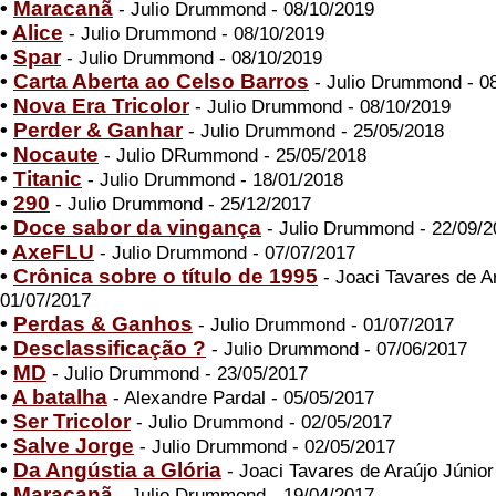
•
Maracanã
- Julio Drummond - 08/10/2019
•
Alice
- Julio Drummond - 08/10/2019
•
Spar
- Julio Drummond - 08/10/2019
•
Carta Aberta ao Celso Barros
- Julio Drummond - 0
•
Nova Era Tricolor
- Julio Drummond - 08/10/2019
•
Perder & Ganhar
- Julio Drummond - 25/05/2018
•
Nocaute
- Julio DRummond - 25/05/2018
•
Titanic
- Julio Drummond - 18/01/2018
•
290
- Julio Drummond - 25/12/2017
•
Doce sabor da vingança
- Julio Drummond - 22/09/2
•
AxeFLU
- Julio Drummond - 07/07/2017
•
Crônica sobre o título de 1995
- Joaci Tavares de Ar
01/07/2017
•
Perdas & Ganhos
- Julio Drummond - 01/07/2017
•
Desclassificação ?
- Julio Drummond - 07/06/2017
•
MD
- Julio Drummond - 23/05/2017
•
A batalha
- Alexandre Pardal - 05/05/2017
•
Ser Tricolor
- Julio Drummond - 02/05/2017
•
Salve Jorge
- Julio Drummond - 02/05/2017
•
Da Angústia a Glória
- Joaci Tavares de Araújo Júnior
•
Maracanã
- Julio Drummond - 19/04/2017