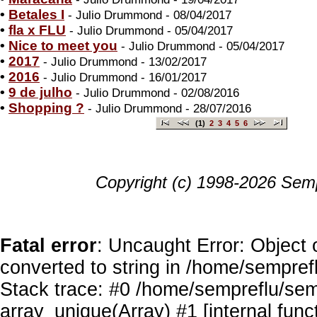
•
Betales I
- Julio Drummond - 08/04/2017
•
fla x FLU
- Julio Drummond - 05/04/2017
•
Nice to meet you
- Julio Drummond - 05/04/2017
•
2017
- Julio Drummond - 13/02/2017
•
2016
- Julio Drummond - 16/01/2017
•
9 de julho
- Julio Drummond - 02/08/2016
•
Shopping ?
- Julio Drummond - 28/07/2016
(1)
2
3
4
5
6
Copyright (c) 1998-2026 Semp
Fatal error
: Uncaught Error: Object 
converted to string in /home/sempref
Stack trace: #0 /home/sempreflu/semp
array_unique(Array) #1 [internal func