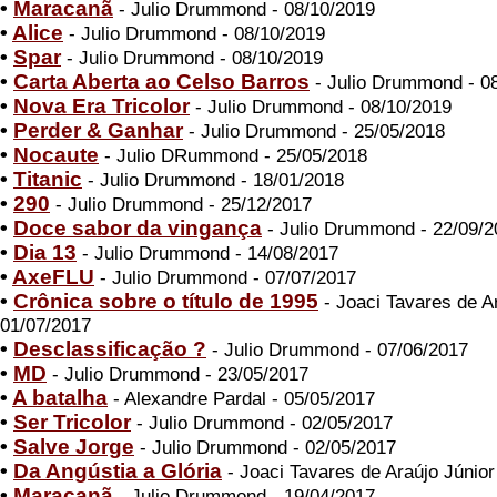
•
Maracanã
- Julio Drummond - 08/10/2019
•
Alice
- Julio Drummond - 08/10/2019
•
Spar
- Julio Drummond - 08/10/2019
•
Carta Aberta ao Celso Barros
- Julio Drummond - 0
•
Nova Era Tricolor
- Julio Drummond - 08/10/2019
•
Perder & Ganhar
- Julio Drummond - 25/05/2018
•
Nocaute
- Julio DRummond - 25/05/2018
•
Titanic
- Julio Drummond - 18/01/2018
•
290
- Julio Drummond - 25/12/2017
•
Doce sabor da vingança
- Julio Drummond - 22/09/2
•
Dia 13
- Julio Drummond - 14/08/2017
•
AxeFLU
- Julio Drummond - 07/07/2017
•
Crônica sobre o título de 1995
- Joaci Tavares de Ar
01/07/2017
•
Desclassificação ?
- Julio Drummond - 07/06/2017
•
MD
- Julio Drummond - 23/05/2017
•
A batalha
- Alexandre Pardal - 05/05/2017
•
Ser Tricolor
- Julio Drummond - 02/05/2017
•
Salve Jorge
- Julio Drummond - 02/05/2017
•
Da Angústia a Glória
- Joaci Tavares de Araújo Júnior
•
Maracanã
- Julio Drummond - 19/04/2017