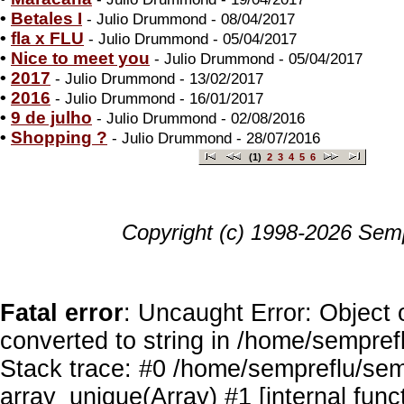
•
Betales I
- Julio Drummond - 08/04/2017
•
fla x FLU
- Julio Drummond - 05/04/2017
•
Nice to meet you
- Julio Drummond - 05/04/2017
•
2017
- Julio Drummond - 13/02/2017
•
2016
- Julio Drummond - 16/01/2017
•
9 de julho
- Julio Drummond - 02/08/2016
•
Shopping ?
- Julio Drummond - 28/07/2016
(1)
2
3
4
5
6
Copyright (c) 1998-2026 Semp
Fatal error
: Uncaught Error: Object 
converted to string in /home/sempref
Stack trace: #0 /home/sempreflu/semp
array_unique(Array) #1 [internal func