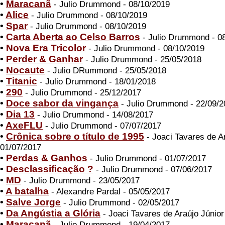
•
Maracanã
- Julio Drummond - 08/10/2019
•
Alice
- Julio Drummond - 08/10/2019
•
Spar
- Julio Drummond - 08/10/2019
•
Carta Aberta ao Celso Barros
- Julio Drummond - 0
•
Nova Era Tricolor
- Julio Drummond - 08/10/2019
•
Perder & Ganhar
- Julio Drummond - 25/05/2018
•
Nocaute
- Julio DRummond - 25/05/2018
•
Titanic
- Julio Drummond - 18/01/2018
•
290
- Julio Drummond - 25/12/2017
•
Doce sabor da vingança
- Julio Drummond - 22/09/2
•
Dia 13
- Julio Drummond - 14/08/2017
•
AxeFLU
- Julio Drummond - 07/07/2017
•
Crônica sobre o título de 1995
- Joaci Tavares de Ar
01/07/2017
•
Perdas & Ganhos
- Julio Drummond - 01/07/2017
•
Desclassificação ?
- Julio Drummond - 07/06/2017
•
MD
- Julio Drummond - 23/05/2017
•
A batalha
- Alexandre Pardal - 05/05/2017
•
Salve Jorge
- Julio Drummond - 02/05/2017
•
Da Angústia a Glória
- Joaci Tavares de Araújo Júnior
•
Maracanã
- Julio Drummond - 19/04/2017