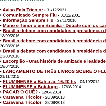
•
Aviso Fala Tricolor
- 31/12/2031
•
Comunicado Sempre Flu
- 31/12/2031
•
Informação Sempre Flu
- 27/11/2016
•
Mário e Tenório em Brasília - Debate com os ca
•
Brasília debate com candidatos à presidência 
13/09/2016
•
Brasília debate com candidatos à presidência 
30/08/2016
•
Brasília debate com candidatos à presidência 
23/08/2016
•
Escorpião - Uma história de amizade e lealdad
19/04/2016
•
LANÇAMENTO DE TRÊS LIVROS SOBRE O FL
21/11/2015
•
FLUMINENSE x Bahia às 16:20 hs
- 04/10/2014
•
FLUMINENSE x Botafogo
- 17/08/2014
•
PAGAR O QUÊ?
- 12/04/2014
•
Caravana Tricolor
- 28/09/2013
•
Caravana Tricolor
- 28/08/2013