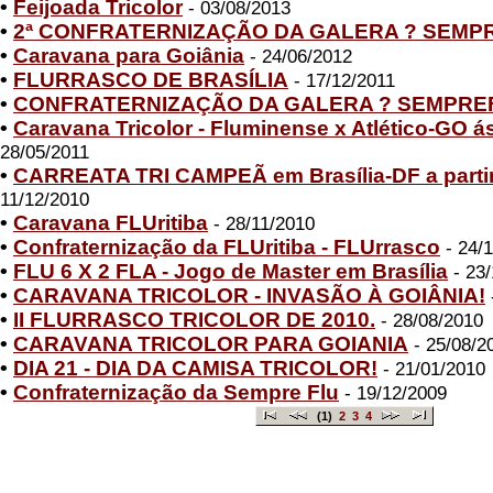
•
Feijoada Tricolor
- 03/08/2013
•
2ª CONFRATERNIZAÇÃO DA GALERA ? SEMP
•
Caravana para Goiânia
- 24/06/2012
•
FLURRASCO DE BRASÍLIA
- 17/12/2011
•
CONFRATERNIZAÇÃO DA GALERA ? SEMPRE
•
Caravana Tricolor - Fluminense x Atlético-GO á
28/05/2011
•
CARREATA TRI CAMPEÃ em Brasília-DF a partir
11/12/2010
•
Caravana FLUritiba
- 28/11/2010
•
Confraternização da FLUritiba - FLUrrasco
- 24/
•
FLU 6 X 2 FLA - Jogo de Master em Brasília
- 23/
•
CARAVANA TRICOLOR - INVASÃO À GOIÂNIA!
•
II FLURRASCO TRICOLOR DE 2010.
- 28/08/2010
•
CARAVANA TRICOLOR PARA GOIANIA
- 25/08/2
•
DIA 21 - DIA DA CAMISA TRICOLOR!
- 21/01/2010
•
Confraternização da Sempre Flu
- 19/12/2009
(1)
2
3
4