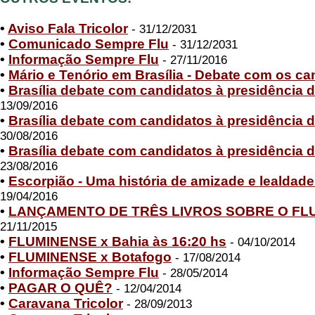
•
Aviso Fala Tricolor
- 31/12/2031
•
Comunicado Sempre Flu
- 31/12/2031
•
Informação Sempre Flu
- 27/11/2016
•
Mário e Tenório em Brasília - Debate com os ca
•
Brasília debate com candidatos à presidência 
13/09/2016
•
Brasília debate com candidatos à presidência 
30/08/2016
•
Brasília debate com candidatos à presidência 
23/08/2016
•
Escorpião - Uma história de amizade e lealdad
19/04/2016
•
LANÇAMENTO DE TRÊS LIVROS SOBRE O FL
21/11/2015
•
FLUMINENSE x Bahia às 16:20 hs
- 04/10/2014
•
FLUMINENSE x Botafogo
- 17/08/2014
•
Informação Sempre Flu
- 28/05/2014
•
PAGAR O QUÊ?
- 12/04/2014
•
Caravana Tricolor
- 28/09/2013