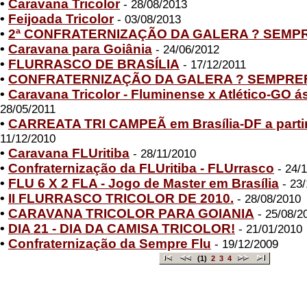
•
Caravana Tricolor
- 28/08/2013
•
Feijoada Tricolor
- 03/08/2013
•
2ª CONFRATERNIZAÇÃO DA GALERA ? SEMP
•
Caravana para Goiânia
- 24/06/2012
•
FLURRASCO DE BRASÍLIA
- 17/12/2011
•
CONFRATERNIZAÇÃO DA GALERA ? SEMPRE
•
Caravana Tricolor - Fluminense x Atlético-GO á
28/05/2011
•
CARREATA TRI CAMPEÃ em Brasília-DF a partir
11/12/2010
•
Caravana FLUritiba
- 28/11/2010
•
Confraternização da FLUritiba - FLUrrasco
- 24/
•
FLU 6 X 2 FLA - Jogo de Master em Brasília
- 23/
•
II FLURRASCO TRICOLOR DE 2010.
- 28/08/2010
•
CARAVANA TRICOLOR PARA GOIANIA
- 25/08/2
•
DIA 21 - DIA DA CAMISA TRICOLOR!
- 21/01/2010
•
Confraternização da Sempre Flu
- 19/12/2009
(1)
2
3
4