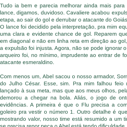
Tudo ia bem e parecia melhorar ainda mais para o
lance, digamos, duvidoso. Cavaliere acabou expuls
etapa, ao sair do gol e derrubar o atacante do Goiá
O lance foi decidido pela interpretação, pra mim e
uma clara e evidente chance de gol. Reparem que
em diagonal e não em linha reta em direção ao gol,
a expulsão foi injusta. Agora, não se pode ignorar 
arqueiro foi, no mínimo, imprudente ao entrar de 
atacante esmeraldino.
Com menos um, Abel sacou o nosso armador, Sorn
do Julho César. Esse, sim. Pra mim falhou fei
lançado à sua meta, mas que aos meus olhos, pela
demorou a chegar na bola. Aliás, o jogo de on
evidências. A primeira é que o Flu precisa a c
goleiro pra vestir o número 1. Outro detalhe é q
mostrando valor, nosso time está resumido a um
se precisa repor peça o Abel está tendo dificuldade