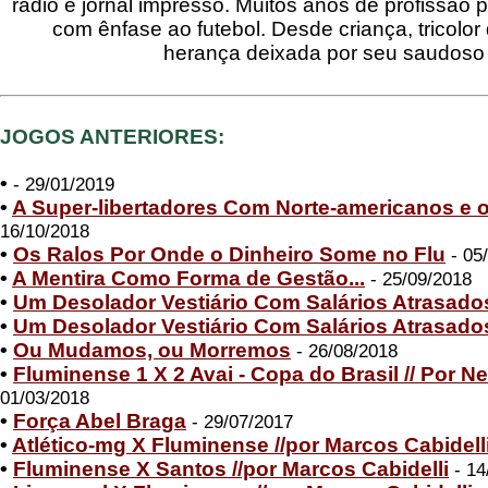
rádio e jornal impresso. Muitos anos de profissão 
com ênfase ao futebol. Desde criança, tricolor 
herança deixada por seu saudoso e
JOGOS ANTERIORES:
•
- 29/01/2019
•
A Super-libertadores Com Norte-americanos e 
16/10/2018
•
Os Ralos Por Onde o Dinheiro Some no Flu
- 05
•
A Mentira Como Forma de Gestão...
- 25/09/2018
•
Um Desolador Vestiário Com Salários Atrasado
•
Um Desolador Vestiário Com Salários Atrasado
•
Ou Mudamos, ou Morremos
- 26/08/2018
•
Fluminense 1 X 2 Avai - Copa do Brasil // Por Ne
01/03/2018
•
Força Abel Braga
- 29/07/2017
•
Atlético-mg X Fluminense //por Marcos Cabidell
•
Fluminense X Santos //por Marcos Cabidelli
- 14