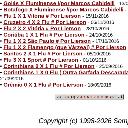
•
Goiás X Fluminense //por Marcos Cabidelli
- 13/
•
Botafogo X Fluminense //por Marcos Cabidelli
-
•
Flu 1 X 1 Vitoria # Por Lierson
- 15/11/2016
•
Cruzeiro 4 X 2 Flu # Por Lierson
- 06/11/2016
•
Flu 2 X 2 Vitória # Por Lierson
- 28/10/2016
•
Coritiba 1 X 1 Flu # Por Lierson
- 24/10/2016
•
Flu 1 X 2 São Paulo # Por Lierson
- 17/10/2016
•
Flu 1 X 2 Flamengo (que Várzea!) # Por Lierson
•
Santos 2 X 1 Flu # Por Lierson
- 05/10/2016
•
Flu 3 X 1 Sport # Por Lierson
- 01/10/2016
•
Corinthians 0 X 1 Flu # Por Lierson
- 25/09/2016
•
Corinthians 1 X 0 Flu ( Outra Garfada Descarada
21/09/2016
•
Grêmio 0 X 1 Flu # Por Lierson
- 18/09/2016
(1)
2
3
4
5
6
7
8
9
10
Copyright (c) 1998-2026 Semp