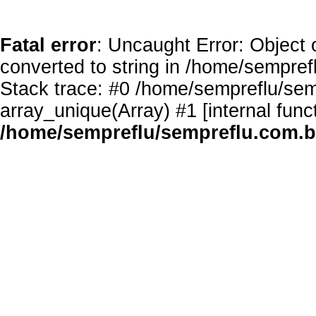
Fatal error
: Uncaught Error: Object 
converted to string in /home/sempref
Stack trace: #0 /home/sempreflu/semp
array_unique(Array) #1 [internal func
/home/sempreflu/sempreflu.com.br