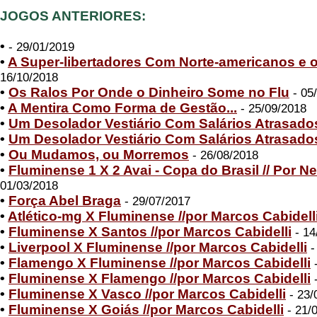
JOGOS ANTERIORES:
•
- 29/01/2019
•
A Super-libertadores Com Norte-americanos e 
16/10/2018
•
Os Ralos Por Onde o Dinheiro Some no Flu
- 05
•
A Mentira Como Forma de Gestão...
- 25/09/2018
•
Um Desolador Vestiário Com Salários Atrasado
•
Um Desolador Vestiário Com Salários Atrasado
•
Ou Mudamos, ou Morremos
- 26/08/2018
•
Fluminense 1 X 2 Avai - Copa do Brasil // Por Ne
01/03/2018
•
Força Abel Braga
- 29/07/2017
•
Atlético-mg X Fluminense //por Marcos Cabidell
•
Fluminense X Santos //por Marcos Cabidelli
- 14
•
Liverpool X Fluminense //por Marcos Cabidelli
-
•
Flamengo X Fluminense //por Marcos Cabidelli
-
•
Fluminense X Flamengo //por Marcos Cabidelli
-
•
Fluminense X Vasco //por Marcos Cabidelli
- 23/
•
Fluminense X Goiás //por Marcos Cabidelli
- 21/