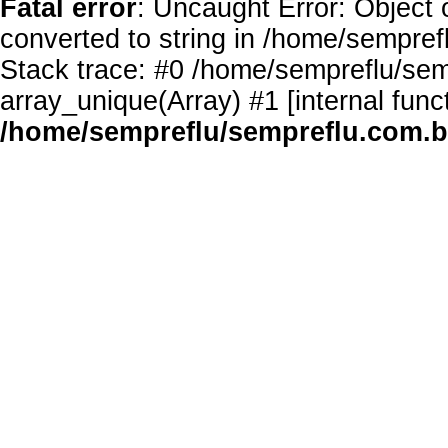
Fatal error
: Uncaught Error: Object 
converted to string in /home/sempref
Stack trace: #0 /home/sempreflu/semp
array_unique(Array) #1 [internal func
/home/sempreflu/sempreflu.com.br