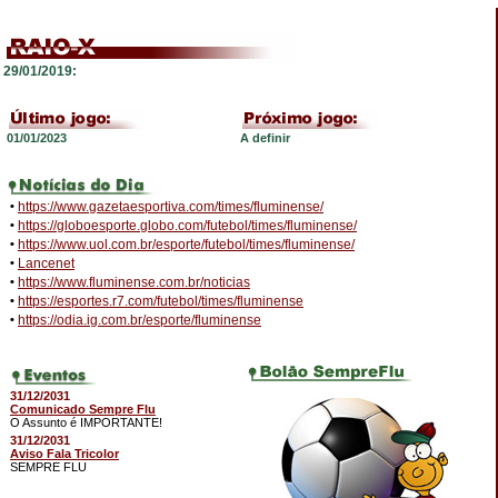
29/01/2019:
01/01/2023
A definir
•
https://www.gazetaesportiva.com/times/fluminense/
•
https://globoesporte.globo.com/futebol/times/fluminense/
•
https://www.uol.com.br/esporte/futebol/times/fluminense/
•
Lancenet
•
https://www.fluminense.com.br/noticias
•
https://esportes.r7.com/futebol/times/fluminense
•
https://odia.ig.com.br/esporte/fluminense
31/12/2031
Comunicado Sempre Flu
O Assunto é IMPORTANTE!
31/12/2031
Aviso Fala Tricolor
SEMPRE FLU