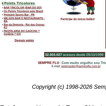
•
BAR TRICOLOR (BAR DO DÚ)
•
Os Points Tricolores pelo Brasil
•
Premiere Sports Bar - PR
•
WILSON BAR E RESTAURANTE -
Participe do nosso bolão!
BA
•
Bar da Diretoria - Rio das Ostras-
RJ
•
PASTELARIA DO GAÚCHO ?
Goiânia ? GO
Demais points
32.003.027
acessos desde 05/10/1998.
SEMPRE FLU
Com muito orgulho sou Tric
-
E-mail:
webmaster@sempreflu.com.br
Copyright (c) 1998-2026 Semp