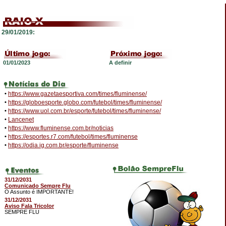
29/01/2019:
01/01/2023
A definir
•
https://www.gazetaesportiva.com/times/fluminense/
•
https://globoesporte.globo.com/futebol/times/fluminense/
•
https://www.uol.com.br/esporte/futebol/times/fluminense/
•
Lancenet
•
https://www.fluminense.com.br/noticias
•
https://esportes.r7.com/futebol/times/fluminense
•
https://odia.ig.com.br/esporte/fluminense
31/12/2031
Comunicado Sempre Flu
O Assunto é IMPORTANTE!
31/12/2031
Aviso Fala Tricolor
SEMPRE FLU