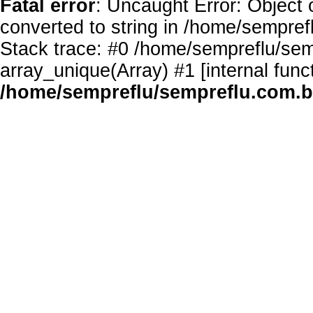
Fatal error
: Uncaught Error: Object 
converted to string in /home/sempref
Stack trace: #0 /home/sempreflu/semp
array_unique(Array) #1 [internal func
/home/sempreflu/sempreflu.com.br