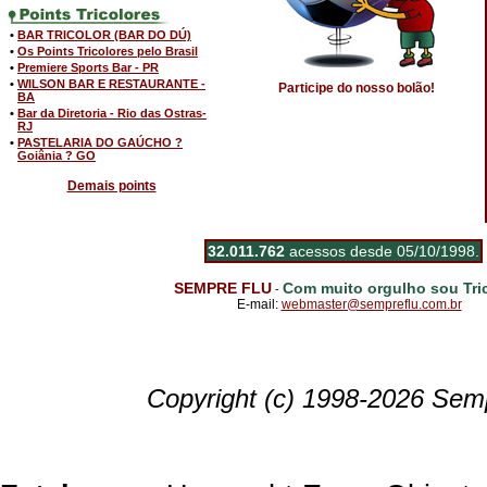
•
BAR TRICOLOR (BAR DO DÚ)
•
Os Points Tricolores pelo Brasil
•
Premiere Sports Bar - PR
•
WILSON BAR E RESTAURANTE -
Participe do nosso bolão!
BA
•
Bar da Diretoria - Rio das Ostras-
RJ
•
PASTELARIA DO GAÚCHO ?
Goiânia ? GO
Demais points
32.011.762
acessos desde 05/10/1998.
SEMPRE FLU
Com muito orgulho sou Tric
-
E-mail:
webmaster@sempreflu.com.br
Copyright (c) 1998-2026 Semp