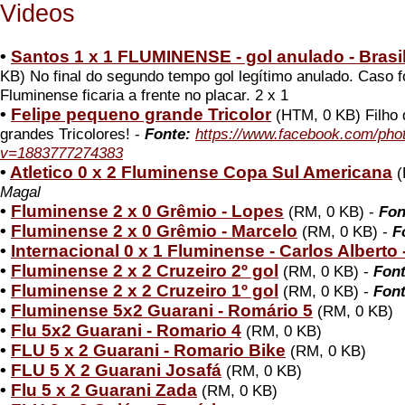
Videos
•
Santos 1 x 1 FLUMINENSE - gol anulado - Brasi
KB) No final do segundo tempo gol legítimo anulado. Caso f
Fluminense ficaria a frente no placar. 2 x 1
•
Felipe pequeno grande Tricolor
(HTM, 0 KB) Filho 
grandes Tricolores! -
Fonte:
https://www.facebook.com/pho
v=1883777274383
•
Atletico 0 x 2 Fluminense Copa Sul Americana
(
Magal
•
Fluminense 2 x 0 Grêmio - Lopes
(RM, 0 KB) -
Fon
•
Fluminense 2 x 0 Grêmio - Marcelo
(RM, 0 KB) -
F
•
Internacional 0 x 1 Fluminense - Carlos Alberto
•
Fluminense 2 x 2 Cruzeiro 2º gol
(RM, 0 KB) -
Font
•
Fluminense 2 x 2 Cruzeiro 1º gol
(RM, 0 KB) -
Font
•
Fluminense 5x2 Guarani - Romário 5
(RM, 0 KB)
•
Flu 5x2 Guarani - Romario 4
(RM, 0 KB)
•
FLU 5 x 2 Guarani - Romario Bike
(RM, 0 KB)
•
FLU 5 X 2 Guarani Josafá
(RM, 0 KB)
•
Flu 5 x 2 Guarani Zada
(RM, 0 KB)