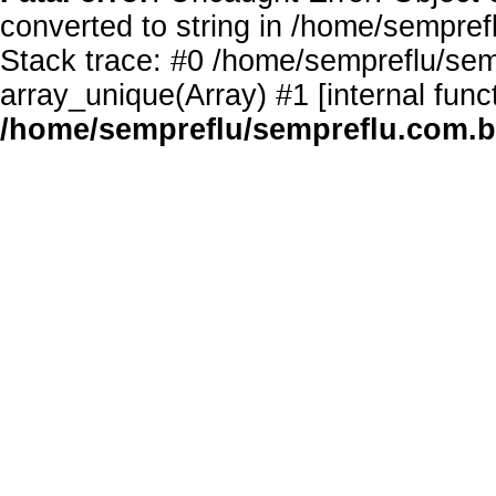
converted to string in /home/sempref
Stack trace: #0 /home/sempreflu/semp
array_unique(Array) #1 [internal func
/home/sempreflu/sempreflu.com.br