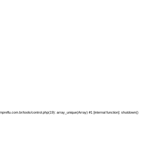
preflu.com.br/tools/control.php(19): array_unique(Array) #1 [internal function]: shutdown()