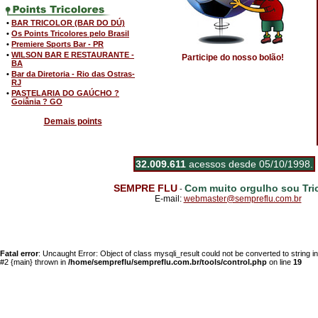
•
BAR TRICOLOR (BAR DO DÚ)
•
Os Points Tricolores pelo Brasil
•
Premiere Sports Bar - PR
•
WILSON BAR E RESTAURANTE -
Participe do nosso bolão!
BA
•
Bar da Diretoria - Rio das Ostras-
RJ
•
PASTELARIA DO GAÚCHO ?
Goiânia ? GO
Demais points
32.009.611
acessos desde 05/10/1998.
SEMPRE FLU
Com muito orgulho sou Tric
-
E-mail:
webmaster@sempreflu.com.br
Fatal error
: Uncaught Error: Object of class mysqli_result could not be converted to string 
#2 {main} thrown in
/home/sempreflu/sempreflu.com.br/tools/control.php
on line
19