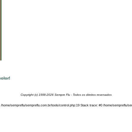
olor!
Copyright (c) 1998-2026 Sempre Flu - Todos os direitos reservados
in /home/sempreflu/sempreflu.com.br/tools/control.php:19 Stack trace: #0 /home/sempreflu/sem