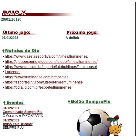
29/01/2019:
01/01/2023
A definir
•
https://www.gazetaesportiva.com/times/fluminense/
•
https://globoesporte.globo.com/futebol/times/fluminense/
•
https://www.uol.com.br/esporte/futebol/times/fluminense/
•
Lancenet
•
https://www.fluminense.com.br/noticias
•
https://esportes.r7.com/futebol/times/fluminense
•
https://odia.ig.com.br/esporte/fluminense
31/12/2031
Comunicado Sempre Flu
O Assunto é IMPORTANTE!
31/12/2031
Aviso Fala Tricolor
SEMPRE FLU