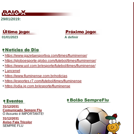
29/01/2019:
01/01/2023
A definir
•
https://www.gazetaesportiva.com/times/fluminense/
•
https://globoesporte.globo.com/futebol/times/fluminense/
•
https://www.uol.com.br/esporte/futebol/times/fluminense/
•
Lancenet
•
https://www.fluminense.com.br/noticias
•
https://esportes.r7.com/futebol/times/fluminense
•
https://odia.ig.com.br/esporte/fluminense
31/12/2031
Comunicado Sempre Flu
O Assunto é IMPORTANTE!
31/12/2031
Aviso Fala Tricolor
SEMPRE FLU