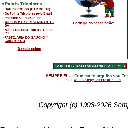
•
BAR TRICOLOR (BAR DO DÚ)
•
Os Points Tricolores pelo Brasil
•
Premiere Sports Bar - PR
•
WILSON BAR E RESTAURANTE -
Participe do nosso bolão!
BA
•
Bar da Diretoria - Rio das Ostras-
RJ
•
PASTELARIA DO GAÚCHO ?
Goiânia ? GO
Demais points
32.009.027
acessos desde 05/10/1998.
SEMPRE FLU
Com muito orgulho sou Tric
-
E-mail:
webmaster@sempreflu.com.br
Copyright (c) 1998-2026 Semp