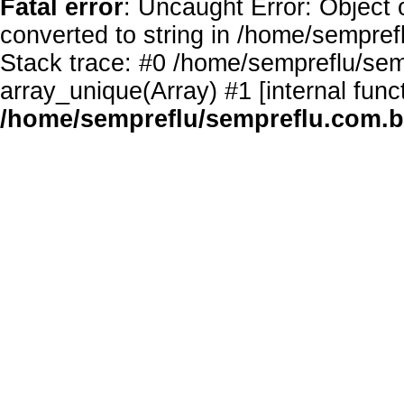
Fatal error
: Uncaught Error: Object 
converted to string in /home/sempref
Stack trace: #0 /home/sempreflu/semp
array_unique(Array) #1 [internal func
/home/sempreflu/sempreflu.com.br