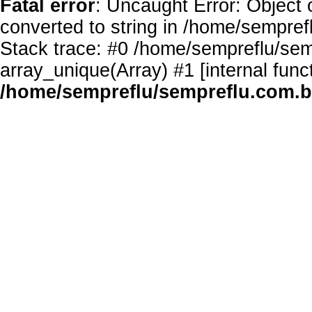
Fatal error
: Uncaught Error: Object 
converted to string in /home/sempref
Stack trace: #0 /home/sempreflu/semp
array_unique(Array) #1 [internal func
/home/sempreflu/sempreflu.com.br