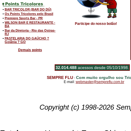
•
BAR TRICOLOR (BAR DO DÚ)
•
Os Points Tricolores pelo Brasil
•
Premiere Sports Bar - PR
•
WILSON BAR E RESTAURANTE -
Participe do nosso bolão!
BA
•
Bar da Diretoria - Rio das Ostras-
RJ
•
PASTELARIA DO GAÚCHO ?
Goiânia ? GO
Demais points
32.014.488
acessos desde 05/10/1998.
SEMPRE FLU
Com muito orgulho sou Tric
-
E-mail:
webmaster@sempreflu.com.br
Copyright (c) 1998-2026 Semp