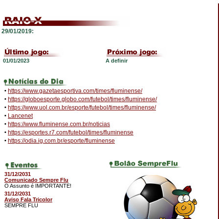
29/01/2019:
01/01/2023
A definir
•
https://www.gazetaesportiva.com/times/fluminense/
•
https://globoesporte.globo.com/futebol/times/fluminense/
•
https://www.uol.com.br/esporte/futebol/times/fluminense/
•
Lancenet
•
https://www.fluminense.com.br/noticias
•
https://esportes.r7.com/futebol/times/fluminense
•
https://odia.ig.com.br/esporte/fluminense
31/12/2031
Comunicado Sempre Flu
O Assunto é IMPORTANTE!
31/12/2031
Aviso Fala Tricolor
SEMPRE FLU