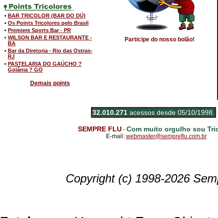
•
BAR TRICOLOR (BAR DO DÚ)
•
Os Points Tricolores pelo Brasil
•
Premiere Sports Bar - PR
•
WILSON BAR E RESTAURANTE -
Participe do nosso bolão!
BA
•
Bar da Diretoria - Rio das Ostras-
RJ
•
PASTELARIA DO GAÚCHO ?
Goiânia ? GO
Demais points
32.010.271
acessos desde 05/10/1998.
SEMPRE FLU
Com muito orgulho sou Tric
-
E-mail:
webmaster@sempreflu.com.br
Copyright (c) 1998-2026 Semp