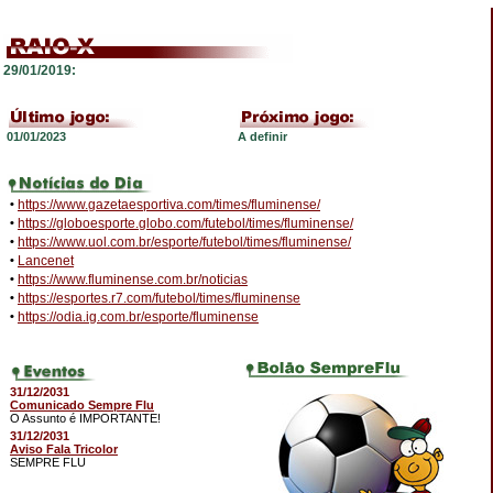
29/01/2019:
01/01/2023
A definir
•
https://www.gazetaesportiva.com/times/fluminense/
•
https://globoesporte.globo.com/futebol/times/fluminense/
•
https://www.uol.com.br/esporte/futebol/times/fluminense/
•
Lancenet
•
https://www.fluminense.com.br/noticias
•
https://esportes.r7.com/futebol/times/fluminense
•
https://odia.ig.com.br/esporte/fluminense
31/12/2031
Comunicado Sempre Flu
O Assunto é IMPORTANTE!
31/12/2031
Aviso Fala Tricolor
SEMPRE FLU