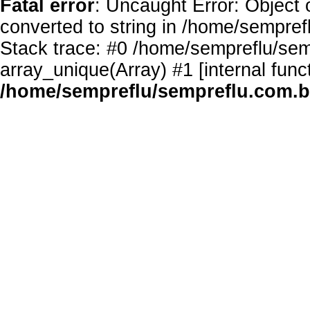
Fatal error
: Uncaught Error: Object 
converted to string in /home/sempref
Stack trace: #0 /home/sempreflu/semp
array_unique(Array) #1 [internal func
/home/sempreflu/sempreflu.com.br