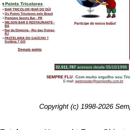
•
BAR TRICOLOR (BAR DO DÚ)
•
Os Points Tricolores pelo Brasil
•
Premiere Sports Bar - PR
•
WILSON BAR E RESTAURANTE -
Participe do nosso bolão!
BA
•
Bar da Diretoria - Rio das Ostras-
RJ
•
PASTELARIA DO GAÚCHO ?
Goiânia ? GO
Demais points
32.011.787
acessos desde 05/10/1998.
SEMPRE FLU
Com muito orgulho sou Tric
-
E-mail:
webmaster@sempreflu.com.br
Copyright (c) 1998-2026 Semp