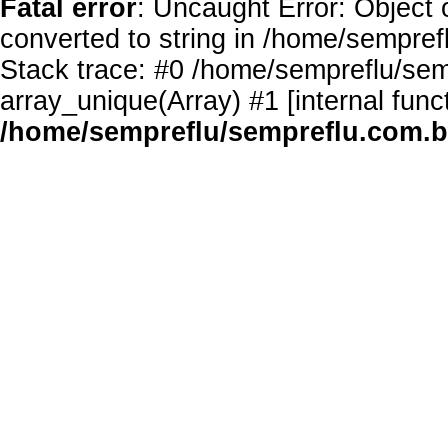
Fatal error
: Uncaught Error: Object 
converted to string in /home/sempref
Stack trace: #0 /home/sempreflu/semp
array_unique(Array) #1 [internal func
/home/sempreflu/sempreflu.com.br