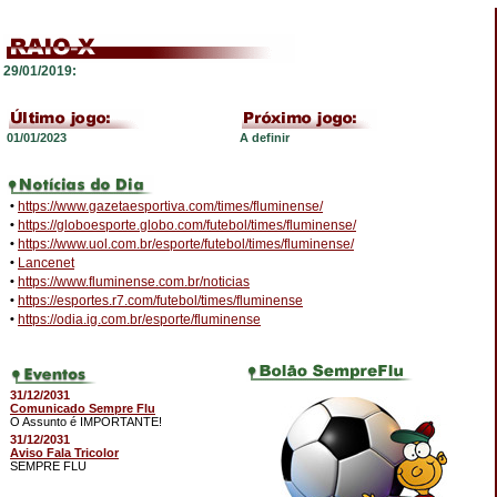
29/01/2019:
01/01/2023
A definir
•
https://www.gazetaesportiva.com/times/fluminense/
•
https://globoesporte.globo.com/futebol/times/fluminense/
•
https://www.uol.com.br/esporte/futebol/times/fluminense/
•
Lancenet
•
https://www.fluminense.com.br/noticias
•
https://esportes.r7.com/futebol/times/fluminense
•
https://odia.ig.com.br/esporte/fluminense
31/12/2031
Comunicado Sempre Flu
O Assunto é IMPORTANTE!
31/12/2031
Aviso Fala Tricolor
SEMPRE FLU