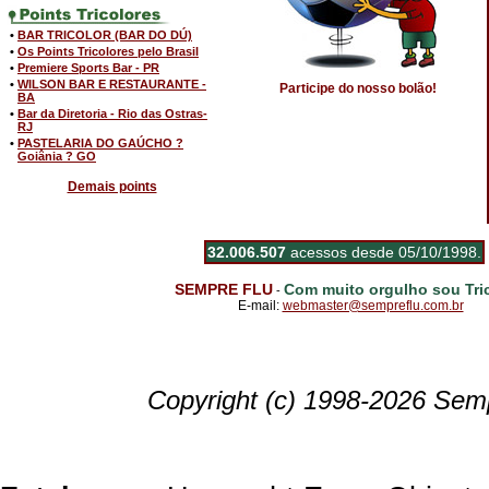
•
BAR TRICOLOR (BAR DO DÚ)
•
Os Points Tricolores pelo Brasil
•
Premiere Sports Bar - PR
•
WILSON BAR E RESTAURANTE -
Participe do nosso bolão!
BA
•
Bar da Diretoria - Rio das Ostras-
RJ
•
PASTELARIA DO GAÚCHO ?
Goiânia ? GO
Demais points
32.006.507
acessos desde 05/10/1998.
SEMPRE FLU
Com muito orgulho sou Tric
-
E-mail:
webmaster@sempreflu.com.br
Copyright (c) 1998-2026 Semp