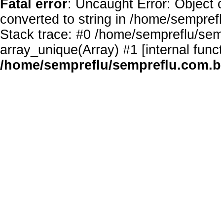
Fatal error
: Uncaught Error: Object 
converted to string in /home/sempref
Stack trace: #0 /home/sempreflu/semp
array_unique(Array) #1 [internal func
/home/sempreflu/sempreflu.com.br