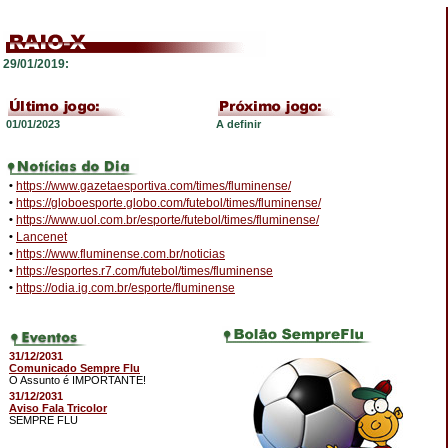
29/01/2019:
01/01/2023
A definir
•
https://www.gazetaesportiva.com/times/fluminense/
•
https://globoesporte.globo.com/futebol/times/fluminense/
•
https://www.uol.com.br/esporte/futebol/times/fluminense/
•
Lancenet
•
https://www.fluminense.com.br/noticias
•
https://esportes.r7.com/futebol/times/fluminense
•
https://odia.ig.com.br/esporte/fluminense
31/12/2031
Comunicado Sempre Flu
O Assunto é IMPORTANTE!
31/12/2031
Aviso Fala Tricolor
SEMPRE FLU