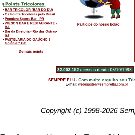
•
BAR TRICOLOR (BAR DO DÚ)
•
Os Points Tricolores pelo Brasil
•
Premiere Sports Bar - PR
•
WILSON BAR E RESTAURANTE -
Participe do nosso bolão!
BA
•
Bar da Diretoria - Rio das Ostras-
RJ
•
PASTELARIA DO GAÚCHO ?
Goiânia ? GO
Demais points
32.003.152
acessos desde 05/10/1998.
SEMPRE FLU
Com muito orgulho sou Tric
-
E-mail:
webmaster@sempreflu.com.br
Copyright (c) 1998-2026 Semp