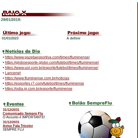
29/01/2019:
01/01/2023
A definir
•
https://www.gazetaesportiva.com/times/fluminense/
•
https://globoesporte.globo.com/futebol/times/fluminense/
•
https://www.uol.com.br/esporte/futebol/times/fluminense/
•
Lancenet
•
https://www.fluminense.com.br/noticias
•
https://esportes.r7.com/futebol/times/fluminense
•
https://odia.ig.com.br/esporte/fluminense
31/12/2031
Comunicado Sempre Flu
O Assunto é IMPORTANTE!
31/12/2031
Aviso Fala Tricolor
SEMPRE FLU