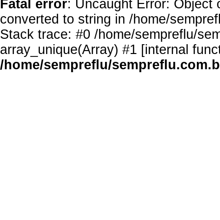
Fatal error
: Uncaught Error: Object 
converted to string in /home/sempref
Stack trace: #0 /home/sempreflu/semp
array_unique(Array) #1 [internal func
/home/sempreflu/sempreflu.com.br