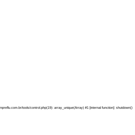
preflu.com.br/tools/control.php(19): array_unique(Array) #1 [internal function]: shutdown()