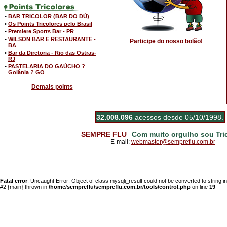
•
BAR TRICOLOR (BAR DO DÚ)
•
Os Points Tricolores pelo Brasil
•
Premiere Sports Bar - PR
•
WILSON BAR E RESTAURANTE -
Participe do nosso bolão!
BA
•
Bar da Diretoria - Rio das Ostras-
RJ
•
PASTELARIA DO GAÚCHO ?
Goiânia ? GO
Demais points
32.008.096
acessos desde 05/10/1998.
SEMPRE FLU
Com muito orgulho sou Tric
-
E-mail:
webmaster@sempreflu.com.br
Fatal error
: Uncaught Error: Object of class mysqli_result could not be converted to string 
#2 {main} thrown in
/home/sempreflu/sempreflu.com.br/tools/control.php
on line
19