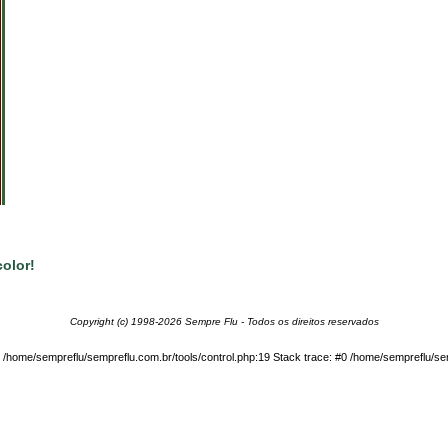
olor!
Copyright (c) 1998-2026 Sempre Flu - Todos os direitos reservados
in /home/sempreflu/sempreflu.com.br/tools/control.php:19 Stack trace: #0 /home/sempreflu/sem