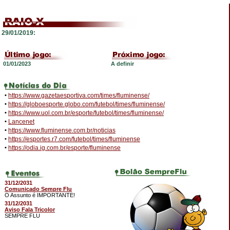
29/01/2019:
01/01/2023
A definir
•
https://www.gazetaesportiva.com/times/fluminense/
•
https://globoesporte.globo.com/futebol/times/fluminense/
•
https://www.uol.com.br/esporte/futebol/times/fluminense/
•
Lancenet
•
https://www.fluminense.com.br/noticias
•
https://esportes.r7.com/futebol/times/fluminense
•
https://odia.ig.com.br/esporte/fluminense
31/12/2031
Comunicado Sempre Flu
O Assunto é IMPORTANTE!
31/12/2031
Aviso Fala Tricolor
SEMPRE FLU