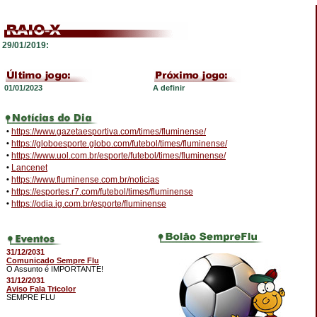
29/01/2019:
01/01/2023
A definir
•
https://www.gazetaesportiva.com/times/fluminense/
•
https://globoesporte.globo.com/futebol/times/fluminense/
•
https://www.uol.com.br/esporte/futebol/times/fluminense/
•
Lancenet
•
https://www.fluminense.com.br/noticias
•
https://esportes.r7.com/futebol/times/fluminense
•
https://odia.ig.com.br/esporte/fluminense
31/12/2031
Comunicado Sempre Flu
O Assunto é IMPORTANTE!
31/12/2031
Aviso Fala Tricolor
SEMPRE FLU