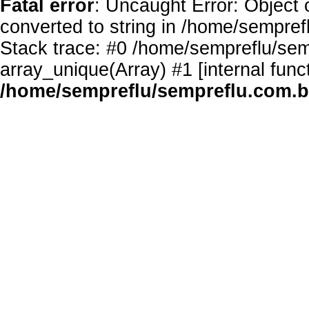
Fatal error
: Uncaught Error: Object 
converted to string in /home/sempref
Stack trace: #0 /home/sempreflu/semp
array_unique(Array) #1 [internal func
/home/sempreflu/sempreflu.com.br