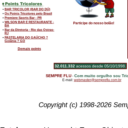
•
BAR TRICOLOR (BAR DO DÚ)
•
Os Points Tricolores pelo Brasil
•
Premiere Sports Bar - PR
•
WILSON BAR E RESTAURANTE -
Participe do nosso bolão!
BA
•
Bar da Diretoria - Rio das Ostras-
RJ
•
PASTELARIA DO GAÚCHO ?
Goiânia ? GO
Demais points
32.011.332
acessos desde 05/10/1998.
SEMPRE FLU
Com muito orgulho sou Tric
-
E-mail:
webmaster@sempreflu.com.br
Copyright (c) 1998-2026 Semp