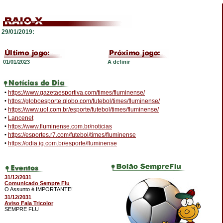
29/01/2019:
01/01/2023
A definir
•
https://www.gazetaesportiva.com/times/fluminense/
•
https://globoesporte.globo.com/futebol/times/fluminense/
•
https://www.uol.com.br/esporte/futebol/times/fluminense/
•
Lancenet
•
https://www.fluminense.com.br/noticias
•
https://esportes.r7.com/futebol/times/fluminense
•
https://odia.ig.com.br/esporte/fluminense
31/12/2031
Comunicado Sempre Flu
O Assunto é IMPORTANTE!
31/12/2031
Aviso Fala Tricolor
SEMPRE FLU