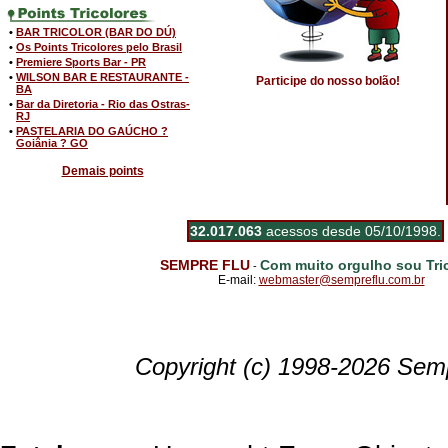
•
BAR TRICOLOR (BAR DO DÚ)
•
Os Points Tricolores pelo Brasil
•
Premiere Sports Bar - PR
•
WILSON BAR E RESTAURANTE -
Participe do nosso bolão!
BA
•
Bar da Diretoria - Rio das Ostras-
RJ
•
PASTELARIA DO GAÚCHO ?
Goiânia ? GO
Demais points
32.017.063
acessos desde 05/10/1998.
SEMPRE FLU
Com muito orgulho sou Tric
-
E-mail:
webmaster@sempreflu.com.br
Copyright (c) 1998-2026 Semp