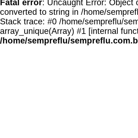
Fatal error
: Uncaught Error: Object 
converted to string in /home/sempref
Stack trace: #0 /home/sempreflu/semp
array_unique(Array) #1 [internal func
/home/sempreflu/sempreflu.com.br