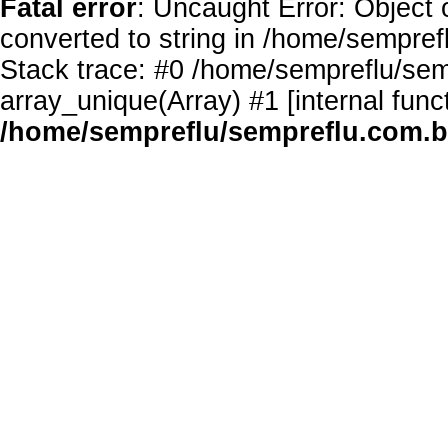
Fatal error
: Uncaught Error: Object 
converted to string in /home/sempref
Stack trace: #0 /home/sempreflu/semp
array_unique(Array) #1 [internal func
/home/sempreflu/sempreflu.com.br