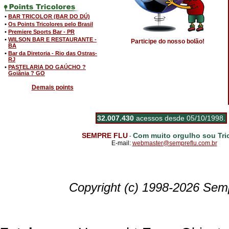
•
BAR TRICOLOR (BAR DO DÚ)
•
Os Points Tricolores pelo Brasil
•
Premiere Sports Bar - PR
•
WILSON BAR E RESTAURANTE -
Participe do nosso bolão!
BA
•
Bar da Diretoria - Rio das Ostras-
RJ
•
PASTELARIA DO GAÚCHO ?
Goiânia ? GO
Demais points
32.007.430
acessos desde 05/10/1998.
SEMPRE FLU
Com muito orgulho sou Tric
-
E-mail:
webmaster@sempreflu.com.br
Copyright (c) 1998-2026 Semp