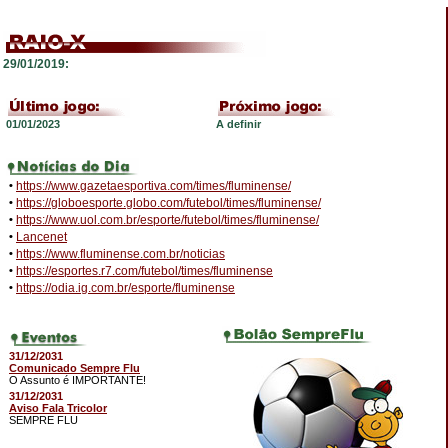
29/01/2019:
01/01/2023
A definir
•
https://www.gazetaesportiva.com/times/fluminense/
•
https://globoesporte.globo.com/futebol/times/fluminense/
•
https://www.uol.com.br/esporte/futebol/times/fluminense/
•
Lancenet
•
https://www.fluminense.com.br/noticias
•
https://esportes.r7.com/futebol/times/fluminense
•
https://odia.ig.com.br/esporte/fluminense
31/12/2031
Comunicado Sempre Flu
O Assunto é IMPORTANTE!
31/12/2031
Aviso Fala Tricolor
SEMPRE FLU