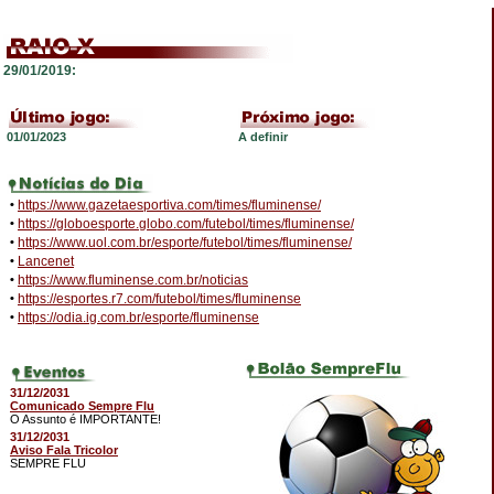
29/01/2019:
01/01/2023
A definir
•
https://www.gazetaesportiva.com/times/fluminense/
•
https://globoesporte.globo.com/futebol/times/fluminense/
•
https://www.uol.com.br/esporte/futebol/times/fluminense/
•
Lancenet
•
https://www.fluminense.com.br/noticias
•
https://esportes.r7.com/futebol/times/fluminense
•
https://odia.ig.com.br/esporte/fluminense
31/12/2031
Comunicado Sempre Flu
O Assunto é IMPORTANTE!
31/12/2031
Aviso Fala Tricolor
SEMPRE FLU