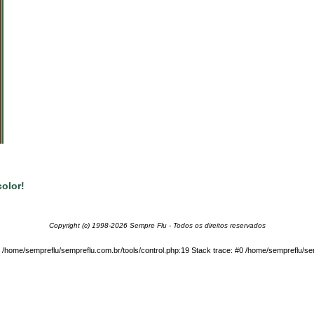
olor!
Copyright (c) 1998-2026 Sempre Flu - Todos os direitos reservados
in /home/sempreflu/sempreflu.com.br/tools/control.php:19 Stack trace: #0 /home/sempreflu/sem