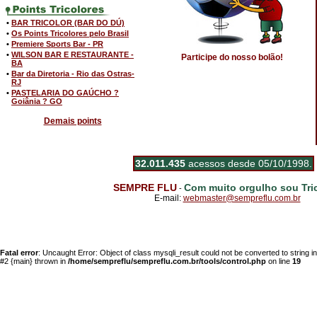
•
BAR TRICOLOR (BAR DO DÚ)
•
Os Points Tricolores pelo Brasil
•
Premiere Sports Bar - PR
•
WILSON BAR E RESTAURANTE -
Participe do nosso bolão!
BA
•
Bar da Diretoria - Rio das Ostras-
RJ
•
PASTELARIA DO GAÚCHO ?
Goiânia ? GO
Demais points
32.011.435
acessos desde 05/10/1998.
SEMPRE FLU
Com muito orgulho sou Tric
-
E-mail:
webmaster@sempreflu.com.br
Fatal error
: Uncaught Error: Object of class mysqli_result could not be converted to string 
#2 {main} thrown in
/home/sempreflu/sempreflu.com.br/tools/control.php
on line
19