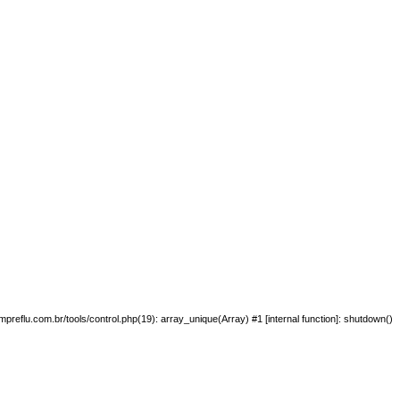
preflu.com.br/tools/control.php(19): array_unique(Array) #1 [internal function]: shutdown()