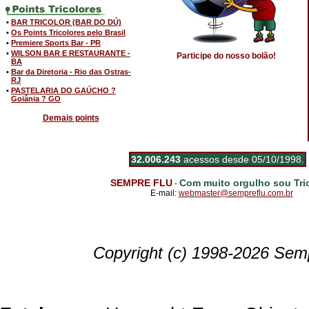
•
BAR TRICOLOR (BAR DO DÚ)
•
Os Points Tricolores pelo Brasil
•
Premiere Sports Bar - PR
•
WILSON BAR E RESTAURANTE -
Participe do nosso bolão!
BA
•
Bar da Diretoria - Rio das Ostras-
RJ
•
PASTELARIA DO GAÚCHO ?
Goiânia ? GO
Demais points
32.006.243
acessos desde 05/10/1998.
SEMPRE FLU
Com muito orgulho sou Tric
-
E-mail:
webmaster@sempreflu.com.br
Copyright (c) 1998-2026 Semp