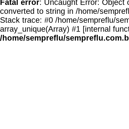
Fatal error
: Uncaught Error: Object 
converted to string in /home/sempref
Stack trace: #0 /home/sempreflu/semp
array_unique(Array) #1 [internal func
/home/sempreflu/sempreflu.com.br