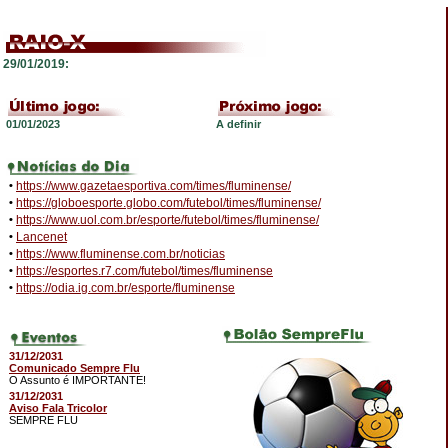
29/01/2019:
01/01/2023
A definir
•
https://www.gazetaesportiva.com/times/fluminense/
•
https://globoesporte.globo.com/futebol/times/fluminense/
•
https://www.uol.com.br/esporte/futebol/times/fluminense/
•
Lancenet
•
https://www.fluminense.com.br/noticias
•
https://esportes.r7.com/futebol/times/fluminense
•
https://odia.ig.com.br/esporte/fluminense
31/12/2031
Comunicado Sempre Flu
O Assunto é IMPORTANTE!
31/12/2031
Aviso Fala Tricolor
SEMPRE FLU