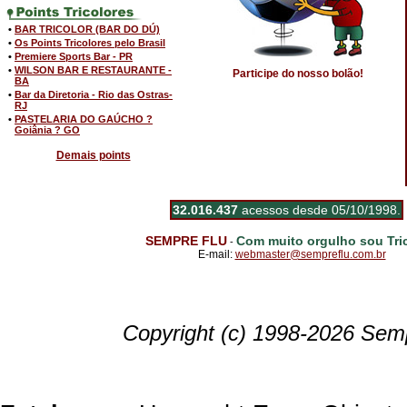
•
BAR TRICOLOR (BAR DO DÚ)
•
Os Points Tricolores pelo Brasil
•
Premiere Sports Bar - PR
•
WILSON BAR E RESTAURANTE -
Participe do nosso bolão!
BA
•
Bar da Diretoria - Rio das Ostras-
RJ
•
PASTELARIA DO GAÚCHO ?
Goiânia ? GO
Demais points
32.016.437
acessos desde 05/10/1998.
SEMPRE FLU
Com muito orgulho sou Tric
-
E-mail:
webmaster@sempreflu.com.br
Copyright (c) 1998-2026 Semp