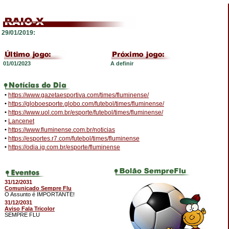
29/01/2019:
01/01/2023
A definir
•
https://www.gazetaesportiva.com/times/fluminense/
•
https://globoesporte.globo.com/futebol/times/fluminense/
•
https://www.uol.com.br/esporte/futebol/times/fluminense/
•
Lancenet
•
https://www.fluminense.com.br/noticias
•
https://esportes.r7.com/futebol/times/fluminense
•
https://odia.ig.com.br/esporte/fluminense
31/12/2031
Comunicado Sempre Flu
O Assunto é IMPORTANTE!
31/12/2031
Aviso Fala Tricolor
SEMPRE FLU