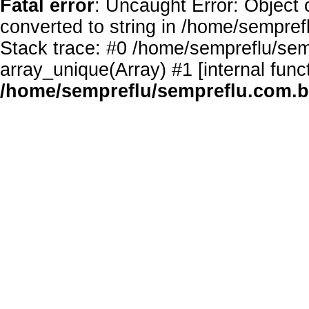
Fatal error
: Uncaught Error: Object 
converted to string in /home/sempref
Stack trace: #0 /home/sempreflu/semp
array_unique(Array) #1 [internal func
/home/sempreflu/sempreflu.com.br