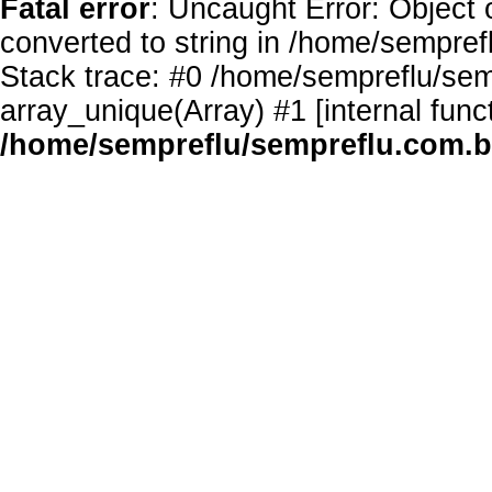
Fatal error
: Uncaught Error: Object 
converted to string in /home/sempref
Stack trace: #0 /home/sempreflu/semp
array_unique(Array) #1 [internal func
/home/sempreflu/sempreflu.com.br