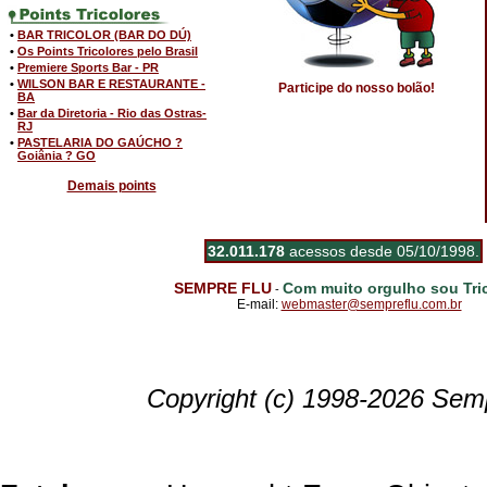
•
BAR TRICOLOR (BAR DO DÚ)
•
Os Points Tricolores pelo Brasil
•
Premiere Sports Bar - PR
•
WILSON BAR E RESTAURANTE -
Participe do nosso bolão!
BA
•
Bar da Diretoria - Rio das Ostras-
RJ
•
PASTELARIA DO GAÚCHO ?
Goiânia ? GO
Demais points
32.011.178
acessos desde 05/10/1998.
SEMPRE FLU
Com muito orgulho sou Tric
-
E-mail:
webmaster@sempreflu.com.br
Copyright (c) 1998-2026 Semp