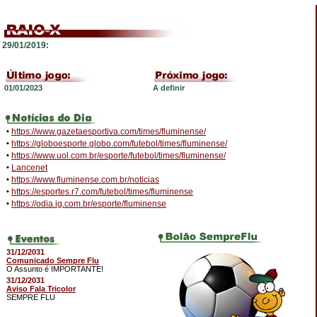
29/01/2019:
01/01/2023
A definir
•
https://www.gazetaesportiva.com/times/fluminense/
•
https://globoesporte.globo.com/futebol/times/fluminense/
•
https://www.uol.com.br/esporte/futebol/times/fluminense/
•
Lancenet
•
https://www.fluminense.com.br/noticias
•
https://esportes.r7.com/futebol/times/fluminense
•
https://odia.ig.com.br/esporte/fluminense
31/12/2031
Comunicado Sempre Flu
O Assunto é IMPORTANTE!
31/12/2031
Aviso Fala Tricolor
SEMPRE FLU