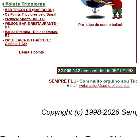
•
BAR TRICOLOR (BAR DO DÚ)
•
Os Points Tricolores pelo Brasil
•
Premiere Sports Bar - PR
•
WILSON BAR E RESTAURANTE -
Participe do nosso bolão!
BA
•
Bar da Diretoria - Rio das Ostras-
RJ
•
PASTELARIA DO GAÚCHO ?
Goiânia ? GO
Demais points
32.009.142
acessos desde 05/10/1998.
SEMPRE FLU
Com muito orgulho sou Tric
-
E-mail:
webmaster@sempreflu.com.br
Copyright (c) 1998-2026 Semp