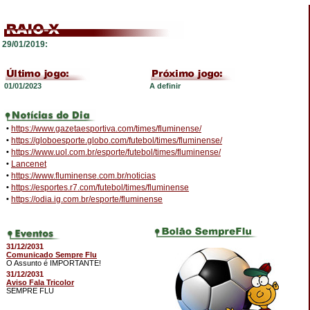
29/01/2019:
01/01/2023
A definir
•
https://www.gazetaesportiva.com/times/fluminense/
•
https://globoesporte.globo.com/futebol/times/fluminense/
•
https://www.uol.com.br/esporte/futebol/times/fluminense/
•
Lancenet
•
https://www.fluminense.com.br/noticias
•
https://esportes.r7.com/futebol/times/fluminense
•
https://odia.ig.com.br/esporte/fluminense
31/12/2031
Comunicado Sempre Flu
O Assunto é IMPORTANTE!
31/12/2031
Aviso Fala Tricolor
SEMPRE FLU