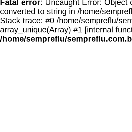
Fatal error
: Uncaught Error: Object 
converted to string in /home/sempref
Stack trace: #0 /home/sempreflu/semp
array_unique(Array) #1 [internal func
/home/sempreflu/sempreflu.com.br