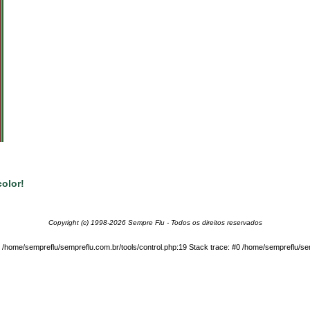
olor!
Copyright (c) 1998-2026 Sempre Flu - Todos os direitos reservados
in /home/sempreflu/sempreflu.com.br/tools/control.php:19 Stack trace: #0 /home/sempreflu/sem