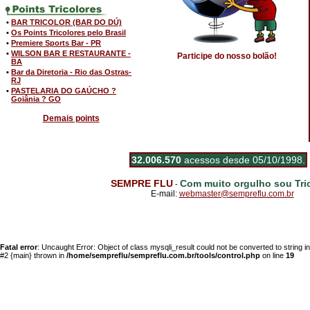
•
BAR TRICOLOR (BAR DO DÚ)
•
Os Points Tricolores pelo Brasil
•
Premiere Sports Bar - PR
•
WILSON BAR E RESTAURANTE -
Participe do nosso bolão!
BA
•
Bar da Diretoria - Rio das Ostras-
RJ
•
PASTELARIA DO GAÚCHO ?
Goiânia ? GO
Demais points
32.006.570
acessos desde 05/10/1998.
SEMPRE FLU
Com muito orgulho sou Tric
-
E-mail:
webmaster@sempreflu.com.br
Fatal error
: Uncaught Error: Object of class mysqli_result could not be converted to string 
#2 {main} thrown in
/home/sempreflu/sempreflu.com.br/tools/control.php
on line
19