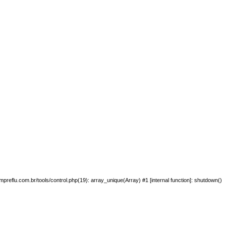
preflu.com.br/tools/control.php(19): array_unique(Array) #1 [internal function]: shutdown()