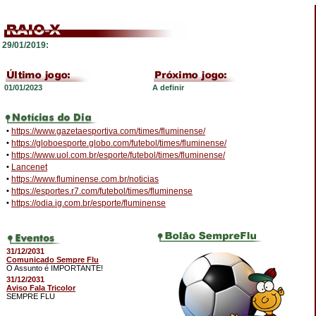
29/01/2019:
01/01/2023
A definir
•
https://www.gazetaesportiva.com/times/fluminense/
•
https://globoesporte.globo.com/futebol/times/fluminense/
•
https://www.uol.com.br/esporte/futebol/times/fluminense/
•
Lancenet
•
https://www.fluminense.com.br/noticias
•
https://esportes.r7.com/futebol/times/fluminense
•
https://odia.ig.com.br/esporte/fluminense
31/12/2031
Comunicado Sempre Flu
O Assunto é IMPORTANTE!
31/12/2031
Aviso Fala Tricolor
SEMPRE FLU