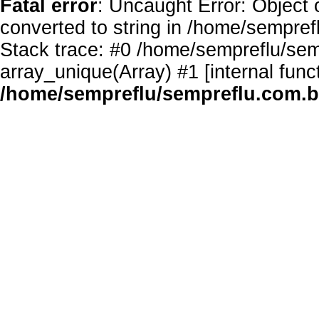
Fatal error
: Uncaught Error: Object 
converted to string in /home/sempref
Stack trace: #0 /home/sempreflu/semp
array_unique(Array) #1 [internal func
/home/sempreflu/sempreflu.com.br