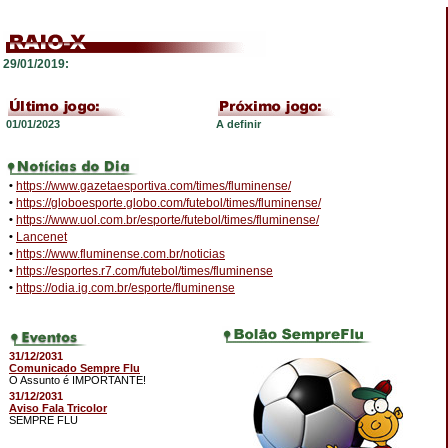
29/01/2019:
01/01/2023
A definir
•
https://www.gazetaesportiva.com/times/fluminense/
•
https://globoesporte.globo.com/futebol/times/fluminense/
•
https://www.uol.com.br/esporte/futebol/times/fluminense/
•
Lancenet
•
https://www.fluminense.com.br/noticias
•
https://esportes.r7.com/futebol/times/fluminense
•
https://odia.ig.com.br/esporte/fluminense
31/12/2031
Comunicado Sempre Flu
O Assunto é IMPORTANTE!
31/12/2031
Aviso Fala Tricolor
SEMPRE FLU