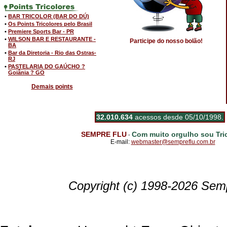
•
BAR TRICOLOR (BAR DO DÚ)
•
Os Points Tricolores pelo Brasil
•
Premiere Sports Bar - PR
•
WILSON BAR E RESTAURANTE -
Participe do nosso bolão!
BA
•
Bar da Diretoria - Rio das Ostras-
RJ
•
PASTELARIA DO GAÚCHO ?
Goiânia ? GO
Demais points
32.010.634
acessos desde 05/10/1998.
SEMPRE FLU
Com muito orgulho sou Tric
-
E-mail:
webmaster@sempreflu.com.br
Copyright (c) 1998-2026 Semp