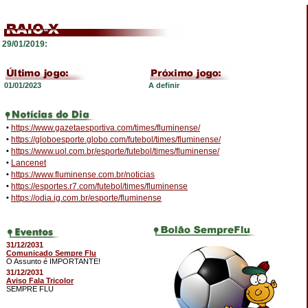
29/01/2019:
01/01/2023
A definir
•
https://www.gazetaesportiva.com/times/fluminense/
•
https://globoesporte.globo.com/futebol/times/fluminense/
•
https://www.uol.com.br/esporte/futebol/times/fluminense/
•
Lancenet
•
https://www.fluminense.com.br/noticias
•
https://esportes.r7.com/futebol/times/fluminense
•
https://odia.ig.com.br/esporte/fluminense
31/12/2031
Comunicado Sempre Flu
O Assunto é IMPORTANTE!
31/12/2031
Aviso Fala Tricolor
SEMPRE FLU