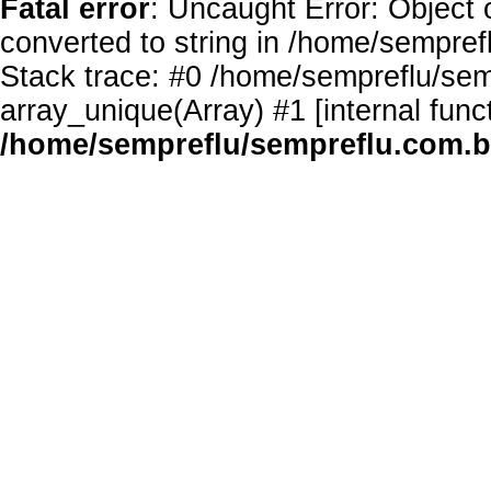
Fatal error
: Uncaught Error: Object 
converted to string in /home/sempref
Stack trace: #0 /home/sempreflu/semp
array_unique(Array) #1 [internal func
/home/sempreflu/sempreflu.com.br