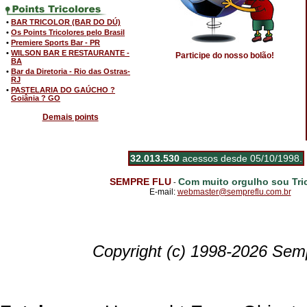
•
BAR TRICOLOR (BAR DO DÚ)
•
Os Points Tricolores pelo Brasil
•
Premiere Sports Bar - PR
•
WILSON BAR E RESTAURANTE -
Participe do nosso bolão!
BA
•
Bar da Diretoria - Rio das Ostras-
RJ
•
PASTELARIA DO GAÚCHO ?
Goiânia ? GO
Demais points
32.013.530
acessos desde 05/10/1998.
SEMPRE FLU
Com muito orgulho sou Tric
-
E-mail:
webmaster@sempreflu.com.br
Copyright (c) 1998-2026 Semp