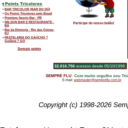
•
BAR TRICOLOR (BAR DO DÚ)
•
Os Points Tricolores pelo Brasil
•
Premiere Sports Bar - PR
•
WILSON BAR E RESTAURANTE -
Participe do nosso bolão!
BA
•
Bar da Diretoria - Rio das Ostras-
RJ
•
PASTELARIA DO GAÚCHO ?
Goiânia ? GO
Demais points
32.016.756
acessos desde 05/10/1998.
SEMPRE FLU
Com muito orgulho sou Tric
-
E-mail:
webmaster@sempreflu.com.br
Copyright (c) 1998-2026 Semp