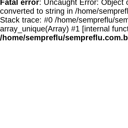
Fatal error
: Uncaught Error: Object 
converted to string in /home/sempref
Stack trace: #0 /home/sempreflu/semp
array_unique(Array) #1 [internal func
/home/sempreflu/sempreflu.com.br