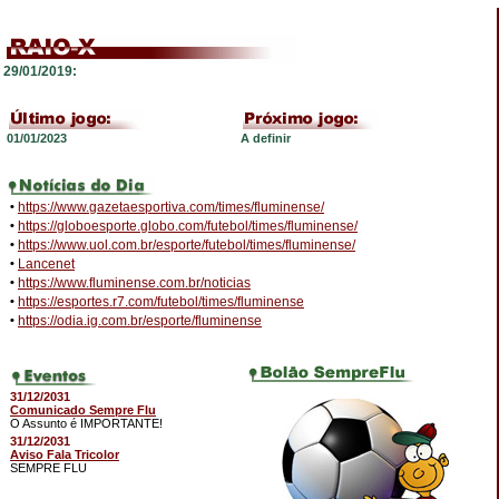
29/01/2019:
01/01/2023
A definir
•
https://www.gazetaesportiva.com/times/fluminense/
•
https://globoesporte.globo.com/futebol/times/fluminense/
•
https://www.uol.com.br/esporte/futebol/times/fluminense/
•
Lancenet
•
https://www.fluminense.com.br/noticias
•
https://esportes.r7.com/futebol/times/fluminense
•
https://odia.ig.com.br/esporte/fluminense
31/12/2031
Comunicado Sempre Flu
O Assunto é IMPORTANTE!
31/12/2031
Aviso Fala Tricolor
SEMPRE FLU