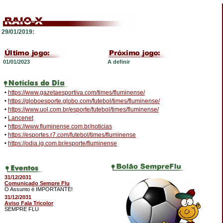
29/01/2019:
01/01/2023
A definir
•
https://www.gazetaesportiva.com/times/fluminense/
•
https://globoesporte.globo.com/futebol/times/fluminense/
•
https://www.uol.com.br/esporte/futebol/times/fluminense/
•
Lancenet
•
https://www.fluminense.com.br/noticias
•
https://esportes.r7.com/futebol/times/fluminense
•
https://odia.ig.com.br/esporte/fluminense
31/12/2031
Comunicado Sempre Flu
O Assunto é IMPORTANTE!
31/12/2031
Aviso Fala Tricolor
SEMPRE FLU