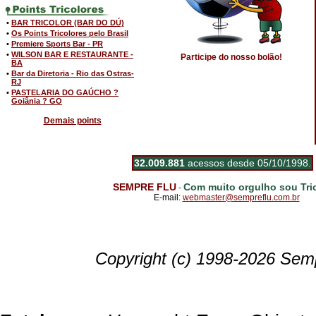
•
BAR TRICOLOR (BAR DO DÚ)
•
Os Points Tricolores pelo Brasil
•
Premiere Sports Bar - PR
•
WILSON BAR E RESTAURANTE -
Participe do nosso bolão!
BA
•
Bar da Diretoria - Rio das Ostras-
RJ
•
PASTELARIA DO GAÚCHO ?
Goiânia ? GO
Demais points
32.009.881
acessos desde 05/10/1998.
SEMPRE FLU
Com muito orgulho sou Tric
-
E-mail:
webmaster@sempreflu.com.br
Copyright (c) 1998-2026 Semp