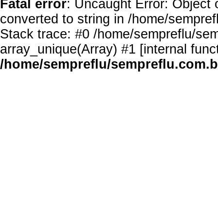
Fatal error
: Uncaught Error: Object 
converted to string in /home/sempref
Stack trace: #0 /home/sempreflu/semp
array_unique(Array) #1 [internal func
/home/sempreflu/sempreflu.com.br