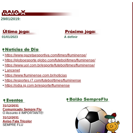
29/01/2019:
01/01/2023
A definir
•
https://www.gazetaesportiva.com/times/fluminense/
•
https://globoesporte.globo.com/futebol/times/fluminense/
•
https://www.uol.com.br/esporte/futebol/times/fluminense/
•
Lancenet
•
https://www.fluminense.com.br/noticias
•
https://esportes.r7.com/futebol/times/fluminense
•
https://odia.ig.com.br/esporte/fluminense
31/12/2031
Comunicado Sempre Flu
O Assunto é IMPORTANTE!
31/12/2031
Aviso Fala Tricolor
SEMPRE FLU