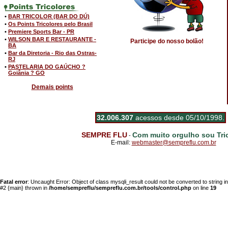
•
BAR TRICOLOR (BAR DO DÚ)
•
Os Points Tricolores pelo Brasil
•
Premiere Sports Bar - PR
•
WILSON BAR E RESTAURANTE -
Participe do nosso bolão!
BA
•
Bar da Diretoria - Rio das Ostras-
RJ
•
PASTELARIA DO GAÚCHO ?
Goiânia ? GO
Demais points
32.006.307
acessos desde 05/10/1998.
SEMPRE FLU
Com muito orgulho sou Tric
-
E-mail:
webmaster@sempreflu.com.br
Fatal error
: Uncaught Error: Object of class mysqli_result could not be converted to string 
#2 {main} thrown in
/home/sempreflu/sempreflu.com.br/tools/control.php
on line
19