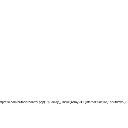
preflu.com.br/tools/control.php(19): array_unique(Array) #1 [internal function]: shutdown()