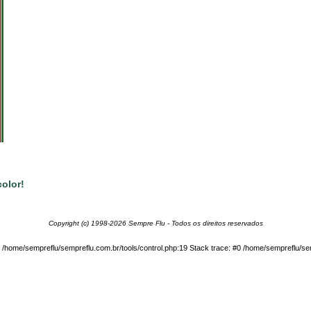
olor!
Copyright (c) 1998-2026 Sempre Flu - Todos os direitos reservados
in /home/sempreflu/sempreflu.com.br/tools/control.php:19 Stack trace: #0 /home/sempreflu/sem