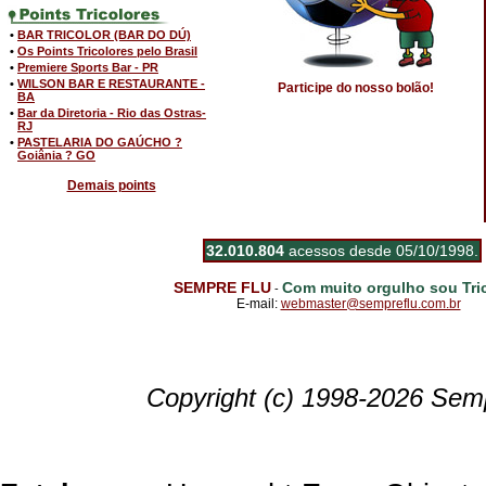
•
BAR TRICOLOR (BAR DO DÚ)
•
Os Points Tricolores pelo Brasil
•
Premiere Sports Bar - PR
•
WILSON BAR E RESTAURANTE -
Participe do nosso bolão!
BA
•
Bar da Diretoria - Rio das Ostras-
RJ
•
PASTELARIA DO GAÚCHO ?
Goiânia ? GO
Demais points
32.010.804
acessos desde 05/10/1998.
SEMPRE FLU
Com muito orgulho sou Tric
-
E-mail:
webmaster@sempreflu.com.br
Copyright (c) 1998-2026 Semp