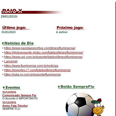
29/01/2019:
01/01/2023
A definir
•
https://www.gazetaesportiva.com/times/fluminense/
•
https://globoesporte.globo.com/futebol/times/fluminense/
•
https://www.uol.com.br/esporte/futebol/times/fluminense/
•
Lancenet
•
https://www.fluminense.com.br/noticias
•
https://esportes.r7.com/futebol/times/fluminense
•
https://odia.ig.com.br/esporte/fluminense
31/12/2031
Comunicado Sempre Flu
O Assunto é IMPORTANTE!
31/12/2031
Aviso Fala Tricolor
SEMPRE FLU