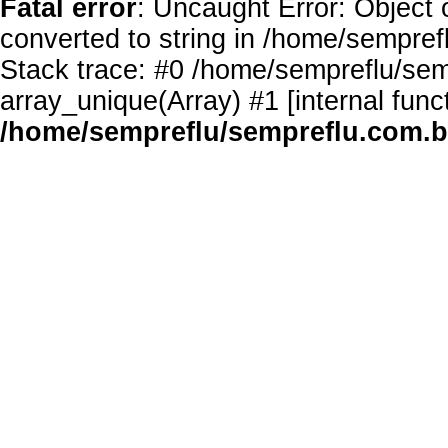
Fatal error
: Uncaught Error: Object 
converted to string in /home/sempref
Stack trace: #0 /home/sempreflu/semp
array_unique(Array) #1 [internal func
/home/sempreflu/sempreflu.com.br