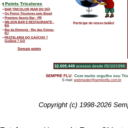
•
BAR TRICOLOR (BAR DO DÚ)
•
Os Points Tricolores pelo Brasil
•
Premiere Sports Bar - PR
•
WILSON BAR E RESTAURANTE -
Participe do nosso bolão!
BA
•
Bar da Diretoria - Rio das Ostras-
RJ
•
PASTELARIA DO GAÚCHO ?
Goiânia ? GO
Demais points
32.005.449
acessos desde 05/10/1998.
SEMPRE FLU
Com muito orgulho sou Tric
-
E-mail:
webmaster@sempreflu.com.br
Copyright (c) 1998-2026 Semp