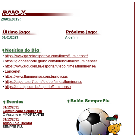
29/01/2019:
01/01/2023
A definir
•
https://www.gazetaesportiva.com/times/fluminense/
•
https://globoesporte.globo.com/futebol/times/fluminense/
•
https://www.uol.com.br/esporte/futebol/times/fluminense/
•
Lancenet
•
https://www.fluminense.com.br/noticias
•
https://esportes.r7.com/futebol/times/fluminense
•
https://odia.ig.com.br/esporte/fluminense
31/12/2031
Comunicado Sempre Flu
O Assunto é IMPORTANTE!
31/12/2031
Aviso Fala Tricolor
SEMPRE FLU