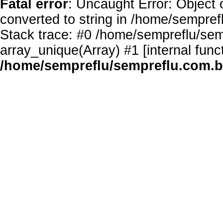
Fatal error
: Uncaught Error: Object 
converted to string in /home/sempref
Stack trace: #0 /home/sempreflu/semp
array_unique(Array) #1 [internal func
/home/sempreflu/sempreflu.com.br