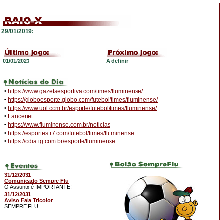
29/01/2019:
01/01/2023
A definir
•
https://www.gazetaesportiva.com/times/fluminense/
•
https://globoesporte.globo.com/futebol/times/fluminense/
•
https://www.uol.com.br/esporte/futebol/times/fluminense/
•
Lancenet
•
https://www.fluminense.com.br/noticias
•
https://esportes.r7.com/futebol/times/fluminense
•
https://odia.ig.com.br/esporte/fluminense
31/12/2031
Comunicado Sempre Flu
O Assunto é IMPORTANTE!
31/12/2031
Aviso Fala Tricolor
SEMPRE FLU