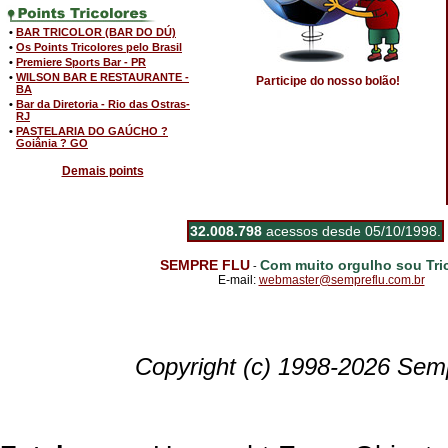
•
BAR TRICOLOR (BAR DO DÚ)
•
Os Points Tricolores pelo Brasil
•
Premiere Sports Bar - PR
•
WILSON BAR E RESTAURANTE -
Participe do nosso bolão!
BA
•
Bar da Diretoria - Rio das Ostras-
RJ
•
PASTELARIA DO GAÚCHO ?
Goiânia ? GO
Demais points
32.008.798
acessos desde 05/10/1998.
SEMPRE FLU
Com muito orgulho sou Tric
-
E-mail:
webmaster@sempreflu.com.br
Copyright (c) 1998-2026 Semp