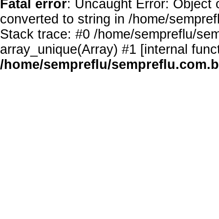
Fatal error
: Uncaught Error: Object 
converted to string in /home/sempref
Stack trace: #0 /home/sempreflu/semp
array_unique(Array) #1 [internal func
/home/sempreflu/sempreflu.com.br