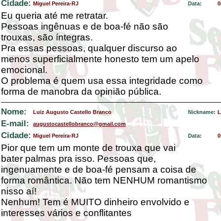
Cidade:
Miguel Pereira-RJ
Data:
0
Eu queria até me retratar.
Pessoas ingênuas e de boa-fé não são
trouxas, são íntegras.
Pra essas pessoas, qualquer discurso ao
menos superficialmente honesto tem um apelo
emocional.
O problema é quem usa essa integridade como
forma de manobra da opinião pública.
Nome:
Luiz Augusto Castello Branco
Nickname:
L
E-mail:
augustocastellobranco@gmail.com
Cidade:
Miguel Pereira-RJ
Data:
0
Pior que tem um monte de trouxa que vai
bater palmas pra isso. Pessoas que,
ingenuamente e de boa-fé pensam a coisa de
forma romântica. Não tem NENHUM romantismo
nisso aí!
Nenhum! Tem é MUITO dinheiro envolvido e
interesses vários e conflitantes