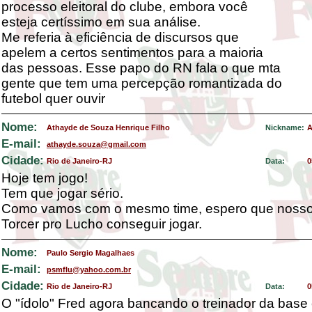
processo eleitoral do clube, embora você
esteja certíssimo em sua análise.
Me referia à eficiência de discursos que
apelem a certos sentimentos para a maioria
das pessoas. Esse papo do RN fala o que mta
gente que tem uma percepção romantizada do
futebol quer ouvir
Nome:
Athayde de Souza Henrique Filho
Nickname:
A
E-mail:
athayde.souza@gmail.com
Cidade:
Rio de Janeiro-RJ
Data:
0
Hoje tem jogo!
Tem que jogar sério.
Como vamos com o mesmo time, espero que nosso 
Torcer pro Lucho conseguir jogar.
Nome:
Paulo Sergio Magalhaes
E-mail:
psmflu@yahoo.com.br
Cidade:
Rio de Janeiro-RJ
Data:
0
O "ídolo" Fred agora bancando o treinador da bas