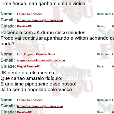
Time frouxo, não ganham uma dividida.
Nome:
Fernando Fonseca
Nickname:
F
E-mail:
fernandoc_fonseca@outlook.com
Cidade:
Brasilia-DF
Data:
0
Paciência com JK durou cinco minutos.
Frodo vai continuar apanhando e Wilton achando q
nada?
Nome:
Luiz Augusto Castello Branco
Nickname:
L
E-mail:
augustocastellobranco@gmail.com
Cidade:
Miguel Pereira-RJ
Data:
0
JK perde pra ele mesmo.
Que cartão amarelo ridículo!
E que time pipoqueiro esse nosso!
Já tá sendo engolido pelo Vasco
Nome:
Fernando Fonseca
Nickname:
F
E-mail:
fernandoc_fonseca@outlook.com
Cidade:
Brasilia-DF
Data:
0