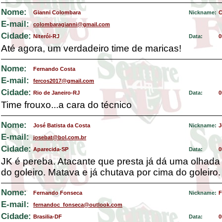
Nome:
Gianni Colombara
Nickname:
C
E-mail:
colombaragianni@gmail.com
Cidade:
Niterói-RJ
Data:
0
Até agora, um verdadeiro time de maricas!
Nome:
Fernando Costa
E-mail:
fercos2017@gmail.com
Cidade:
Rio de Janeiro-RJ
Data:
0
Time frouxo...a cara do técnico
Nome:
José Batista da Costa
Nickname:
J
E-mail:
josebat@bol.com.br
Cidade:
Aparecida-SP
Data:
0
JK é pereba. Atacante que presta já dá uma olhada
do goleiro. Matava e já chutava por cima do goleiro.
Nome:
Fernando Fonseca
Nickname:
F
E-mail:
fernandoc_fonseca@outlook.com
Cidade:
Brasilia-DF
Data:
0