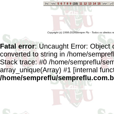
5
6
7
8
9
(10)
11
12
13
14
15
Copyright (c) 1998-2026Sempre Flu - Todos os direitos 
Fatal error
: Uncaught Error: Object 
converted to string in /home/sempref
Stack trace: #0 /home/sempreflu/semp
array_unique(Array) #1 [internal func
/home/sempreflu/sempreflu.com.br