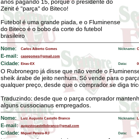
anos pagando 15, porque o presidente do
Zenit é "parça" do Biteco!
Futebol é uma grande piada, e o Fluminense
do Biteco é o bobo da corte do futebol
brasileiro
Nome:
Carlos Alberto Gomes
Nickname:
C
E-mail:
casegomes@gmail.com
Cidade:
Eiras-EX
Data:
0
O Rubronegro já disse que não vende o Fluminens
sheik árabe de jeito nenhum. Só vende para o parç
qualquer preço, desde que o comprador se diga trico
Traduzindo: desde que o parça comprador mantenh
alguns cussocianus empregados.
Nome:
Luiz Augusto Castello Branco
Nickname:
L
E-mail:
augustocastellobranco@gmail.com
Cidade:
Miguel Pereira-RJ
Data:
0