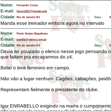
Nome:
Fernando Costa
E-mail:
fercos2017@gmail.com
Cidade:
Rio de Janeiro-RJ
Data:
0
Manda esse treinador embora agora no intervalo
Nome:
Paulo Sergio Magalhaes
E-mail:
psmflu@yahoo.com.br
Cidade:
Rio de Janeiro-RJ
Data:
0
Devia ter poupado o elenco nesse jogo pensando 
que faltam pra escaparmos do z4.
Botar o time feminino em campo.
Não vão a lugar nenhum. Cagões, cabações, peidõ
Representam fielmente o presidente do clube.
Igor ENRABELLO exigindo na marra o cumprimento 