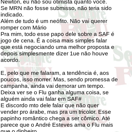
Newton, eu não sou otimista quanto você.
Se MRN não fosse submisso, não teria sido
indicado.
Além de tudo é um neófito. Não vai querer
romper com Mário
Pra mim, todo esse papo dele sobre a SAF é
jogo de cena. É a coisa mais simples falar
que está negociando uma melhor proposta e
depois simplesmente dizer 1ue não houve
acordo.
E, pelo que me falaram, a tendência é, aos
poucos, isso morrer. Mas, sendo promessa de
campanha, ainda vai demorar um tempo.
Deixa ver se o Flu ganha alguma coisa, se
alguém ainda vai falar em SAF#
E discordo mto dele falar que não quer
vender pro árabe, mas pra um tricolor. Esse
papinho romântico chega a ser cômico. Até
parece que o André Esteves ama o Flu mais
que o dinheiro....