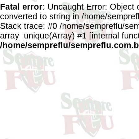
Fatal error
: Uncaught Error: Object 
converted to string in /home/sempref
Stack trace: #0 /home/sempreflu/semp
array_unique(Array) #1 [internal func
/home/sempreflu/sempreflu.com.br