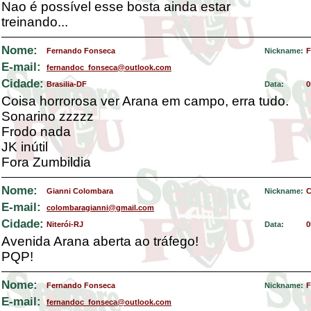
Nao é possível esse bosta ainda estar
treinando...
Nome:
Fernando Fonseca
Nickname:
F
E-mail:
fernandoc_fonseca@outlook.com
Cidade:
Brasilia-DF
Data:
0
Coisa horrorosa ver Arana em campo, erra tudo.
Sonarino zzzzz
Frodo nada
JK inútil
Fora Zumbildia
Nome:
Gianni Colombara
Nickname:
C
E-mail:
colombaragianni@gmail.com
Cidade:
Niterói-RJ
Data:
0
Avenida Arana aberta ao tráfego!
PQP!
Nome:
Fernando Fonseca
Nickname:
F
E-mail:
fernandoc_fonseca@outlook.com