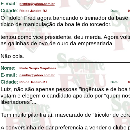
E-mail:
psmflu@yahoo.com.br
Cidade:
Rio de Janeiro-RJ
Data:
0
O "ídolo" Fred agora bancando o treinador da bas
típico de manipulação da boa fé do torcedor.
tentou como vice presidente, deu merda. Agora vol
as galinhas de ovo de ouro da empresariada.
Não cola.
Nome:
Paulo Sergio Magalhaes
E-mail:
psmflu@yahoo.com.br
Cidade:
Rio de Janeiro-RJ
Data:
0
Luiz, não são apenas pessoas "ingênuas e de boa 
votam e elegem o candidato apoiado por "quem no
libertadores"...
Tem muito pilantra aí, mascarado de "tricolor de cor
A conversinha de dar preferencia a vender o clube 