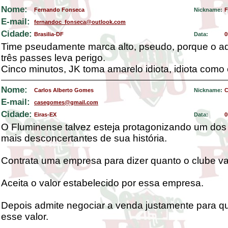
Nome:
Fernando Fonseca
Nickname:
F
E-mail:
fernandoc_fonseca@outlook.com
Cidade:
Brasilia-DF
Data:
0
Time pseudamente marca alto, pseudo, porque o a
três passes leva perigo.
Cinco minutos, JK toma amarelo idiota, idiota como 
Nome:
Carlos Alberto Gomes
Nickname:
C
E-mail:
casegomes@gmail.com
Cidade:
Eiras-EX
Data:
0
O Fluminense talvez esteja protagonizando um dos
mais desconcertantes de sua história.
Contrata uma empresa para dizer quanto o clube va
Aceita o valor estabelecido por essa empresa.
Depois admite negociar a venda justamente para q
esse valor.