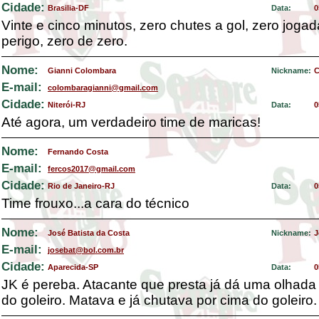
Cidade:
Brasilia-DF
Data:
0
Vinte e cinco minutos, zero chutes a gol, zero joga
perigo, zero de zero.
Nome:
Gianni Colombara
Nickname:
C
E-mail:
colombaragianni@gmail.com
Cidade:
Niterói-RJ
Data:
0
Até agora, um verdadeiro time de maricas!
Nome:
Fernando Costa
E-mail:
fercos2017@gmail.com
Cidade:
Rio de Janeiro-RJ
Data:
0
Time frouxo...a cara do técnico
Nome:
José Batista da Costa
Nickname:
J
E-mail:
josebat@bol.com.br
Cidade:
Aparecida-SP
Data:
0
JK é pereba. Atacante que presta já dá uma olhada
do goleiro. Matava e já chutava por cima do goleiro.