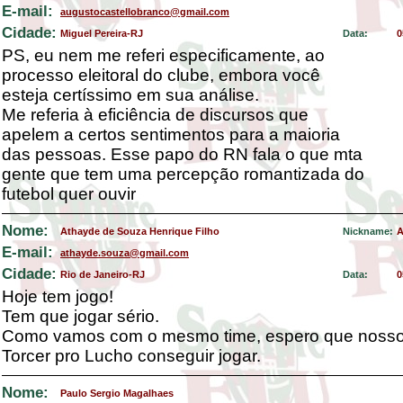
E-mail:
augustocastellobranco@gmail.com
Cidade:
Miguel Pereira-RJ
Data:
0
PS, eu nem me referi especificamente, ao
processo eleitoral do clube, embora você
esteja certíssimo em sua análise.
Me referia à eficiência de discursos que
apelem a certos sentimentos para a maioria
das pessoas. Esse papo do RN fala o que mta
gente que tem uma percepção romantizada do
futebol quer ouvir
Nome:
Athayde de Souza Henrique Filho
Nickname:
A
E-mail:
athayde.souza@gmail.com
Cidade:
Rio de Janeiro-RJ
Data:
0
Hoje tem jogo!
Tem que jogar sério.
Como vamos com o mesmo time, espero que nosso 
Torcer pro Lucho conseguir jogar.
Nome:
Paulo Sergio Magalhaes