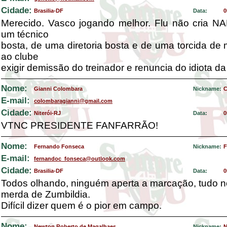
Cidade:
Brasilia-DF
Data:
0
Merecido. Vasco jogando melhor. Flu não cria NA
um técnico
bosta, de uma diretoria bosta e de uma torcida de
ao clube
exigir demissão do treinador e renuncia do idiota da
Nome:
Gianni Colombara
Nickname:
C
E-mail:
colombaragianni@gmail.com
Cidade:
Niterói-RJ
Data:
0
VTNC PRESIDENTE FANFARRÃO!
Nome:
Fernando Fonseca
Nickname:
F
E-mail:
fernandoc_fonseca@outlook.com
Cidade:
Brasilia-DF
Data:
0
Todos olhando, ninguém aperta a marcação, tudo n
merda de Zumbildia.
Difícil dizer quem é o pior em campo.
Nome:
Newton Roberto de Magalhaes
Nickname:
N