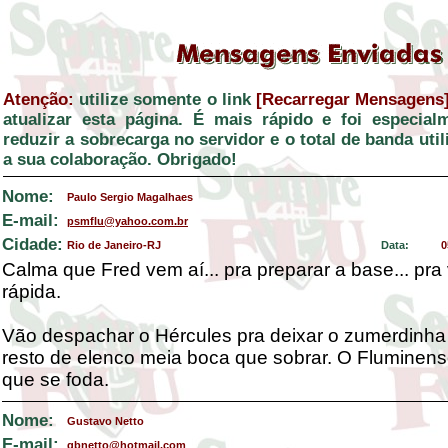
Atenção:
utilize somente o link
[Recarregar Mensagens
atualizar esta página. É mais rápido e foi especial
reduzir a sobrecarga no servidor e o total de banda ut
a sua colaboração. Obrigado!
Nome:
Paulo Sergio Magalhaes
E-mail:
psmflu@yahoo.com.br
Cidade:
Rio de Janeiro-RJ
Data:
0
Calma que Fred vem aí... pra preparar a base... pr
rápida.
Vão despachar o Hércules pra deixar o zumerdinha f
resto de elenco meia boca que sobrar. O Fluminens
que se foda.
Nome:
Gustavo Netto
E-mail:
gbnetto@hotmail.com