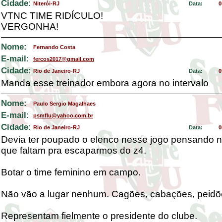
Cidade:
Niterói-RJ
Data:
0
VTNC TIME RIDÍCULO!
VERGONHA!
Nome:
Fernando Costa
E-mail:
fercos2017@gmail.com
Cidade:
Rio de Janeiro-RJ
Data:
0
Manda esse treinador embora agora no intervalo
Nome:
Paulo Sergio Magalhaes
E-mail:
psmflu@yahoo.com.br
Cidade:
Rio de Janeiro-RJ
Data:
0
Devia ter poupado o elenco nesse jogo pensando 
que faltam pra escaparmos do z4.
Botar o time feminino em campo.
Não vão a lugar nenhum. Cagões, cabações, peidõ
Representam fielmente o presidente do clube.