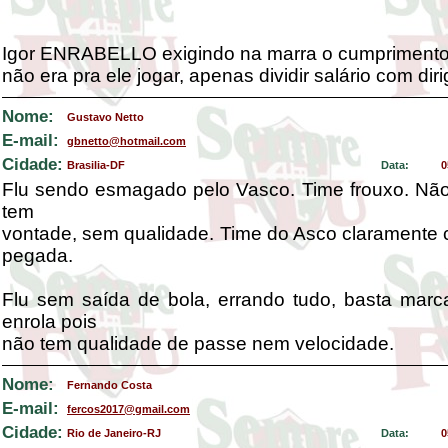
Igor ENRABELLO exigindo na marra o cumprimento 
não era pra ele jogar, apenas dividir salário com diri
Nome:
Gustavo Netto
E-mail:
gbnetto@hotmail.com
Cidade:
Brasilia-DF
Data:
0
Flu sendo esmagado pelo Vasco. Time frouxo. Não
tem
vontade, sem qualidade. Time do Asco claramente
pegada.
Flu sem saída de bola, errando tudo, basta marc
enrola pois
não tem qualidade de passe nem velocidade.
Nome:
Fernando Costa
E-mail:
fercos2017@gmail.com
Cidade:
Rio de Janeiro-RJ
Data:
0