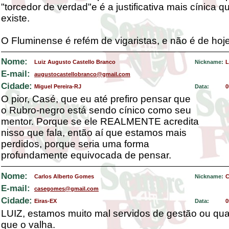
"torcedor de verdad"e é a justificativa mais cínica q
existe.
O Fluminense é refém de vigaristas, e não é de hoje
Nome:
Luiz Augusto Castello Branco
Nickname:
L
E-mail:
augustocastellobranco@gmail.com
Cidade:
Miguel Pereira-RJ
Data:
0
O pior, Casé, que eu até prefiro pensar que
o Rubro-negro está sendo cínico como seu
mentor. Porque se ele REALMENTE acredita
nisso que fala, então aí que estamos mais
perdidos, porque seria uma forma
profundamente equivocada de pensar.
Nome:
Carlos Alberto Gomes
Nickname:
C
E-mail:
casegomes@gmail.com
Cidade:
Eiras-EX
Data:
0
LUIZ, estamos muito mal servidos de gestão ou qua
que o valha.