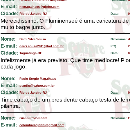
E-mail:
nr.magalhaes@globo.com
Cidade:
Rio de Janeiro-RJ
Data:
0
Merecidissimo. O Fluminenseé é uma caricatura de 
muito bagre junto.
Nome:
Darci Silva Sousa
Nickname:
d
E-mail:
darci.sousa2011@bol.com.br
ICQ:
2
Cidade:
Taguatinga-DF
Data:
0
Infelizmente já era previsto. Que time medíocre! Pio
cada jogo.
Nome:
Paulo Sergio Magalhaes
E-mail:
psmflu@yahoo.com.br
Cidade:
Rio de Janeiro-RJ
Data:
0
Time cabaço de um presidente cabaço testa de fer
pilantra.
Nome:
Gianni Colombara
Nickname:
C
E-mail:
colombaragianni@gmail.com