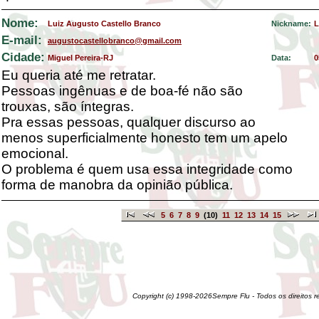
Nome:
Luiz Augusto Castello Branco
Nickname:
L
E-mail:
augustocastellobranco@gmail.com
Cidade:
Miguel Pereira-RJ
Data:
0
Eu queria até me retratar.
Pessoas ingênuas e de boa-fé não são
trouxas, são íntegras.
Pra essas pessoas, qualquer discurso ao
menos superficialmente honesto tem um apelo
emocional.
O problema é quem usa essa integridade como
forma de manobra da opinião pública.
5
6
7
8
9
(10)
11
12
13
14
15
Copyright (c) 1998-2026Sempre Flu - Todos os direitos 