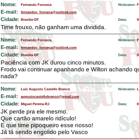
Nome:
Fernando Fonseca
Nickname:
F
E-mail:
fernandoc_fonseca@outlook.com
Cidade:
Brasilia-DF
Data:
0
Time frouxo, não ganham uma dividida.
Nome:
Fernando Fonseca
Nickname:
F
E-mail:
fernandoc_fonseca@outlook.com
Cidade:
Brasilia-DF
Data:
0
Paciência com JK durou cinco minutos.
Frodo vai continuar apanhando e Wilton achando q
nada?
Nome:
Luiz Augusto Castello Branco
Nickname:
L
E-mail:
augustocastellobranco@gmail.com
Cidade:
Miguel Pereira-RJ
Data:
0
JK perde pra ele mesmo.
Que cartão amarelo ridículo!
E que time pipoqueiro esse nosso!
Já tá sendo engolido pelo Vasco