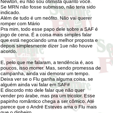
Newton, eu não sou otimista quanto você.
Se MRN não fosse submisso, não teria sido
indicado.
Além de tudo é um neófito. Não vai querer
romper com Mário
Pra mim, todo esse papo dele sobre a SAF é
jogo de cena. É a coisa mais simples falar
que está negociando uma melhor proposta e
depois simplesmente dizer 1ue não houve
acordo.
E, pelo que me falaram, a tendência é, aos
poucos, isso morrer. Mas, sendo promessa de
campanha, ainda vai demorar um tempo.
Deixa ver se o Flu ganha alguma coisa, se
alguém ainda vai falar em SAF#
E discordo mto dele falar que não quer
vender pro árabe, mas pra um tricolor. Esse
papinho romântico chega a ser cômico. Até
parece que o André Esteves ama o Flu mais
que o dinheiro....