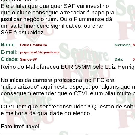
E ele falar que qualquer SAF vai investir o
que o clube consegue arrecadar é papo pra
justificar negócio ruim. Ou o Fluminense dá
um salto financeiro significativo, ou cirar
SAF é estupidez.
Nome:
Paulo Cavalheiro
Nickname:
M
E-mail:
pcgouvea10@gmail.com
Cidade:
Santos-SP
Data:
0
Reino do Mal ofereceu EUR 35MM pelo Luiz Henriq
No início da carreira profissional no FFC era
"ridicularizado" aqui neste espeço, por alguns que 
conseguem entender que o CTVL é um pilar muito po
CTVL tem que ser "reconstruído" !! Questão de sob
e melhoria da qualidade do elenco.
Fato irrefutável.