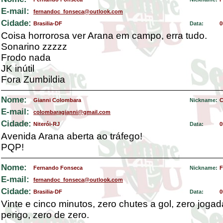
E-mail:
fernandoc_fonseca@outlook.com
Cidade:
Brasilia-DF
Data:
0
Coisa horrorosa ver Arana em campo, erra tudo.
Sonarino zzzzz
Frodo nada
JK inútil
Fora Zumbildia
Nome:
Gianni Colombara
Nickname:
C
E-mail:
colombaragianni@gmail.com
Cidade:
Niterói-RJ
Data:
0
Avenida Arana aberta ao tráfego!
PQP!
Nome:
Fernando Fonseca
Nickname:
F
E-mail:
fernandoc_fonseca@outlook.com
Cidade:
Brasilia-DF
Data:
0
Vinte e cinco minutos, zero chutes a gol, zero joga
perigo, zero de zero.