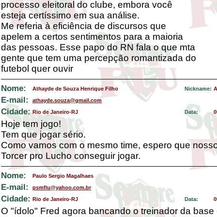
processo eleitoral do clube, embora você
esteja certíssimo em sua análise.
Me referia à eficiência de discursos que
apelem a certos sentimentos para a maioria
das pessoas. Esse papo do RN fala o que mta
gente que tem uma percepção romantizada do
futebol quer ouvir
Nome:
Athayde de Souza Henrique Filho
Nickname:
A
E-mail:
athayde.souza@gmail.com
Cidade:
Rio de Janeiro-RJ
Data:
0
Hoje tem jogo!
Tem que jogar sério.
Como vamos com o mesmo time, espero que nosso 
Torcer pro Lucho conseguir jogar.
Nome:
Paulo Sergio Magalhaes
E-mail:
psmflu@yahoo.com.br
Cidade:
Rio de Janeiro-RJ
Data:
0
O "ídolo" Fred agora bancando o treinador da bas