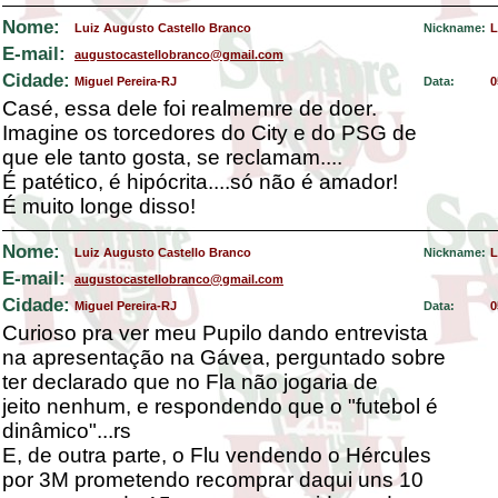
Nome:
Luiz Augusto Castello Branco
Nickname:
L
E-mail:
augustocastellobranco@gmail.com
Cidade:
Miguel Pereira-RJ
Data:
0
Casé, essa dele foi realmemre de doer.
Imagine os torcedores do City e do PSG de
que ele tanto gosta, se reclamam....
É patético, é hipócrita....só não é amador!
É muito longe disso!
Nome:
Luiz Augusto Castello Branco
Nickname:
L
E-mail:
augustocastellobranco@gmail.com
Cidade:
Miguel Pereira-RJ
Data:
0
Curioso pra ver meu Pupilo dando entrevista
na apresentação na Gávea, perguntado sobre
ter declarado que no Fla não jogaria de
jeito nenhum, e respondendo que o "futebol é
dinâmico"...rs
E, de outra parte, o Flu vendendo o Hércules
por 3M prometendo recomprar daqui uns 10