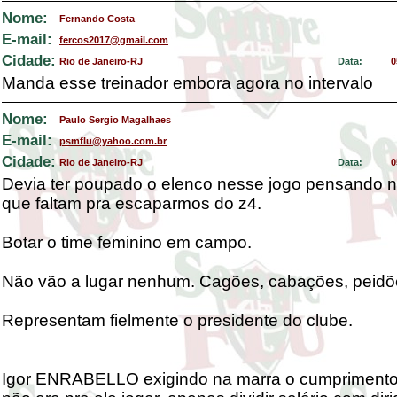
Nome:
Fernando Costa
E-mail:
fercos2017@gmail.com
Cidade:
Rio de Janeiro-RJ
Data:
0
Manda esse treinador embora agora no intervalo
Nome:
Paulo Sergio Magalhaes
E-mail:
psmflu@yahoo.com.br
Cidade:
Rio de Janeiro-RJ
Data:
0
Devia ter poupado o elenco nesse jogo pensando 
que faltam pra escaparmos do z4.
Botar o time feminino em campo.
Não vão a lugar nenhum. Cagões, cabações, peidõ
Representam fielmente o presidente do clube.
Igor ENRABELLO exigindo na marra o cumprimento 