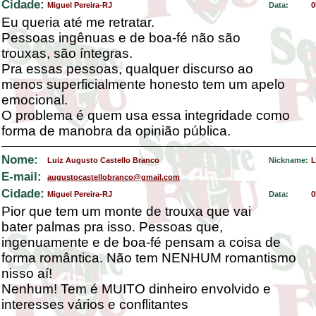
Cidade:
Miguel Pereira-RJ
Data:
0
Eu queria até me retratar.
Pessoas ingênuas e de boa-fé não são
trouxas, são íntegras.
Pra essas pessoas, qualquer discurso ao
menos superficialmente honesto tem um apelo
emocional.
O problema é quem usa essa integridade como
forma de manobra da opinião pública.
Nome:
Luiz Augusto Castello Branco
Nickname:
L
E-mail:
augustocastellobranco@gmail.com
Cidade:
Miguel Pereira-RJ
Data:
0
Pior que tem um monte de trouxa que vai
bater palmas pra isso. Pessoas que,
ingenuamente e de boa-fé pensam a coisa de
forma romântica. Não tem NENHUM romantismo
nisso aí!
Nenhum! Tem é MUITO dinheiro envolvido e
interesses vários e conflitantes