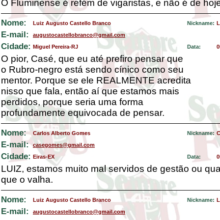
O Fluminense é refém de vigaristas, e não é de hoje
Nome:
Luiz Augusto Castello Branco
Nickname:
L
E-mail:
augustocastellobranco@gmail.com
Cidade:
Miguel Pereira-RJ
Data:
0
O pior, Casé, que eu até prefiro pensar que
o Rubro-negro está sendo cínico como seu
mentor. Porque se ele REALMENTE acredita
nisso que fala, então aí que estamos mais
perdidos, porque seria uma forma
profundamente equivocada de pensar.
Nome:
Carlos Alberto Gomes
Nickname:
C
E-mail:
casegomes@gmail.com
Cidade:
Eiras-EX
Data:
0
LUIZ, estamos muito mal servidos de gestão ou qua
que o valha.
Nome:
Luiz Augusto Castello Branco
Nickname:
L
E-mail:
augustocastellobranco@gmail.com