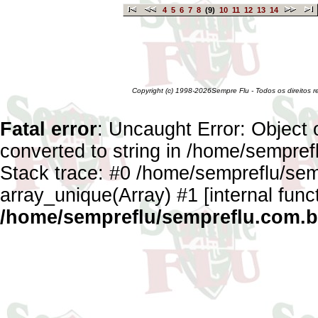
4
5
6
7
8
(9)
10
11
12
13
14
Copyright (c) 1998-2026Sempre Flu - Todos os direitos 
Fatal error
: Uncaught Error: Object 
converted to string in /home/sempref
Stack trace: #0 /home/sempreflu/semp
array_unique(Array) #1 [internal func
/home/sempreflu/sempreflu.com.br