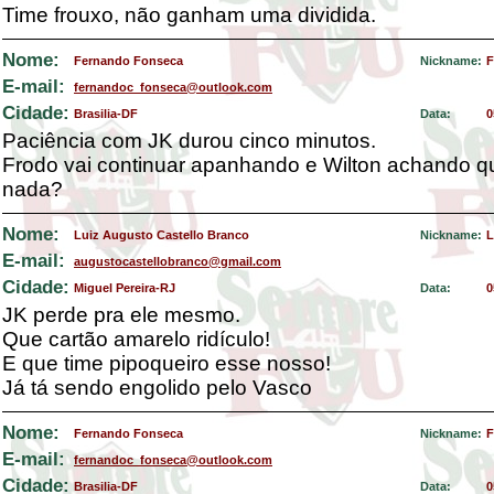
Time frouxo, não ganham uma dividida.
Nome:
Fernando Fonseca
Nickname:
F
E-mail:
fernandoc_fonseca@outlook.com
Cidade:
Brasilia-DF
Data:
0
Paciência com JK durou cinco minutos.
Frodo vai continuar apanhando e Wilton achando q
nada?
Nome:
Luiz Augusto Castello Branco
Nickname:
L
E-mail:
augustocastellobranco@gmail.com
Cidade:
Miguel Pereira-RJ
Data:
0
JK perde pra ele mesmo.
Que cartão amarelo ridículo!
E que time pipoqueiro esse nosso!
Já tá sendo engolido pelo Vasco
Nome:
Fernando Fonseca
Nickname:
F
E-mail:
fernandoc_fonseca@outlook.com
Cidade:
Brasilia-DF
Data:
0