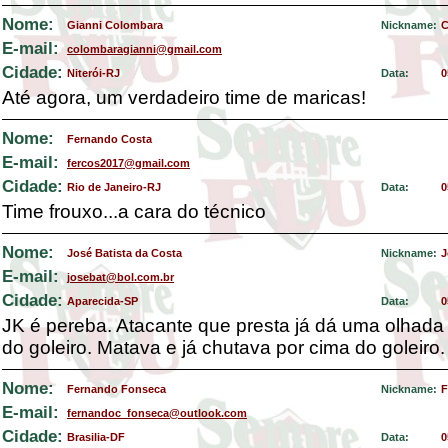
Nome:
Gianni Colombara
Nickname:
C
E-mail:
colombaragianni@gmail.com
Cidade:
Niterói-RJ
Data:
0
Até agora, um verdadeiro time de maricas!
Nome:
Fernando Costa
E-mail:
fercos2017@gmail.com
Cidade:
Rio de Janeiro-RJ
Data:
0
Time frouxo...a cara do técnico
Nome:
José Batista da Costa
Nickname:
J
E-mail:
josebat@bol.com.br
Cidade:
Aparecida-SP
Data:
0
JK é pereba. Atacante que presta já dá uma olhada
do goleiro. Matava e já chutava por cima do goleiro.
Nome:
Fernando Fonseca
Nickname:
F
E-mail:
fernandoc_fonseca@outlook.com
Cidade:
Brasilia-DF
Data:
0