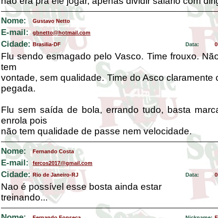
não era pra ele jogar, apenas dividir salário com diri
Nome:
Gustavo Netto
E-mail:
gbnetto@hotmail.com
Cidade:
Brasilia-DF
Data:
0
Flu sendo esmagado pelo Vasco. Time frouxo. Não
tem
vontade, sem qualidade. Time do Asco claramente
pegada.
Flu sem saída de bola, errando tudo, basta marc
enrola pois
não tem qualidade de passe nem velocidade.
Nome:
Fernando Costa
E-mail:
fercos2017@gmail.com
Cidade:
Rio de Janeiro-RJ
Data:
0
Nao é possível esse bosta ainda estar
treinando...
Nome:
Fernando Fonseca
Nickname:
F