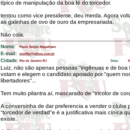
típico de manipulação da boa fé do torcedor.
tentou como vice presidente, deu merda. Agora vol
as galinhas de ovo de ouro da empresariada.
Não cola.
Nome:
Paulo Sergio Magalhaes
E-mail:
psmflu@yahoo.com.br
Cidade:
Rio de Janeiro-RJ
Data:
0
Luiz, não são apenas pessoas "ingênuas e de boa 
votam e elegem o candidato apoiado por "quem no
libertadores"...
Tem muito pilantra aí, mascarado de "tricolor de cor
A conversinha de dar preferencia a vender o clube 
"torcedor de verdad"e é a justificativa mais cínica q
existe.