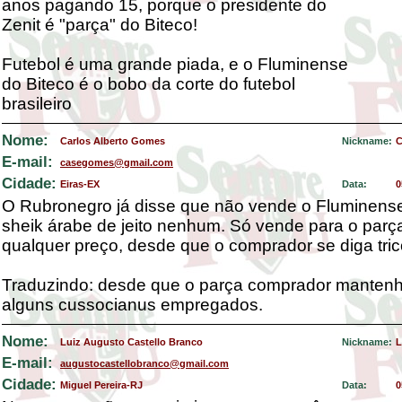
anos pagando 15, porque o presidente do
Zenit é "parça" do Biteco!
Futebol é uma grande piada, e o Fluminense
do Biteco é o bobo da corte do futebol
brasileiro
Nome:
Carlos Alberto Gomes
Nickname:
C
E-mail:
casegomes@gmail.com
Cidade:
Eiras-EX
Data:
0
O Rubronegro já disse que não vende o Fluminens
sheik árabe de jeito nenhum. Só vende para o parç
qualquer preço, desde que o comprador se diga trico
Traduzindo: desde que o parça comprador mantenh
alguns cussocianus empregados.
Nome:
Luiz Augusto Castello Branco
Nickname:
L
E-mail:
augustocastellobranco@gmail.com
Cidade:
Miguel Pereira-RJ
Data:
0