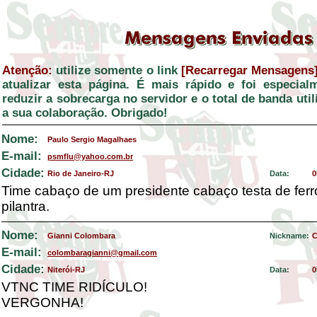
Atenção:
utilize somente o link
[Recarregar Mensagens
atualizar esta página. É mais rápido e foi especial
reduzir a sobrecarga no servidor e o total de banda ut
a sua colaboração. Obrigado!
Nome:
Paulo Sergio Magalhaes
E-mail:
psmflu@yahoo.com.br
Cidade:
Rio de Janeiro-RJ
Data:
0
Time cabaço de um presidente cabaço testa de fer
pilantra.
Nome:
Gianni Colombara
Nickname:
C
E-mail:
colombaragianni@gmail.com
Cidade:
Niterói-RJ
Data:
0
VTNC TIME RIDÍCULO!
VERGONHA!