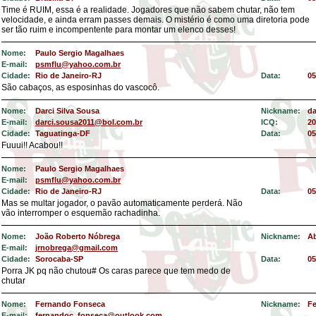
Time é RUIM, essa é a realidade. Jogadores que não sabem chutar, não tem
velocidade, e ainda erram passes demais. O mistério é como uma diretoria pode
ser tão ruim e incompentente para montar um elenco desses!
Nome:
Paulo Sergio Magalhaes
E-mail:
psmflu@yahoo.com.br
Cidade:
Rio de Janeiro-RJ
Data:
05
São cabaços, as esposinhas do vascocô.
Nome:
Darci Silva Sousa
Nickname:
d
E-mail:
darci.sousa2011@bol.com.br
ICQ:
20
Cidade:
Taguatinga-DF
Data:
05
Fuuui!! Acabou!!
Nome:
Paulo Sergio Magalhaes
E-mail:
psmflu@yahoo.com.br
Cidade:
Rio de Janeiro-RJ
Data:
05
Mas se multar jogador, o pavão automaticamente perderá. Não
vão interromper o esquemão rachadinha.
Nome:
João Roberto Nóbrega
Nickname:
A
E-mail:
jrnobrega@gmail.com
Cidade:
Sorocaba-SP
Data:
05
Porra JK pq não chutou# Os caras parece que tem medo de
chutar
Nome:
Fernando Fonseca
Nickname:
F
E-mail:
fernandoc_fonseca@outlook.com