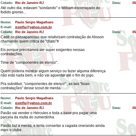
Cidade:
Rio de Janeiro-RJ
Data:
05
Até outro dia, estavam "sondando" o William escorraçado do
fodido gremio...
Nome:
Paulo Sergio Magalhaes
E-mail:
psmflu@yahoo.com.br
Cidade:
Rio de Janeiro-RJ
Data:
05
Cadê os passapanistas que relativizam contratação de Alisson
chamando quem critica de "chato"#
Eis porque precisamos ser super exigentes nessas
contratações.
Time de "componentes de elenco".
Quem poderia mostrar algum serviço ou fazer alguma diferença
não está nada bem, e não vai aguentar até o fim do jogo.
Pra substituir, "componentes de elenco" , as tais "boas
contratações" desse scout de merda.
Nome:
Paulo Sergio Magalhaes
E-mail:
psmflu@yahoo.com.br
Cidade:
Rio de Janeiro-RJ
Data:
05
Pavão vai vender o Hércules e toda a base pra pagar uma
parcela da multa do zumerdinha.
Pavão faz a merda, e tenta consertar a cagada onerando ainda
mais o clube.