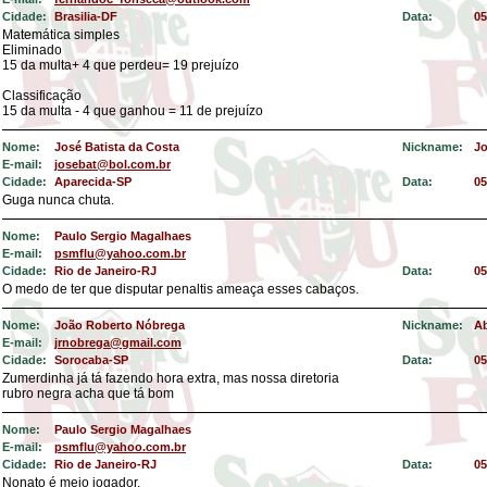
Cidade:
Brasilia-DF
Data:
05
Matemática simples
Eliminado
15 da multa+ 4 que perdeu= 19 prejuízo
Classificação
15 da multa - 4 que ganhou = 11 de prejuízo
Nome:
José Batista da Costa
Nickname:
Jo
E-mail:
josebat@bol.com.br
Cidade:
Aparecida-SP
Data:
05
Guga nunca chuta.
Nome:
Paulo Sergio Magalhaes
E-mail:
psmflu@yahoo.com.br
Cidade:
Rio de Janeiro-RJ
Data:
05
O medo de ter que disputar penaltis ameaça esses cabaços.
Nome:
João Roberto Nóbrega
Nickname:
A
E-mail:
jrnobrega@gmail.com
Cidade:
Sorocaba-SP
Data:
05
Zumerdinha já tá fazendo hora extra, mas nossa diretoria
rubro negra acha que tá bom
Nome:
Paulo Sergio Magalhaes
E-mail:
psmflu@yahoo.com.br
Cidade:
Rio de Janeiro-RJ
Data:
05
Nonato é meio jogador.