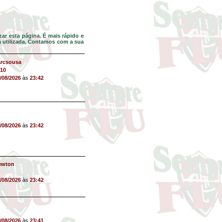
ar esta página. É mais rápido e
da utilizada. Contamos com a sua
arcsousa
10
/08/2026
às
23:42
/08/2026
às
23:42
ewton
/08/2026
às
23:42
/08/2026
às
23:41