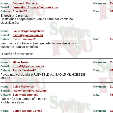
Nome:
Fernando Fonseca
Nickname:
F
E-mail:
fernandoc_fonseca@outlook.com
Cidade:
Brasilia-DF
Data:
05
Entrevista já pronta.
Desfalques atrapalharam, vamos trabalhar, confio na
classificação.
Nome:
Paulo Sergio Magalhaes
E-mail:
psmflu@yahoo.com.br
Cidade:
Rio de Janeiro-RJ
Data:
05
Isso que dá contratar sobra rejeitada do time dos outros
buscando "causar na mídia".
O pavão só pensa nisso.
Nome:
Mário Trotta
Nickname:
Tr
E-mail:
trotta55@yahoo.com.br
Cidade:
Rio de Janeiro-RJ
Data:
05
Pavão não vai demitir o RUIMBELDIA....SÃO 15 MILHÕES DE
MULTA
Nome:
Celso Malheiros
Nickname:
L
E-mail:
malheirosmg@gmail.com
Cidade:
Belo Horizonte-MG
Data:
05
Lucho não cria nada e não marca
Problema está aí
Nome:
Carlos Alberto Gomes
Nickname:
C