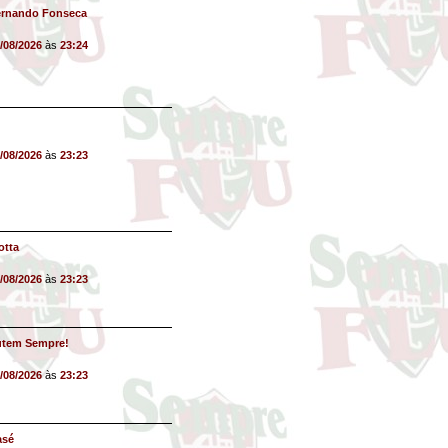
ernando Fonseca
/08/2026
às
23:24
/08/2026
às
23:23
otta
/08/2026
às
23:23
utem Sempre!
/08/2026
às
23:23
asé