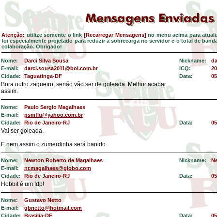
Atenção:
utilize somente o link
[Recarregar Mensagens]
no menu acima para atualiz
foi especialmente projetado para reduzir a sobrecarga no servidor e o total de ban
colaboração. Obrigado!
Nome:
Darci Silva Sousa
Nickname:
d
E-mail:
darci.sousa2011@bol.com.br
ICQ:
20
Cidade:
Taguatinga-DF
Data:
05
Bora outro zagueiro, senão vão ser de goleada. Melhor acabar
assim.
Nome:
Paulo Sergio Magalhaes
E-mail:
psmflu@yahoo.com.br
Cidade:
Rio de Janeiro-RJ
Data:
05
Vai ser goleada.
E nem assim o zumerdinha será banido.
Nome:
Newton Roberto de Magalhaes
Nickname:
N
E-mail:
nr.magalhaes@globo.com
Cidade:
Rio de Janeiro-RJ
Data:
05
Hobbit é um fdp!
Nome:
Gustavo Netto
E-mail:
gbnetto@hotmail.com
Cidade:
Brasilia-DF
Data:
05