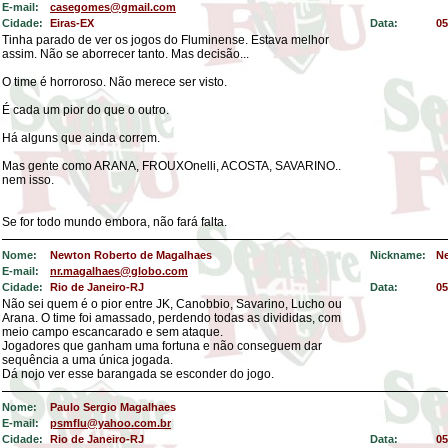
E-mail:
casegomes@gmail.com
Cidade:
Eiras-EX
Data:
05
Tinha parado de ver os jogos do Fluminense. Estava melhor
assim. Não se aborrecer tanto. Mas decisão...
O time é horroroso. Não merece ser visto.
É cada um pior do que o outro.
Há alguns que ainda correm.
Mas gente como ARANA, FROUXOnelli, ACOSTA, SAVARINO..
nem isso.
Se for todo mundo embora, não fará falta.
Nome:
Newton Roberto de Magalhaes
Nickname:
N
E-mail:
nr.magalhaes@globo.com
Cidade:
Rio de Janeiro-RJ
Data:
05
Não sei quem é o pior entre JK, Canobbio, Savarino, Lucho ou
Arana. O time foi amassado, perdendo todas as divididas, com
meio campo escancarado e sem ataque.
Jogadores que ganham uma fortuna e não conseguem dar
sequência a uma única jogada.
Dá nojo ver esse barangada se esconder do jogo.
Nome:
Paulo Sergio Magalhaes
E-mail:
psmflu@yahoo.com.br
Cidade:
Rio de Janeiro-RJ
Data:
05