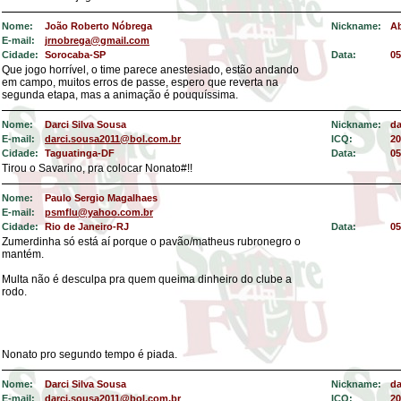
Nome:
João Roberto Nóbrega
Nickname:
A
E-mail:
jrnobrega@gmail.com
Cidade:
Sorocaba-SP
Data:
05
Que jogo horrível, o time parece anestesiado, estão andando
em campo, muitos erros de passe, espero que reverta na
segunda etapa, mas a animação é pouquíssima.
Nome:
Darci Silva Sousa
Nickname:
d
E-mail:
darci.sousa2011@bol.com.br
ICQ:
20
Cidade:
Taguatinga-DF
Data:
05
Tirou o Savarino, pra colocar Nonato#!!
Nome:
Paulo Sergio Magalhaes
E-mail:
psmflu@yahoo.com.br
Cidade:
Rio de Janeiro-RJ
Data:
05
Zumerdinha só está aí porque o pavão/matheus rubronegro o
mantém.
Multa não é desculpa pra quem queima dinheiro do clube a
rodo.
Nonato pro segundo tempo é piada.
Nome:
Darci Silva Sousa
Nickname:
d
E-mail:
darci.sousa2011@bol.com.br
ICQ:
20