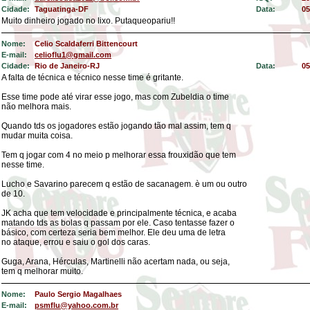
Cidade:
Taguatinga-DF
Data:
05
Muito dinheiro jogado no lixo. Putaqueopariu!!
Nome:
Celio Scaldaferri Bittencourt
E-mail:
celioflu1@gmail.com
Cidade:
Rio de Janeiro-RJ
Data:
05
A falta de técnica e técnico nesse time é gritante.
Esse time pode até virar esse jogo, mas com Zubeldia o time
não melhora mais.
Quando tds os jogadores estão jogando tão mal assim, tem q
mudar muita coisa.
Tem q jogar com 4 no meio p melhorar essa frouxidão que tem
nesse time.
Lucho e Savarino parecem q estão de sacanagem. è um ou outro
de 10.
JK acha que tem velocidade e principalmente técnica, e acaba
matando tds as bolas q passam por ele. Caso tentasse fazer o
básico, com certeza seria bem melhor. Ele deu uma de letra
no ataque, errou e saiu o gol dos caras.
Guga, Arana, Hérculas, Martinelli não acertam nada, ou seja,
tem q melhorar muito.
Nome:
Paulo Sergio Magalhaes
E-mail:
psmflu@yahoo.com.br