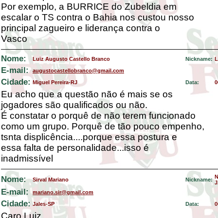
Por exemplo, a BURRICE do Zubeldia em
escalar o TS contra o Bahia nos custou nosso
principal zagueiro e liderança contra o
Vasco
Nome:
Luiz Augusto Castello Branco
Nickname:
L
E-mail:
augustocastellobranco@gmail.com
Cidade:
Miguel Pereira-RJ
Data:
0
Eu acho que a questão não é mais se os
jogadores são qualificados ou não.
É constatar o porquê de não terem funcionado
como um grupo. Porquê de tão pouco empenho,
tsnta displicência....porque essa postura e
essa falta de personalidade...isso é
inadmissível
Nome:
Sirval Mariano
Nickname:
J
E-mail:
mariano.sir@gmail.com
Cidade:
Jales-SP
Data:
0
Caro Luiz,