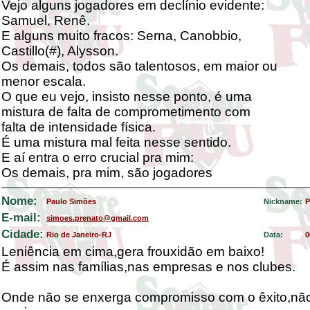
Vejo alguns jogadores em declínio evidente:
Samuel, Renê.
E alguns muito fracos: Serna, Canobbio,
Castillo(#), Alysson.
Os demais, todos são talentosos, em maior ou
menor escala.
O que eu vejo, insisto nesse ponto, é uma
mistura de falta de comprometimento com
falta de intensidade física.
É uma mistura mal feita nesse sentido.
E aí entra o erro crucial pra mim:
Os demais, pra mim, são jogadores
Nome:
Paulo Simões
Nickname:
P
E-mail:
simoes.prenato@gmail.com
Cidade:
Rio de Janeiro-RJ
Data:
0
Leniência em cima,gera frouxidão em baixo!
É assim nas famílias,nas empresas e nos clubes.
Onde não se enxerga compromisso com o êxito,não