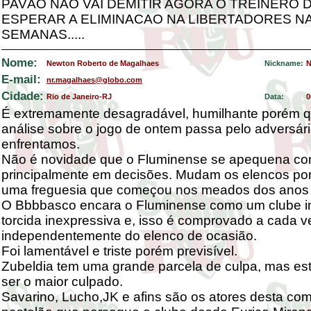
PAVÃO NÃO VAI DEMITIR AGORA O TREINERO DE
ESPERAR A ELIMINACAO NA LIBERTADORES N
SEMANAS.....
Nome:
Newton Roberto de Magalhaes
Nickname:
N
E-mail:
nr.magalhaes@globo.com
Cidade:
Rio de Janeiro-RJ
Data:
0
É extremamente desagradável, humilhante porém q
análise sobre o jogo de ontem passa pelo adversár
enfrentamos.
Não é novidade que o Fluminense se apequena con
principalmente em decisões. Mudam os elencos po
uma freguesia que começou nos meados dos anos 
O Bbbbasco encara o Fluminense como um clube in
torcida inexpressiva e, isso é comprovado a cada 
independentemente do elenco de ocasião.
Foi lamentável e triste porém previsível.
Zubeldia tem uma grande parcela de culpa, mas es
ser o maior culpado.
Savarino, Lucho,JK e afins são os atores desta co