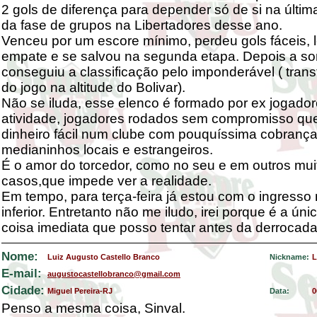
2 gols de diferença para depender só de si na últi
da fase de grupos na Libertadores desse ano.
Venceu por um escore mínimo, perdeu gols fáceis, 
empate e se salvou na segunda etapa. Depois a sort
conseguiu a classificação pelo imponderável ( trans
do jogo na altitude do Bolivar).
Não se iluda, esse elenco é formado por ex jogado
atividade, jogadores rodados sem compromisso qu
dinheiro fácil num clube com pouquíssima cobrança
medianinhos locais e estrangeiros.
É o amor do torcedor, como no seu e em outros mui
casos,que impede ver a realidade.
Em tempo, para terça-feira já estou com o ingresso 
inferior. Entretanto não me iludo, irei porque é a úni
coisa imediata que posso tentar antes da derrocada 
Nome:
Luiz Augusto Castello Branco
Nickname:
L
E-mail:
augustocastellobranco@gmail.com
Cidade:
Miguel Pereira-RJ
Data:
0
Penso a mesma coisa, Sinval.