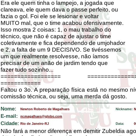
Era ele quem tinha o lampejo, a jogada que
clareava, ele quem dava o passe perfeito, ou
fazia o gol. Foi ele se lesionar e voltar
MUITO mal, que o time acabou ofensivamente.
Isso mostra 2 coisas: 1, o mau trabalho do
técnico, que não é capaz de ajustar o time
coletivamente e fica dependendo de umjohador
e 2, a falta de um 9 DECISIVO. Se tivéssemos
um que realmente resolvesse, não íamos
precisar de um anão de jardim tendo que
fazer tudo sozinho...
================== ================
============
Faltou o 3o. A preparação física está no mesmo nív
comissão técnica, ou seja, uma merda dá gosto.
Nome:
Newton Roberto de Magalhaes
Nickname:
N
E-mail:
nr.magalhaes@globo.com
Cidade:
Rio de Janeiro-RJ
Data:
0
Não fará a menor diferença em demitir Zubeldia ag