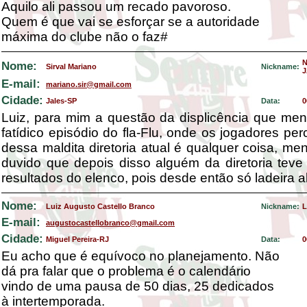
Aquilo ali passou um recado pavoroso.
Quem é que vai se esforçar se a autoridade
máxima do clube não o faz#
Nome:
Sirval Mariano
Nickname:
J
E-mail:
mariano.sir@gmail.com
Cidade:
Jales-SP
Data:
0
Luiz, para mim a questão da displicência que me
fatídico episódio do fla-Flu, onde os jogadores p
dessa maldita diretoria atual é qualquer coisa, meno
duvido que depois disso alguém da diretoria tev
resultados do elenco, pois desde então só ladeira a
Nome:
Luiz Augusto Castello Branco
Nickname:
L
E-mail:
augustocastellobranco@gmail.com
Cidade:
Miguel Pereira-RJ
Data:
0
Eu acho que é equívoco no planejamento. Não
dá pra falar que o problema é o calendário
vindo de uma pausa de 50 dias, 25 dedicados
à intertemporada.