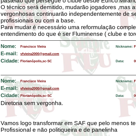
pastelão que persegue o clube desde Eurico Miran
O técnico será demitido, mudarão jogadores ,mas a
vergonhosas continuarão independentemente de s
profissionais ou com a base.
Para mudar é necessário uma reformulação comple
entendimento do que é ser Fluminense ( clube e tor
Nome:
Francisco Vieira
Nickname:
F
E-mail:
vfvieira2000@gmail.com
Cidade:
Florianópolis,sc-SC
Data:
0
Nome:
Francisco Vieira
Nickname:
F
E-mail:
vfvieira2000@gmail.com
Cidade:
Florianópolis,sc-SC
Data:
0
Diretoria sem vergonha.
Vamos logo transformar em SAF que pelo menos te
Profissional e não politiqueira e de panelinha