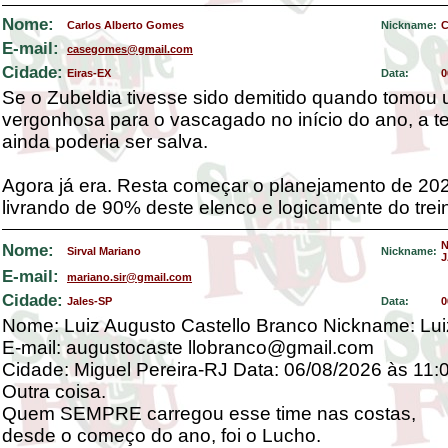
Nome:
Carlos Alberto Gomes
Nickname:
C
E-mail:
casegomes@gmail.com
Cidade:
Eiras-EX
Data:
0
Se o Zubeldia tivesse sido demitido quando tomou 
vergonhosa para o vascagado no início do ano, a 
ainda poderia ser salva.
Agora já era. Resta começar o planejamento de 20
livrando de 90% deste elenco e logicamente do trei
Nome:
Sirval Mariano
Nickname:
J
E-mail:
mariano.sir@gmail.com
Cidade:
Jales-SP
Data:
0
Nome: Luiz Augusto Castello Branco Nickname: Luiz
E-mail: augustocaste llobranco@gmail.com
Cidade: Miguel Pereira-RJ Data: 06/08/2026 às 11:
Outra coisa.
Quem SEMPRE carregou esse time nas costas,
desde o começo do ano, foi o Lucho.