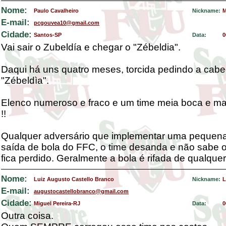
Nome:
Paulo Cavalheiro
Nickname:
M
E-mail:
pcgouvea10@gmail.com
Cidade:
Santos-SP
Data:
0
Vai sair o Zubeldía e chegar o "Zébeldia".
Daqui há uns quatro meses, torcida pedindo a cab
"Zébeldìa".
Elenco numeroso e fraco e um time meia boca e ma
!!
Qualquer adversário que implementar uma pequen
saída de bola do FFC, o time desanda e não sabe o
fica perdido. Geralmente a bola é rifada de qualquer
Nome:
Luiz Augusto Castello Branco
Nickname:
L
E-mail:
augustocastellobranco@gmail.com
Cidade:
Miguel Pereira-RJ
Data:
0
Outra coisa.