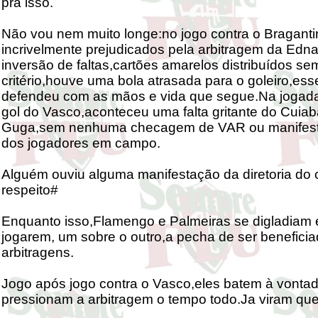
pra isso.
Não vou nem muito longe:no jogo contra o Bragant
incrivelmente prejudicados pela arbitragem da Edn
inversão de faltas,cartões amarelos distribuídos se
critério,houve uma bola atrasada para o goleiro,ess
defendeu com as mãos e vida que segue.Na jogada
gol do Vasco,aconteceu uma falta gritante do Cuia
Guga,sem nenhuma checagem de VAR ou manifest
dos jogadores em campo.
Alguém ouviu alguma manifestação da diretoria do 
respeito#
Enquanto isso,Flamengo e Palmeiras se digladiam
jogarem, um sobre o outro,a pecha de ser beneficia
arbitragens.
Jogo após jogo contra o Vasco,eles batem à vonta
pressionam a arbitragem o tempo todo.Ja viram que