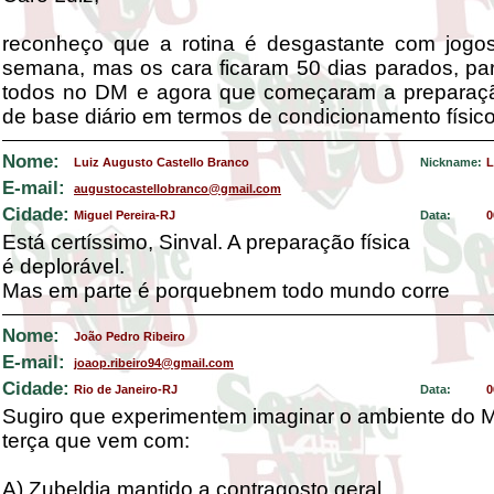
reconheço que a rotina é desgastante com jogo
semana, mas os cara ficaram 50 dias parados, p
todos no DM e agora que começaram a preparação 
de base diário em termos de condicionamento físico
Nome:
Luiz Augusto Castello Branco
Nickname:
L
E-mail:
augustocastellobranco@gmail.com
Cidade:
Miguel Pereira-RJ
Data:
0
Está certíssimo, Sinval. A preparação física
é deplorável.
Mas em parte é porquebnem todo mundo corre
Nome:
João Pedro Ribeiro
E-mail:
joaop.ribeiro94@gmail.com
Cidade:
Rio de Janeiro-RJ
Data:
0
Sugiro que experimentem imaginar o ambiente do 
terça que vem com:
A) Zubeldia mantido a contragosto geral