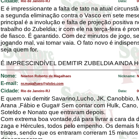
Cidade:
Rio de Janeiro-RJ
Data:
0
E é impressionante a falta de tato na atual circunstâ
a segunda eliminação contra o Vasco em sete mes
principal é a involução e falta de projeção positiva n
trabalho do Zubeldia; ir com ele na terça-feira é pr
de fiasco. É garantido. Com dez minutos de jogo, se
jogando mal, vai tomar vaia. O fato novo é indispens
seja quem for.
É IMPRESCINDÍVEL DEMITIR ZUBELDIA AINDA H
Nome:
Newton Roberto de Magalhaes
Nickname:
N
E-mail:
nr.magalhaes@globo.com
Cidade:
Rio de Janeiro-RJ
Data:
0
E quem vai demitir Savarino,Lucho, JK, Canobbio, Ma
Arana ,Fábio e Guga# Sem contar com Hulk, Cano,
Soteldo e Nonato que entraram depois.
Com extrema boa vontade,dá para livrar a cara da 
zaga e Hércules, todos pelo empenho. Os demais 
tristes, sendo que os entraram correram 15 minutos