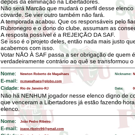
depois da eliminação na Libertadores.
Não será Marcão que mudará o perfil desse elenc
covarde. Se vier outro também não fará.
A temporada acabou. Que os responsáveis pelo fia
Rubronegro e o dono do clube, assumam as conseq
A resposta possível é a REJEIÇÃO DA SAF.
Se isso é o projeto deles, então nada mais justo qu
acabemos com isso.
Votar NÃO À SAF passa a ser obrigação de quem 
verdadeiramente contrário ao quê se transformou o
Nome:
Newton Roberto de Magalhaes
Nickname:
N
E-mail:
nr.magalhaes@globo.com
Cidade:
Rio de Janeiro-RJ
Data:
0
Não há NENHUM jogador nesse elenco digno de con
que venceram a Libertadores já estão fazendo hora
elenco.
Nome:
João Pedro Ribeiro
E-mail:
joaop.ribeiro94@gmail.com