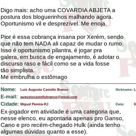
Digo mais: acho uma COVARDIA ABJETA a
postura dos bloguerinhos malhando agora.
Oportunismo vil e desprezível. Me enoja.
Pior é essa cobrança insana por Xerém, sendo
que não tem NADA ali capaz de mudar o rumo.
Isso é oportunismo pilantra, é jogar pra
galera, em busca de engajamento, é adotar o
discurso raso e fácil como se a vida fosse
tão simplista.
Me embrulha o estômago
Nome:
Luiz Augusto Castello Branco
Nickname:
L
E-mail:
augustocastellobranco@gmail.com
Cidade:
Miguel Pereira-RJ
Data:
0
Ex-jogador em atividade é uma categoria que,
nesse elenco, eu apontaria apenas pro Ganso,
Cano e pro recém-chegado Hulk (ainda tenho
algumas dúvidas quanto a esse).