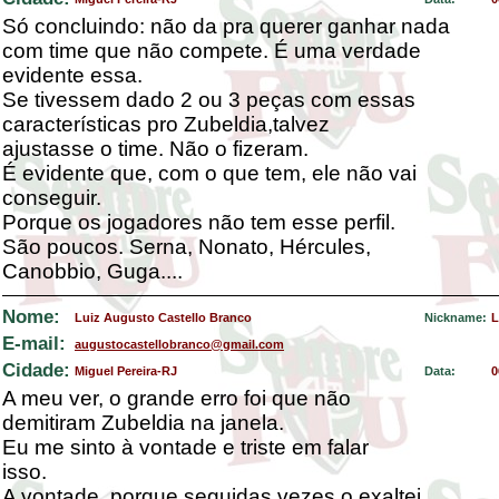
Só concluindo: não da pra querer ganhar nada
com time que não compete. É uma verdade
evidente essa.
Se tivessem dado 2 ou 3 peças com essas
características pro Zubeldia,talvez
ajustasse o time. Não o fizeram.
É evidente que, com o que tem, ele não vai
conseguir.
Porque os jogadores não tem esse perfil.
São poucos. Serna, Nonato, Hércules,
Canobbio, Guga....
Nome:
Luiz Augusto Castello Branco
Nickname:
L
E-mail:
augustocastellobranco@gmail.com
Cidade:
Miguel Pereira-RJ
Data:
0
A meu ver, o grande erro foi que não
demitiram Zubeldia na janela.
Eu me sinto à vontade e triste em falar
isso.
A vontade, porque seguidas vezes o exaltei