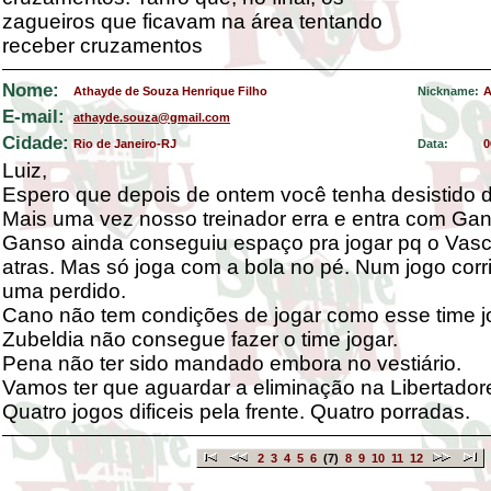
zagueiros que ficavam na área tentando
receber cruzamentos
Nome:
Athayde de Souza Henrique Filho
Nickname:
A
E-mail:
athayde.souza@gmail.com
Cidade:
Rio de Janeiro-RJ
Data:
0
Luiz,
Espero que depois de ontem você tenha desistido 
Mais uma vez nosso treinador erra e entra com Ga
Ganso ainda conseguiu espaço pra jogar pq o Vasc
atras. Mas só joga com a bola no pé. Num jogo corr
uma perdido.
Cano não tem condições de jogar como esse time j
Zubeldia não consegue fazer o time jogar.
Pena não ter sido mandado embora no vestiário.
Vamos ter que aguardar a eliminação na Libertador
Quatro jogos dificeis pela frente. Quatro porradas.
2
3
4
5
6
(7)
8
9
10
11
12