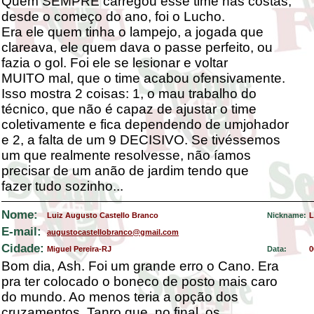
Quem SEMPRE carregou esse time nas costas,
desde o começo do ano, foi o Lucho.
Era ele quem tinha o lampejo, a jogada que
clareava, ele quem dava o passe perfeito, ou
fazia o gol. Foi ele se lesionar e voltar
MUITO mal, que o time acabou ofensivamente.
Isso mostra 2 coisas: 1, o mau trabalho do
técnico, que não é capaz de ajustar o time
coletivamente e fica dependendo de umjohador
e 2, a falta de um 9 DECISIVO. Se tivéssemos
um que realmente resolvesse, não íamos
precisar de um anão de jardim tendo que
fazer tudo sozinho...
Nome:
Luiz Augusto Castello Branco
Nickname:
L
E-mail:
augustocastellobranco@gmail.com
Cidade:
Miguel Pereira-RJ
Data:
0
Bom dia, Ash. Foi um grande erro o Cano. Era
pra ter colocado o boneco de posto mais caro
do mundo. Ao menos teria a opção dos
cruzamentos. Tanro que, no final, os