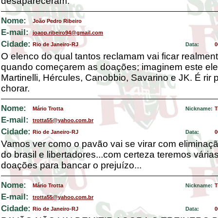
desapareceram.
Nome:
João Pedro Ribeiro
E-mail:
joaop.ribeiro94@gmail.com
Cidade:
Rio de Janeiro-RJ
Data:
0
O elenco do qual tantos reclamam vai ficar realmen
quando começarem as doações; imaginem este el
Martinelli, Hércules, Canobbio, Savarino e JK. É rir 
chorar.
Nome:
Mário Trotta
Nickname:
T
E-mail:
trotta55@yahoo.com.br
Cidade:
Rio de Janeiro-RJ
Data:
0
Vamos ver como o pavão vai se virar com eliminaç
do brasil e libertadores...com certeza teremos vária
doações para bancar o prejuízo...
Nome:
Mário Trotta
Nickname:
T
E-mail:
trotta55@yahoo.com.br
Cidade:
Rio de Janeiro-RJ
Data:
0