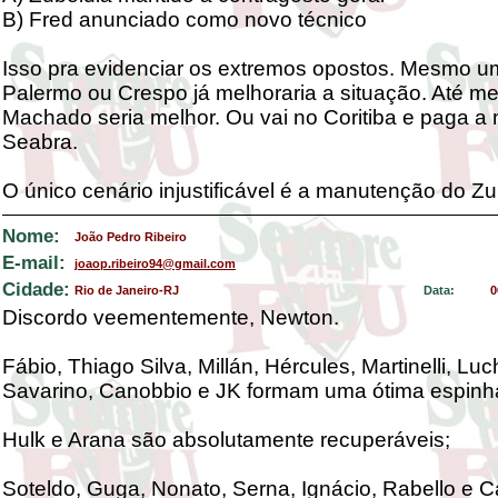
B) Fred anunciado como novo técnico
Isso pra evidenciar os extremos opostos. Mesmo u
Palermo ou Crespo já melhoraria a situação. Até 
Machado seria melhor. Ou vai no Coritiba e paga a 
Seabra.
O único cenário injustificável é a manutenção do Zu
Nome:
João Pedro Ribeiro
E-mail:
joaop.ribeiro94@gmail.com
Cidade:
Rio de Janeiro-RJ
Data:
0
Discordo veementemente, Newton.
Fábio, Thiago Silva, Millán, Hércules, Martinelli, Luc
Savarino, Canobbio e JK formam uma ótima espinha
Hulk e Arana são absolutamente recuperáveis;
Soteldo, Guga, Nonato, Serna, Ignácio, Rabello e Ca