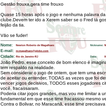
Gestão frouxa,gera time frouxo
Quase 15 horas após o jogo e nenhuma palavra da d
clube.Devem ter ido a Xerem saber se o Fred tá go
feijão da tia.
Vão se fuder!
Nome:
Newton Roberto de Magalhaes
Nickname:
N
E-mail:
nr.magalhaes@globo.com
Cidade:
Rio de Janeiro-RJ
Data:
0
João Pedro, esse conceito de bom elenco é imaginá
tem respaldo na realidade.
Sem considerar o jogo de ontem, que tem uma escrita
de aceitar ou entender, TODAS as vezes que foi de
vencer jogos decisivos, TODOS esses jogadores ci
você, fracassaram.
Poderia citar jogos grandes, mas vou me limitar a u
fundamental em que esse time fracassou mesmo v
Contra o Bolivar, no Maracanã, esse time precisava