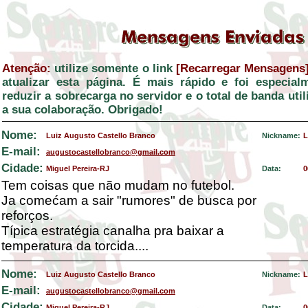
Atenção:
utilize somente o link
[Recarregar Mensagens
atualizar esta página. É mais rápido e foi especial
reduzir a sobrecarga no servidor e o total de banda ut
a sua colaboração. Obrigado!
Nome:
Luiz Augusto Castello Branco
Nickname:
L
E-mail:
augustocastellobranco@gmail.com
Cidade:
Miguel Pereira-RJ
Data:
0
Tem coisas que não mudam no futebol.
Ja comećam a sair "rumores" de busca por
reforços.
Típica estratégia canalha pra baixar a
temperatura da torcida....
Nome:
Luiz Augusto Castello Branco
Nickname:
L
E-mail:
augustocastellobranco@gmail.com
Cidade:
Miguel Pereira-RJ
Data:
0