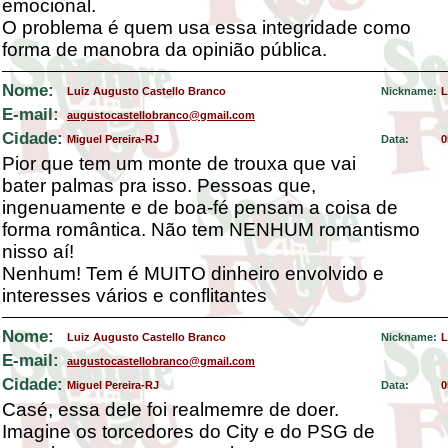
emocional.
O problema é quem usa essa integridade como
forma de manobra da opinião pública.
Nome:
Luiz Augusto Castello Branco
Nickname:
L
E-mail:
augustocastellobranco@gmail.com
Cidade:
Miguel Pereira-RJ
Data:
0
Pior que tem um monte de trouxa que vai
bater palmas pra isso. Pessoas que,
ingenuamente e de boa-fé pensam a coisa de
forma romântica. Não tem NENHUM romantismo
nisso aí!
Nenhum! Tem é MUITO dinheiro envolvido e
interesses vários e conflitantes
Nome:
Luiz Augusto Castello Branco
Nickname:
L
E-mail:
augustocastellobranco@gmail.com
Cidade:
Miguel Pereira-RJ
Data:
0
Casé, essa dele foi realmemre de doer.
Imagine os torcedores do City e do PSG de