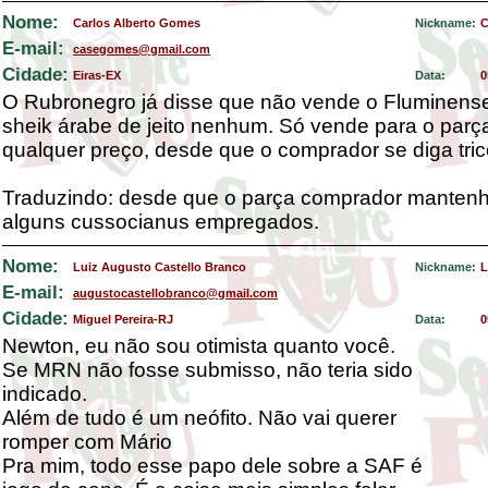
Nome:
Carlos Alberto Gomes
Nickname:
C
E-mail:
casegomes@gmail.com
Cidade:
Eiras-EX
Data:
0
O Rubronegro já disse que não vende o Fluminens
sheik árabe de jeito nenhum. Só vende para o parç
qualquer preço, desde que o comprador se diga trico
Traduzindo: desde que o parça comprador mantenh
alguns cussocianus empregados.
Nome:
Luiz Augusto Castello Branco
Nickname:
L
E-mail:
augustocastellobranco@gmail.com
Cidade:
Miguel Pereira-RJ
Data:
0
Newton, eu não sou otimista quanto você.
Se MRN não fosse submisso, não teria sido
indicado.
Além de tudo é um neófito. Não vai querer
romper com Mário
Pra mim, todo esse papo dele sobre a SAF é