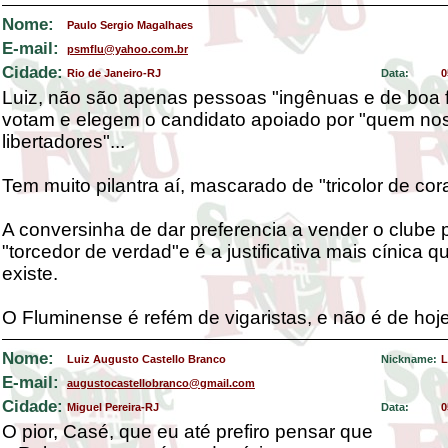
Nome:
Paulo Sergio Magalhaes
E-mail:
psmflu@yahoo.com.br
Cidade:
Rio de Janeiro-RJ
Data:
0
Luiz, não são apenas pessoas "ingênuas e de boa 
votam e elegem o candidato apoiado por "quem no
libertadores"...
Tem muito pilantra aí, mascarado de "tricolor de cor
A conversinha de dar preferencia a vender o clube 
"torcedor de verdad"e é a justificativa mais cínica q
existe.
O Fluminense é refém de vigaristas, e não é de hoje
Nome:
Luiz Augusto Castello Branco
Nickname:
L
E-mail:
augustocastellobranco@gmail.com
Cidade:
Miguel Pereira-RJ
Data:
0
O pior, Casé, que eu até prefiro pensar que