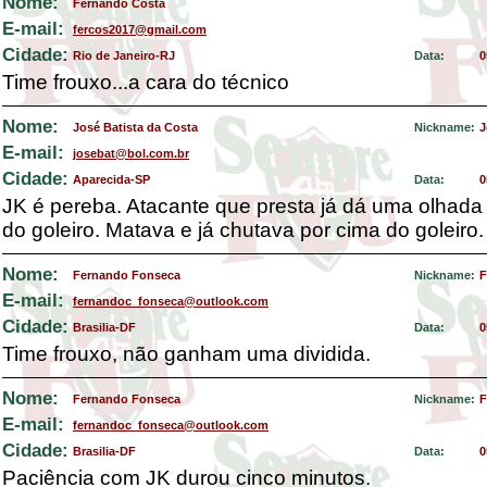
Nome:
Fernando Costa
E-mail:
fercos2017@gmail.com
Cidade:
Rio de Janeiro-RJ
Data:
0
Time frouxo...a cara do técnico
Nome:
José Batista da Costa
Nickname:
J
E-mail:
josebat@bol.com.br
Cidade:
Aparecida-SP
Data:
0
JK é pereba. Atacante que presta já dá uma olhada
do goleiro. Matava e já chutava por cima do goleiro.
Nome:
Fernando Fonseca
Nickname:
F
E-mail:
fernandoc_fonseca@outlook.com
Cidade:
Brasilia-DF
Data:
0
Time frouxo, não ganham uma dividida.
Nome:
Fernando Fonseca
Nickname:
F
E-mail:
fernandoc_fonseca@outlook.com
Cidade:
Brasilia-DF
Data:
0
Paciência com JK durou cinco minutos.