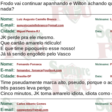
Frodo vai continuar apanhando e Wilton achando q
nada?
Nome:
Luiz Augusto Castello Branco
Nickname:
L
E-mail:
augustocastellobranco@gmail.com
Cidade:
Miguel Pereira-RJ
Data:
0
JK perde pra ele mesmo.
Que cartão amarelo ridículo!
E que time pipoqueiro esse nosso!
Já tá sendo engolido pelo Vasco
Nome:
Fernando Fonseca
Nickname:
F
E-mail:
fernandoc_fonseca@outlook.com
Cidade:
Brasilia-DF
Data:
0
Time pseudamente marca alto, pseudo, porque o a
três passes leva perigo.
Cinco minutos, JK toma amarelo idiota, idiota como 
Nome:
Carlos Alberto Gomes
Nickname:
C
E-mail:
casegomes@gmail.com