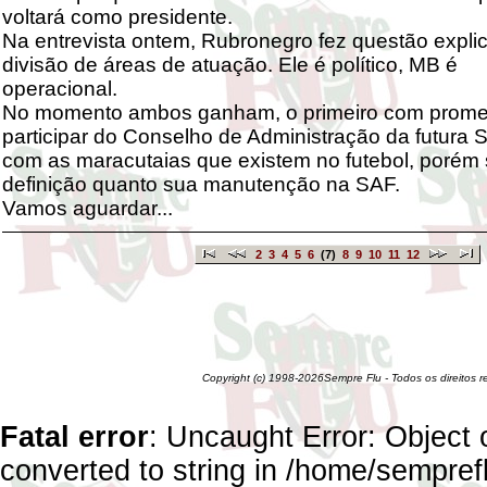
voltará como presidente.
Na entrevista ontem, Rubronegro fez questão explic
divisão de áreas de atuação. Ele é político, MB é
operacional.
No momento ambos ganham, o primeiro com prom
participar do Conselho de Administração da futura
com as maracutaias que existem no futebol, porém
definição quanto sua manutenção na SAF.
Vamos aguardar...
2
3
4
5
6
(7)
8
9
10
11
12
Copyright (c) 1998-2026Sempre Flu - Todos os direitos 
Fatal error
: Uncaught Error: Object 
converted to string in /home/sempref