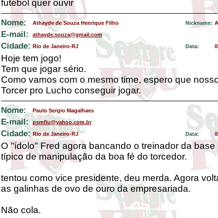
futebol quer ouvir
Nome:
Athayde de Souza Henrique Filho
Nickname:
A
E-mail:
athayde.souza@gmail.com
Cidade:
Rio de Janeiro-RJ
Data:
0
Hoje tem jogo!
Tem que jogar sério.
Como vamos com o mesmo time, espero que nosso 
Torcer pro Lucho conseguir jogar.
Nome:
Paulo Sergio Magalhaes
E-mail:
psmflu@yahoo.com.br
Cidade:
Rio de Janeiro-RJ
Data:
0
O "ídolo" Fred agora bancando o treinador da bas
típico de manipulação da boa fé do torcedor.
tentou como vice presidente, deu merda. Agora vol
as galinhas de ovo de ouro da empresariada.
Não cola.