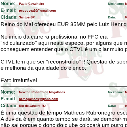
Nome:
Paulo Cavalheiro
Nickname:
M
E-mail:
pcgouvea10@gmail.com
Cidade:
Santos-SP
Data:
0
Reino do Mal ofereceu EUR 35MM pelo Luiz Henriq
No início da carreira profissional no FFC era
"ridicularizado" aqui neste espeço, por alguns que 
conseguem entender que o CTVL é um pilar muito po
CTVL tem que ser "reconstruído" !! Questão de sob
e melhoria da qualidade do elenco.
Fato irrefutável.
Nome:
Newton Roberto de Magalhaes
Nickname:
N
E-mail:
nr.magalhaes@globo.com
Cidade:
Rio de Janeiro-RJ
Data:
0
É uma questão de tempo Matheus Rubronegro esc
A dúvida é em quanto tempo se dará, se demorar m
não sai porque o dono do clube colocará um outro 