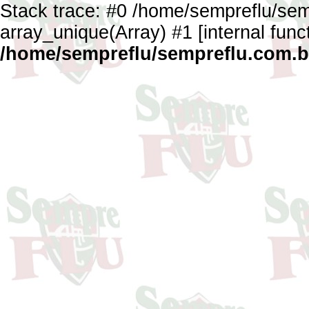
Stack trace: #0 /home/sempreflu/semp
array_unique(Array) #1 [internal func
/home/sempreflu/sempreflu.com.br