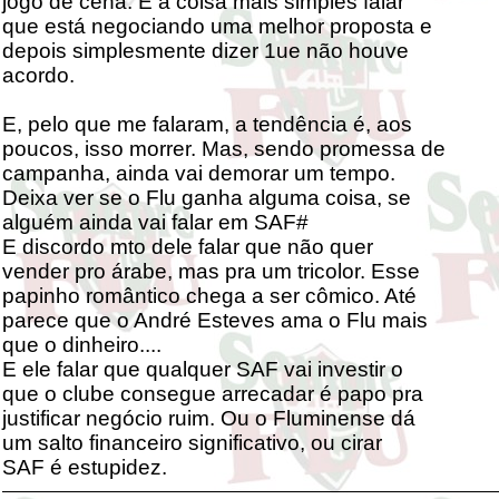
jogo de cena. É a coisa mais simples falar
que está negociando uma melhor proposta e
depois simplesmente dizer 1ue não houve
acordo.
E, pelo que me falaram, a tendência é, aos
poucos, isso morrer. Mas, sendo promessa de
campanha, ainda vai demorar um tempo.
Deixa ver se o Flu ganha alguma coisa, se
alguém ainda vai falar em SAF#
E discordo mto dele falar que não quer
vender pro árabe, mas pra um tricolor. Esse
papinho romântico chega a ser cômico. Até
parece que o André Esteves ama o Flu mais
que o dinheiro....
E ele falar que qualquer SAF vai investir o
que o clube consegue arrecadar é papo pra
justificar negócio ruim. Ou o Fluminense dá
um salto financeiro significativo, ou cirar
SAF é estupidez.