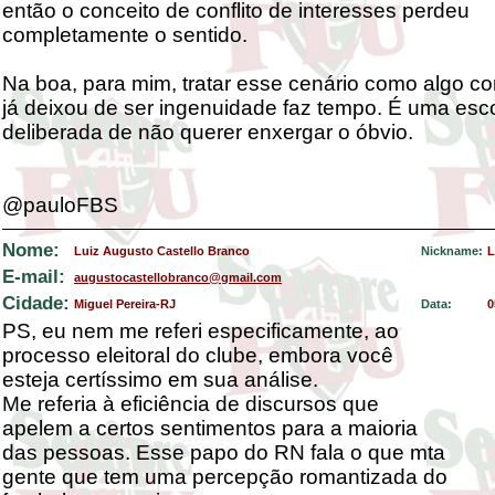
então o conceito de conflito de interesses perdeu
completamente o sentido.
Na boa, para mim, tratar esse cenário como algo cor
já deixou de ser ingenuidade faz tempo. É uma esc
deliberada de não querer enxergar o óbvio.
@pauloFBS
Nome:
Luiz Augusto Castello Branco
Nickname:
L
E-mail:
augustocastellobranco@gmail.com
Cidade:
Miguel Pereira-RJ
Data:
0
PS, eu nem me referi especificamente, ao
processo eleitoral do clube, embora você
esteja certíssimo em sua análise.
Me referia à eficiência de discursos que
apelem a certos sentimentos para a maioria
das pessoas. Esse papo do RN fala o que mta
gente que tem uma percepção romantizada do