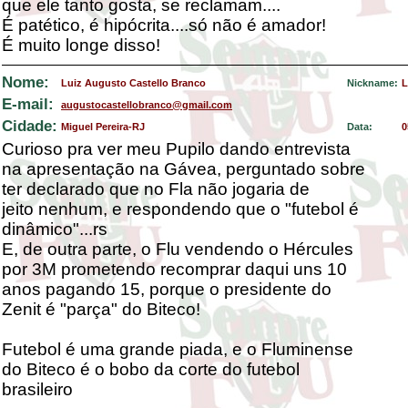
que ele tanto gosta, se reclamam....
É patético, é hipócrita....só não é amador!
É muito longe disso!
Nome:
Luiz Augusto Castello Branco
Nickname:
L
E-mail:
augustocastellobranco@gmail.com
Cidade:
Miguel Pereira-RJ
Data:
0
Curioso pra ver meu Pupilo dando entrevista
na apresentação na Gávea, perguntado sobre
ter declarado que no Fla não jogaria de
jeito nenhum, e respondendo que o "futebol é
dinâmico"...rs
E, de outra parte, o Flu vendendo o Hércules
por 3M prometendo recomprar daqui uns 10
anos pagando 15, porque o presidente do
Zenit é "parça" do Biteco!
Futebol é uma grande piada, e o Fluminense
do Biteco é o bobo da corte do futebol
brasileiro