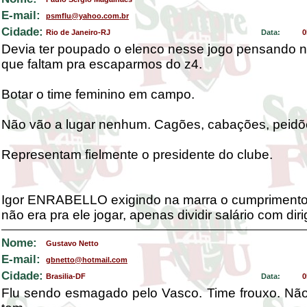
E-mail:
psmflu@yahoo.com.br
Cidade:
Rio de Janeiro-RJ
Data:
0
Devia ter poupado o elenco nesse jogo pensando 
que faltam pra escaparmos do z4.
Botar o time feminino em campo.
Não vão a lugar nenhum. Cagões, cabações, peidõ
Representam fielmente o presidente do clube.
Igor ENRABELLO exigindo na marra o cumprimento 
não era pra ele jogar, apenas dividir salário com diri
Nome:
Gustavo Netto
E-mail:
gbnetto@hotmail.com
Cidade:
Brasilia-DF
Data:
0
Flu sendo esmagado pelo Vasco. Time frouxo. Não