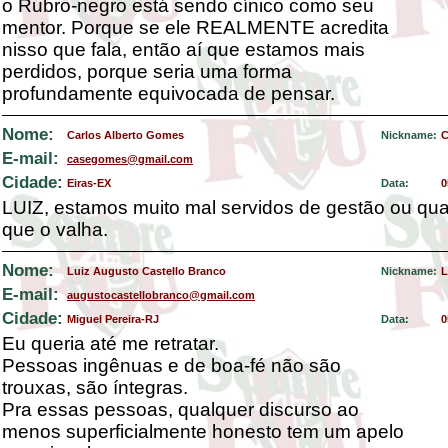
o Rubro-negro está sendo cínico como seu
mentor. Porque se ele REALMENTE acredita
nisso que fala, então aí que estamos mais
perdidos, porque seria uma forma
profundamente equivocada de pensar.
Nome:
Carlos Alberto Gomes
Nickname:
C
E-mail:
casegomes@gmail.com
Cidade:
Eiras-EX
Data:
0
LUIZ, estamos muito mal servidos de gestão ou qua
que o valha.
Nome:
Luiz Augusto Castello Branco
Nickname:
L
E-mail:
augustocastellobranco@gmail.com
Cidade:
Miguel Pereira-RJ
Data:
0
Eu queria até me retratar.
Pessoas ingênuas e de boa-fé não são
trouxas, são íntegras.
Pra essas pessoas, qualquer discurso ao
menos superficialmente honesto tem um apelo