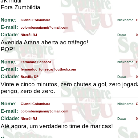
JK inútil
Fora Zumbildia
Nome:
Gianni Colombara
Nickname:
C
E-mail:
colombaragianni@gmail.com
Cidade:
Niterói-RJ
Data:
0
Avenida Arana aberta ao tráfego!
PQP!
Nome:
Fernando Fonseca
Nickname:
F
E-mail:
fernandoc_fonseca@outlook.com
Cidade:
Brasilia-DF
Data:
0
Vinte e cinco minutos, zero chutes a gol, zero joga
perigo, zero de zero.
Nome:
Gianni Colombara
Nickname:
C
E-mail:
colombaragianni@gmail.com
Cidade:
Niterói-RJ
Data:
0
Até agora, um verdadeiro time de maricas!