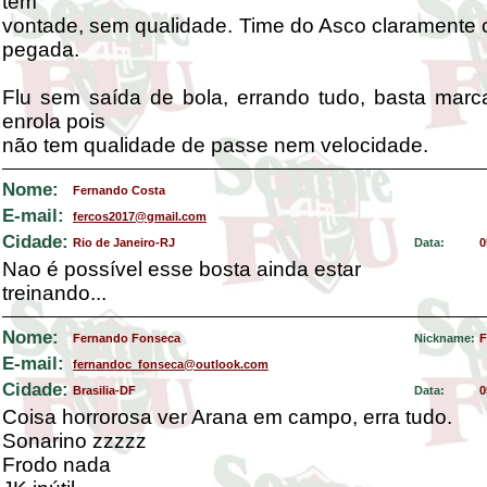
tem
vontade, sem qualidade. Time do Asco claramente
pegada.
Flu sem saída de bola, errando tudo, basta marc
enrola pois
não tem qualidade de passe nem velocidade.
Nome:
Fernando Costa
E-mail:
fercos2017@gmail.com
Cidade:
Rio de Janeiro-RJ
Data:
0
Nao é possível esse bosta ainda estar
treinando...
Nome:
Fernando Fonseca
Nickname:
F
E-mail:
fernandoc_fonseca@outlook.com
Cidade:
Brasilia-DF
Data:
0
Coisa horrorosa ver Arana em campo, erra tudo.
Sonarino zzzzz
Frodo nada