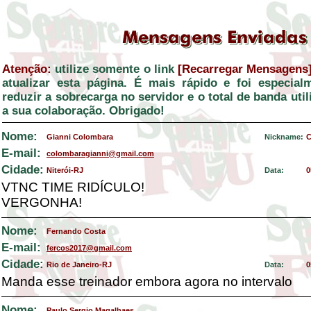
Atenção:
utilize somente o link
[Recarregar Mensagens
atualizar esta página. É mais rápido e foi especial
reduzir a sobrecarga no servidor e o total de banda ut
a sua colaboração. Obrigado!
Nome:
Gianni Colombara
Nickname:
C
E-mail:
colombaragianni@gmail.com
Cidade:
Niterói-RJ
Data:
0
VTNC TIME RIDÍCULO!
VERGONHA!
Nome:
Fernando Costa
E-mail:
fercos2017@gmail.com
Cidade:
Rio de Janeiro-RJ
Data:
0
Manda esse treinador embora agora no intervalo
Nome:
Paulo Sergio Magalhaes