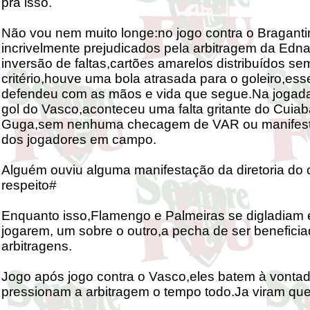
pra isso.
Não vou nem muito longe:no jogo contra o Bragant
incrivelmente prejudicados pela arbitragem da Edn
inversão de faltas,cartões amarelos distribuídos se
critério,houve uma bola atrasada para o goleiro,ess
defendeu com as mãos e vida que segue.Na jogada
gol do Vasco,aconteceu uma falta gritante do Cuia
Guga,sem nenhuma checagem de VAR ou manifest
dos jogadores em campo.
Alguém ouviu alguma manifestação da diretoria do 
respeito#
Enquanto isso,Flamengo e Palmeiras se digladiam
jogarem, um sobre o outro,a pecha de ser beneficia
arbitragens.
Jogo após jogo contra o Vasco,eles batem à vonta
pressionam a arbitragem o tempo todo.Ja viram que