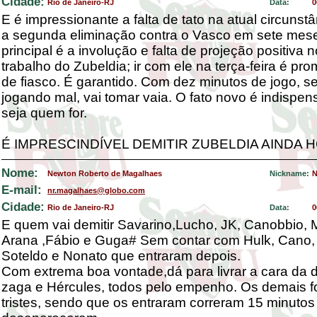
Cidade:
Rio de Janeiro-RJ
Data:
0
E é impressionante a falta de tato na atual circunstâ
a segunda eliminação contra o Vasco em sete mes
principal é a involução e falta de projeção positiva n
trabalho do Zubeldia; ir com ele na terça-feira é pr
de fiasco. É garantido. Com dez minutos de jogo, se
jogando mal, vai tomar vaia. O fato novo é indispens
seja quem for.
É IMPRESCINDÍVEL DEMITIR ZUBELDIA AINDA H
Nome:
Newton Roberto de Magalhaes
Nickname:
N
E-mail:
nr.magalhaes@globo.com
Cidade:
Rio de Janeiro-RJ
Data:
0
E quem vai demitir Savarino,Lucho, JK, Canobbio, Ma
Arana ,Fábio e Guga# Sem contar com Hulk, Cano,
Soteldo e Nonato que entraram depois.
Com extrema boa vontade,dá para livrar a cara da 
zaga e Hércules, todos pelo empenho. Os demais 
tristes, sendo que os entraram correram 15 minutos