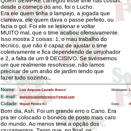
Quem SEMPRE carregou esse time nas costas,
desde o começo do ano, foi o Lucho.
Era ele quem tinha o lampejo, a jogada que
clareava, ele quem dava o passe perfeito, ou
fazia o gol. Foi ele se lesionar e voltar
MUITO mal, que o time acabou ofensivamente.
Isso mostra 2 coisas: 1, o mau trabalho do
técnico, que não é capaz de ajustar o time
coletivamente e fica dependendo de umjohador
e 2, a falta de um 9 DECISIVO. Se tivéssemos
um que realmente resolvesse, não íamos
precisar de um anão de jardim tendo que
fazer tudo sozinho...
Nome:
Luiz Augusto Castello Branco
Nickname:
L
E-mail:
augustocastellobranco@gmail.com
Cidade:
Miguel Pereira-RJ
Data:
0
Bom dia, Ash. Foi um grande erro o Cano. Era
pra ter colocado o boneco de posto mais caro
do mundo. Ao menos teria a opção dos
cruzamentos. Tanro que, no final, os