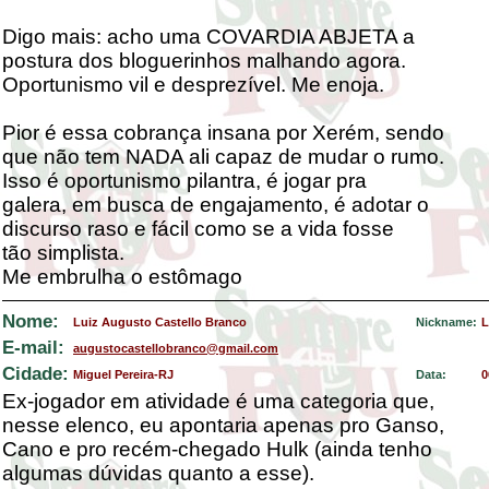
Digo mais: acho uma COVARDIA ABJETA a
postura dos bloguerinhos malhando agora.
Oportunismo vil e desprezível. Me enoja.
Pior é essa cobrança insana por Xerém, sendo
que não tem NADA ali capaz de mudar o rumo.
Isso é oportunismo pilantra, é jogar pra
galera, em busca de engajamento, é adotar o
discurso raso e fácil como se a vida fosse
tão simplista.
Me embrulha o estômago
Nome:
Luiz Augusto Castello Branco
Nickname:
L
E-mail:
augustocastellobranco@gmail.com
Cidade:
Miguel Pereira-RJ
Data:
0
Ex-jogador em atividade é uma categoria que,
nesse elenco, eu apontaria apenas pro Ganso,
Cano e pro recém-chegado Hulk (ainda tenho
algumas dúvidas quanto a esse).