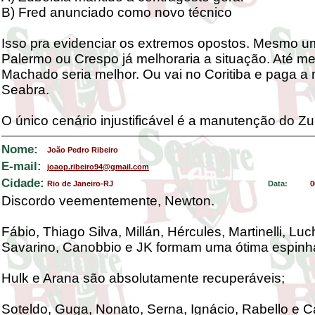
B) Fred anunciado como novo técnico
Isso pra evidenciar os extremos opostos. Mesmo u
Palermo ou Crespo já melhoraria a situação. Até 
Machado seria melhor. Ou vai no Coritiba e paga a 
Seabra.
O único cenário injustificável é a manutenção do Zu
Nome:
João Pedro Ribeiro
E-mail:
joaop.ribeiro94@gmail.com
Cidade:
Rio de Janeiro-RJ
Data:
0
Discordo veementemente, Newton.
Fábio, Thiago Silva, Millán, Hércules, Martinelli, Luc
Savarino, Canobbio e JK formam uma ótima espinha
Hulk e Arana são absolutamente recuperáveis;
Soteldo, Guga, Nonato, Serna, Ignácio, Rabello e Ca