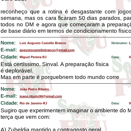
reconheço que a rotina é desgastante com jogo
semana, mas os cara ficaram 50 dias parados, p
todos no DM e agora que começaram a preparação 
de base diário em termos de condicionamento físico
Nome:
Luiz Augusto Castello Branco
Nickname:
L
E-mail:
augustocastellobranco@gmail.com
Cidade:
Miguel Pereira-RJ
Data:
0
Está certíssimo, Sinval. A preparação física
é deplorável.
Mas em parte é porquebnem todo mundo corre
Nome:
João Pedro Ribeiro
E-mail:
joaop.ribeiro94@gmail.com
Cidade:
Rio de Janeiro-RJ
Data:
0
Sugiro que experimentem imaginar o ambiente do 
terça que vem com:
A) Zubeldia mantido a contragosto geral