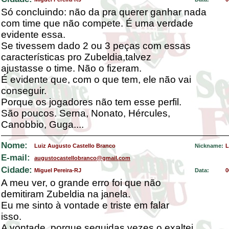
Só concluindo: não da pra querer ganhar nada
com time que não compete. É uma verdade
evidente essa.
Se tivessem dado 2 ou 3 peças com essas
características pro Zubeldia,talvez
ajustasse o time. Não o fizeram.
É evidente que, com o que tem, ele não vai
conseguir.
Porque os jogadores não tem esse perfil.
São poucos. Serna, Nonato, Hércules,
Canobbio, Guga....
Nome:
Luiz Augusto Castello Branco
Nickname:
L
E-mail:
augustocastellobranco@gmail.com
Cidade:
Miguel Pereira-RJ
Data:
0
A meu ver, o grande erro foi que não
demitiram Zubeldia na janela.
Eu me sinto à vontade e triste em falar
isso.
A vontade, porque seguidas vezes o exaltei