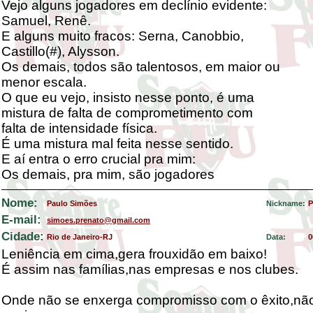
Vejo alguns jogadores em declínio evidente:
Samuel, Renê.
E alguns muito fracos: Serna, Canobbio,
Castillo(#), Alysson.
Os demais, todos são talentosos, em maior ou
menor escala.
O que eu vejo, insisto nesse ponto, é uma
mistura de falta de comprometimento com
falta de intensidade física.
É uma mistura mal feita nesse sentido.
E aí entra o erro crucial pra mim:
Os demais, pra mim, são jogadores
Nome:
Paulo Simões
Nickname:
P
E-mail:
simoes.prenato@gmail.com
Cidade:
Rio de Janeiro-RJ
Data:
0
Leniência em cima,gera frouxidão em baixo!
É assim nas famílias,nas empresas e nos clubes.
Onde não se enxerga compromisso com o êxito,não