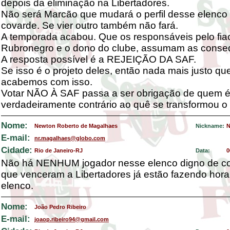
depois da eliminação na Libertadores.
Não será Marcão que mudará o perfil desse elenc
covarde. Se vier outro também não fará.
A temporada acabou. Que os responsáveis pelo fia
Rubronegro e o dono do clube, assumam as conseq
A resposta possível é a REJEIÇÃO DA SAF.
Se isso é o projeto deles, então nada mais justo qu
acabemos com isso.
Votar NÃO À SAF passa a ser obrigação de quem 
verdadeiramente contrário ao quê se transformou o
Nome:
Newton Roberto de Magalhaes
Nickname:
N
E-mail:
nr.magalhaes@globo.com
Cidade:
Rio de Janeiro-RJ
Data:
0
Não há NENHUM jogador nesse elenco digno de con
que venceram a Libertadores já estão fazendo hora
elenco.
Nome:
João Pedro Ribeiro
E-mail:
joaop.ribeiro94@gmail.com