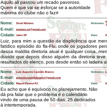
Aquilo ali passou um recado pavoroso.
Quem é que vai se esforçar se a autoridade
máxima do clube não o faz#
Nome:
Sirval Mariano
Nickname:
J
E-mail:
mariano.sir@gmail.com
Cidade:
Jales-SP
Data:
0
Luiz, para mim a questão da displicência que me
fatídico episódio do fla-Flu, onde os jogadores p
dessa maldita diretoria atual é qualquer coisa, meno
duvido que depois disso alguém da diretoria tev
resultados do elenco, pois desde então só ladeira a
Nome:
Luiz Augusto Castello Branco
Nickname:
L
E-mail:
augustocastellobranco@gmail.com
Cidade:
Miguel Pereira-RJ
Data:
0
Eu acho que é equívoco no planejamento. Não
dá pra falar que o problema é o calendário
vindo de uma pausa de 50 dias, 25 dedicados
à intertemporada.