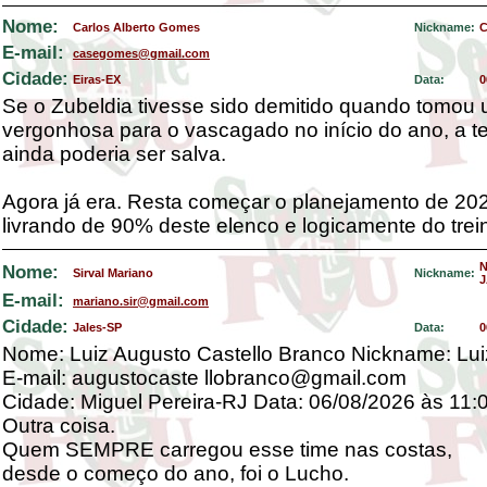
Nome:
Carlos Alberto Gomes
Nickname:
C
E-mail:
casegomes@gmail.com
Cidade:
Eiras-EX
Data:
0
Se o Zubeldia tivesse sido demitido quando tomou 
vergonhosa para o vascagado no início do ano, a 
ainda poderia ser salva.
Agora já era. Resta começar o planejamento de 20
livrando de 90% deste elenco e logicamente do trei
Nome:
Sirval Mariano
Nickname:
J
E-mail:
mariano.sir@gmail.com
Cidade:
Jales-SP
Data:
0
Nome: Luiz Augusto Castello Branco Nickname: Luiz
E-mail: augustocaste llobranco@gmail.com
Cidade: Miguel Pereira-RJ Data: 06/08/2026 às 11:
Outra coisa.
Quem SEMPRE carregou esse time nas costas,
desde o começo do ano, foi o Lucho.