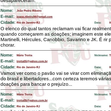
desapareceram.
Nome:
João Pedro Ribeiro
E-mail:
joaop.ribeiro94@gmail.com
Cidade:
Rio de Janeiro-RJ
Data:
0
O elenco do qual tantos reclamam vai ficar realmen
quando começarem as doações; imaginem este el
Martinelli, Hércules, Canobbio, Savarino e JK. É rir 
chorar.
Nome:
Mário Trotta
Nickname:
T
E-mail:
trotta55@yahoo.com.br
Cidade:
Rio de Janeiro-RJ
Data:
0
Vamos ver como o pavão vai se virar com eliminaç
do brasil e libertadores...com certeza teremos vária
doações para bancar o prejuízo...
Nome:
Mário Trotta
Nickname:
T
E-mail:
trotta55@yahoo.com.br
Cidade:
Rio de Janeiro-RJ
Data:
0