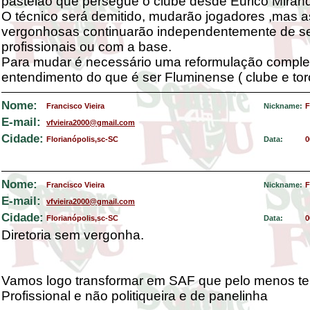
pastelão que persegue o clube desde Eurico Miran
O técnico será demitido, mudarão jogadores ,mas a
vergonhosas continuarão independentemente de s
profissionais ou com a base.
Para mudar é necessário uma reformulação comple
entendimento do que é ser Fluminense ( clube e tor
Nome:
Francisco Vieira
Nickname:
F
E-mail:
vfvieira2000@gmail.com
Cidade:
Florianópolis,sc-SC
Data:
0
Nome:
Francisco Vieira
Nickname:
F
E-mail:
vfvieira2000@gmail.com
Cidade:
Florianópolis,sc-SC
Data:
0
Diretoria sem vergonha.
Vamos logo transformar em SAF que pelo menos te
Profissional e não politiqueira e de panelinha