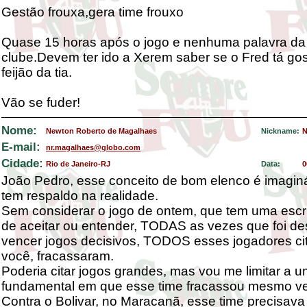
Gestão frouxa,gera time frouxo
Quase 15 horas após o jogo e nenhuma palavra da d
clube.Devem ter ido a Xerem saber se o Fred tá go
feijão da tia.
Vão se fuder!
Nome:
Newton Roberto de Magalhaes
Nickname:
N
E-mail:
nr.magalhaes@globo.com
Cidade:
Rio de Janeiro-RJ
Data:
0
João Pedro, esse conceito de bom elenco é imaginá
tem respaldo na realidade.
Sem considerar o jogo de ontem, que tem uma escrita
de aceitar ou entender, TODAS as vezes que foi de
vencer jogos decisivos, TODOS esses jogadores ci
você, fracassaram.
Poderia citar jogos grandes, mas vou me limitar a u
fundamental em que esse time fracassou mesmo v
Contra o Bolivar, no Maracanã, esse time precisava