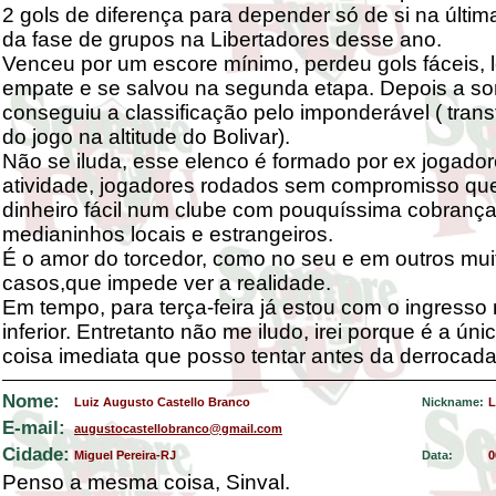
2 gols de diferença para depender só de si na últi
da fase de grupos na Libertadores desse ano.
Venceu por um escore mínimo, perdeu gols fáceis, 
empate e se salvou na segunda etapa. Depois a sort
conseguiu a classificação pelo imponderável ( trans
do jogo na altitude do Bolivar).
Não se iluda, esse elenco é formado por ex jogado
atividade, jogadores rodados sem compromisso qu
dinheiro fácil num clube com pouquíssima cobrança
medianinhos locais e estrangeiros.
É o amor do torcedor, como no seu e em outros mui
casos,que impede ver a realidade.
Em tempo, para terça-feira já estou com o ingresso 
inferior. Entretanto não me iludo, irei porque é a úni
coisa imediata que posso tentar antes da derrocada 
Nome:
Luiz Augusto Castello Branco
Nickname:
L
E-mail:
augustocastellobranco@gmail.com
Cidade:
Miguel Pereira-RJ
Data:
0
Penso a mesma coisa, Sinval.