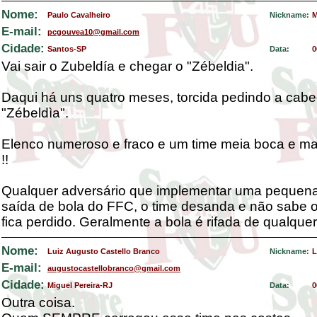
Nome:
Paulo Cavalheiro
Nickname:
M
E-mail:
pcgouvea10@gmail.com
Cidade:
Santos-SP
Data:
0
Vai sair o Zubeldía e chegar o "Zébeldia".
Daqui há uns quatro meses, torcida pedindo a cab
"Zébeldìa".
Elenco numeroso e fraco e um time meia boca e ma
!!
Qualquer adversário que implementar uma pequen
saída de bola do FFC, o time desanda e não sabe o
fica perdido. Geralmente a bola é rifada de qualquer
Nome:
Luiz Augusto Castello Branco
Nickname:
L
E-mail:
augustocastellobranco@gmail.com
Cidade:
Miguel Pereira-RJ
Data:
0
Outra coisa.