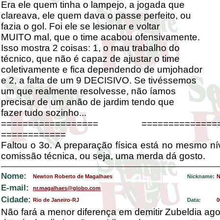
Era ele quem tinha o lampejo, a jogada que
clareava, ele quem dava o passe perfeito, ou
fazia o gol. Foi ele se lesionar e voltar
MUITO mal, que o time acabou ofensivamente.
Isso mostra 2 coisas: 1, o mau trabalho do
técnico, que não é capaz de ajustar o time
coletivamente e fica dependendo de umjohador
e 2, a falta de um 9 DECISIVO. Se tivéssemos
um que realmente resolvesse, não íamos
precisar de um anão de jardim tendo que
fazer tudo sozinho...
================== ================
============
Faltou o 3o. A preparação física está no mesmo nív
comissão técnica, ou seja, uma merda dá gosto.
Nome:
Newton Roberto de Magalhaes
Nickname:
N
E-mail:
nr.magalhaes@globo.com
Cidade:
Rio de Janeiro-RJ
Data:
0
Não fará a menor diferença em demitir Zubeldia ag