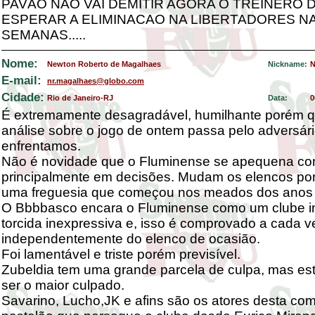
PAVÃO NÃO VAI DEMITIR AGORA O TREINERO DE
ESPERAR A ELIMINACAO NA LIBERTADORES N
SEMANAS.....
Nome:
Newton Roberto de Magalhaes
Nickname:
N
E-mail:
nr.magalhaes@globo.com
Cidade:
Rio de Janeiro-RJ
Data:
0
É extremamente desagradável, humilhante porém q
análise sobre o jogo de ontem passa pelo adversár
enfrentamos.
Não é novidade que o Fluminense se apequena con
principalmente em decisões. Mudam os elencos po
uma freguesia que começou nos meados dos anos 
O Bbbbasco encara o Fluminense como um clube in
torcida inexpressiva e, isso é comprovado a cada 
independentemente do elenco de ocasião.
Foi lamentável e triste porém previsível.
Zubeldia tem uma grande parcela de culpa, mas es
ser o maior culpado.
Savarino, Lucho,JK e afins são os atores desta co