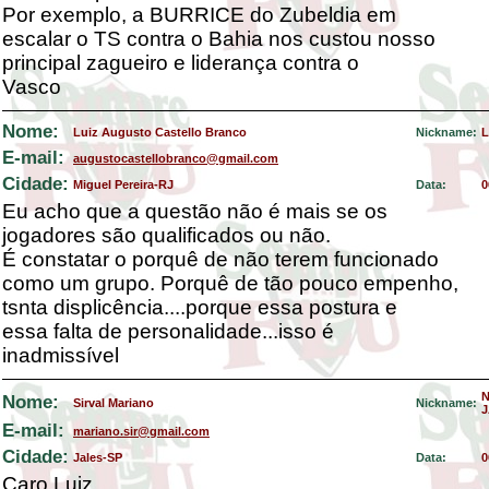
Por exemplo, a BURRICE do Zubeldia em
escalar o TS contra o Bahia nos custou nosso
principal zagueiro e liderança contra o
Vasco
Nome:
Luiz Augusto Castello Branco
Nickname:
L
E-mail:
augustocastellobranco@gmail.com
Cidade:
Miguel Pereira-RJ
Data:
0
Eu acho que a questão não é mais se os
jogadores são qualificados ou não.
É constatar o porquê de não terem funcionado
como um grupo. Porquê de tão pouco empenho,
tsnta displicência....porque essa postura e
essa falta de personalidade...isso é
inadmissível
Nome:
Sirval Mariano
Nickname:
J
E-mail:
mariano.sir@gmail.com
Cidade:
Jales-SP
Data:
0
Caro Luiz,