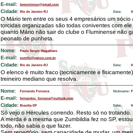
E-mail:
lgmontresor@gmail.com
Cidade:
Rio de Janeiro-RJ
Data:
0
O Mário tem entre os seus 4 empresários um sócio
torcidas organizadas são todas coniventes com ele
quanto Mário não sair do clube o Fluminense não
peonato de punheta.
Nome:
Paulo Sergio Magalhaes
E-mail:
psmflu@yahoo.com.br
Cidade:
Rio de Janeiro-RJ
Data:
0
O elenco é muito fraco (tecnicamente e fisicamente
treineiro mediano que resolva.
Nome:
Fernando Fonseca
Nickname:
F
E-mail:
fernandoc_fonseca@outlook.com
Cidade:
Brasilia-DF
Data:
0
Só vejo o Hércules correndo. Resto só no trotando.
A merda é a mesma que Zumbildia fez no SP, estou
todo, não sabia o que fazer.
Sem repertório, sem capacidade de mudar, um mer