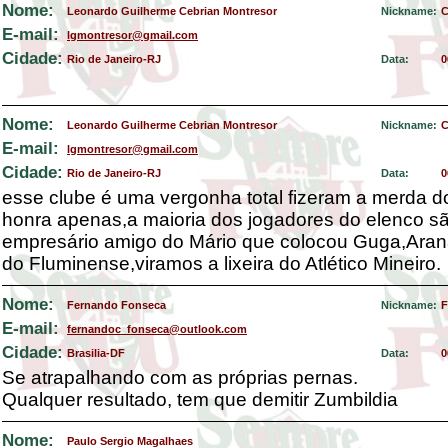
Nome:
Leonardo Guilherme Cebrian Montresor
Nickname:
C
E-mail:
lgmontresor@gmail.com
Cidade:
Rio de Janeiro-RJ
Data:
0
Nome:
Leonardo Guilherme Cebrian Montresor
Nickname:
C
E-mail:
lgmontresor@gmail.com
Cidade:
Rio de Janeiro-RJ
Data:
0
esse clube é uma vergonha total fizeram a merda d
honra apenas,a maioria dos jogadores do elenco s
empresário amigo do Mário que colocou Guga,Aran
do Fluminense,viramos a lixeira do Atlético Mineiro.
Nome:
Fernando Fonseca
Nickname:
F
E-mail:
fernandoc_fonseca@outlook.com
Cidade:
Brasilia-DF
Data:
0
Se atrapalhando com as próprias pernas.
Qualquer resultado, tem que demitir Zumbildia
Nome:
Paulo Sergio Magalhaes