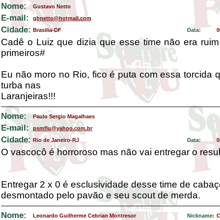
Nome:
Gustavo Netto
E-mail:
gbnetto@hotmail.com
Cidade:
Brasilia-DF
Data:
0
Cadê o Luiz que dizia que esse time não era ruim 
primeiros#
Eu não moro no Rio, fico é puta com essa torcida 
turba nas
Laranjeiras!!!
Nome:
Paulo Sergio Magalhaes
E-mail:
psmflu@yahoo.com.br
Cidade:
Rio de Janeiro-RJ
Data:
0
O vascocô é horroroso mas não vai entregar o resul
Entregar 2 x 0 é esclusividade desse time de caba
desmontado pelo pavão e seu scout de merda.
Nome:
Leonardo Guilherme Cebrian Montresor
Nickname:
C