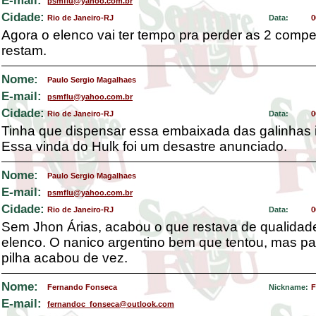
E-mail:
psmflu@yahoo.com.br
Cidade:
Rio de Janeiro-RJ
Data:
0
Agora o elenco vai ter tempo pra perder as 2 comp
restam.
Nome:
Paulo Sergio Magalhaes
E-mail:
psmflu@yahoo.com.br
Cidade:
Rio de Janeiro-RJ
Data:
0
Tinha que dispensar essa embaixada das galinhas 
Essa vinda do Hulk foi um desastre anunciado.
Nome:
Paulo Sergio Magalhaes
E-mail:
psmflu@yahoo.com.br
Cidade:
Rio de Janeiro-RJ
Data:
0
Sem Jhon Árias, acabou o que restava de qualidad
elenco. O nanico argentino bem que tentou, mas p
pilha acabou de vez.
Nome:
Fernando Fonseca
Nickname:
F
E-mail:
fernandoc_fonseca@outlook.com