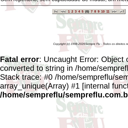
1
2
3
4
5
(6)
7
8
9
10
11
Copyright (c) 1998-2026Sempre Flu - Todos os direitos 
Fatal error
: Uncaught Error: Object 
converted to string in /home/sempref
Stack trace: #0 /home/sempreflu/semp
array_unique(Array) #1 [internal func
/home/sempreflu/sempreflu.com.br