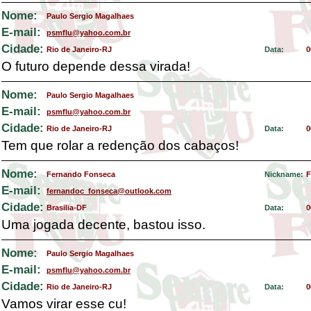
Nome:
Paulo Sergio Magalhaes
E-mail:
psmflu@yahoo.com.br
Cidade:
Rio de Janeiro-RJ
Data:
0
O futuro depende dessa virada!
Nome:
Paulo Sergio Magalhaes
E-mail:
psmflu@yahoo.com.br
Cidade:
Rio de Janeiro-RJ
Data:
0
Tem que rolar a redenção dos cabaços!
Nome:
Fernando Fonseca
Nickname:
F
E-mail:
fernandoc_fonseca@outlook.com
Cidade:
Brasilia-DF
Data:
0
Uma jogada decente, bastou isso.
Nome:
Paulo Sergio Magalhaes
E-mail:
psmflu@yahoo.com.br
Cidade:
Rio de Janeiro-RJ
Data:
0
Vamos virar esse cu!