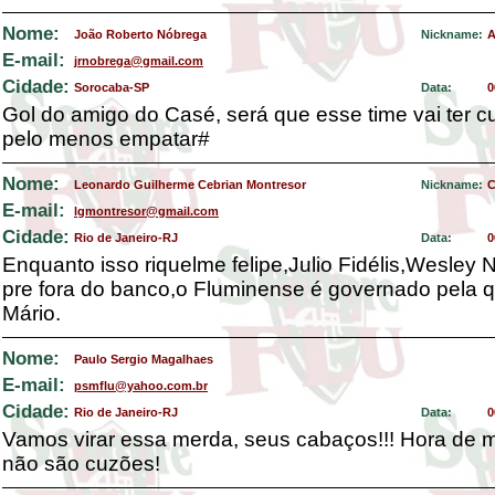
Nome:
João Roberto Nóbrega
Nickname:
A
E-mail:
jrnobrega@gmail.com
Cidade:
Sorocaba-SP
Data:
0
Gol do amigo do Casé, será que esse time vai ter c
pelo menos empatar#
Nome:
Leonardo Guilherme Cebrian Montresor
Nickname:
C
E-mail:
lgmontresor@gmail.com
Cidade:
Rio de Janeiro-RJ
Data:
0
Enquanto isso riquelme felipe,Julio Fidélis,Wesley
pre fora do banco,o Fluminense é governado pela q
Mário.
Nome:
Paulo Sergio Magalhaes
E-mail:
psmflu@yahoo.com.br
Cidade:
Rio de Janeiro-RJ
Data:
0
Vamos virar essa merda, seus cabaços!!! Hora de m
não são cuzões!