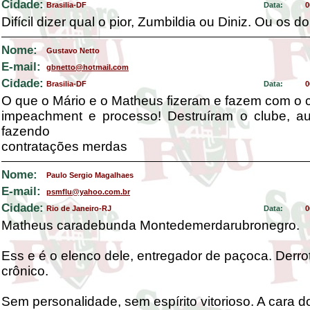
Cidade:
Brasilia-DF
Data:
0
Difícil dizer qual o pior, Zumbildia ou Diniz. Ou os do
Nome:
Gustavo Netto
E-mail:
gbnetto@hotmail.com
Cidade:
Brasilia-DF
Data:
0
O que o Mário e o Matheus fizeram e fazem com o 
impeachment e processo! Destruíram o clube, a
fazendo
contratações merdas
Nome:
Paulo Sergio Magalhaes
E-mail:
psmflu@yahoo.com.br
Cidade:
Rio de Janeiro-RJ
Data:
0
Matheus caradebunda Montedemerdarubronegro.
Ess e é o elenco dele, entregador de paçoca. Derr
crônico.
Sem personalidade, sem espírito vitorioso. A cara d