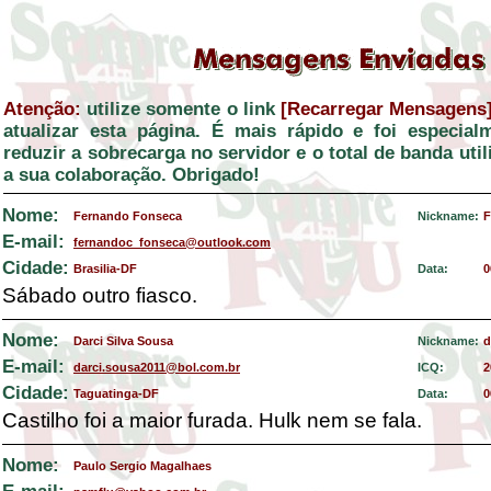
Atenção:
utilize somente o link
[Recarregar Mensagens
atualizar esta página. É mais rápido e foi especial
reduzir a sobrecarga no servidor e o total de banda ut
a sua colaboração. Obrigado!
Nome:
Fernando Fonseca
Nickname:
F
E-mail:
fernandoc_fonseca@outlook.com
Cidade:
Brasilia-DF
Data:
0
Sábado outro fiasco.
Nome:
Darci Silva Sousa
Nickname:
d
E-mail:
darci.sousa2011@bol.com.br
ICQ:
2
Cidade:
Taguatinga-DF
Data:
0
Castilho foi a maior furada. Hulk nem se fala.
Nome:
Paulo Sergio Magalhaes