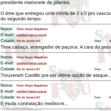
presidente marionete de pilantra.
O time que entregou uma vitória de 2 x 0 pro vasco
do segundo tempo.
Nome:
Paulo Sergio Magalhaes
E-mail:
psmflu@yahoo.com.br
Cidade:
Rio de Janeiro-RJ
Data:
0
Time cabaço, entregador de paçoca. A cara do pres
Nome:
Paulo Sergio Magalhaes
E-mail:
psmflu@yahoo.com.br
Cidade:
Rio de Janeiro-RJ
Data:
0
Trouxeram Castillo pra ser última opção de ataque..
Nome:
Paulo Sergio Magalhaes
E-mail:
psmflu@yahoo.com.br
Cidade:
Rio de Janeiro-RJ
Data:
0
É muita contratação medíocre...