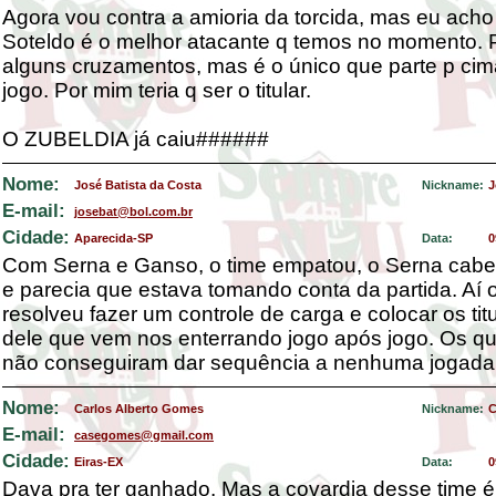
Agora vou contra a amioria da torcida, mas eu acho
Soteldo é o melhor atacante q temos no momento. 
alguns cruzamentos, mas é o único que parte p cim
jogo. Por mim teria q ser o titular.
O ZUBELDIA já caiu######
Nome:
José Batista da Costa
Nickname:
J
E-mail:
josebat@bol.com.br
Cidade:
Aparecida-SP
Data:
0
Com Serna e Ganso, o time empatou, o Serna cab
e parecia que estava tomando conta da partida. Aí 
resolveu fazer um controle de carga e colocar os tit
dele que vem nos enterrando jogo após jogo. Os q
não conseguiram dar sequência a nenhuma jogada
Nome:
Carlos Alberto Gomes
Nickname:
C
E-mail:
casegomes@gmail.com
Cidade:
Eiras-EX
Data:
0
Dava pra ter ganhado. Mas a covardia desse time é