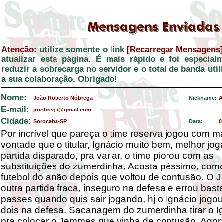
Atenção:
utilize somente o link
[Recarregar Mensagens
atualizar esta página. É mais rápido e foi especial
reduzir a sobrecarga no servidor e o total de banda ut
a sua colaboração. Obrigado!
Nome:
João Roberto Nóbrega
Nickname:
A
E-mail:
jrnobrega@gmail.com
Cidade:
Sorocaba-SP
Data:
0
Por incrível que pareça o time reserva jogou com m
vontade que o titular, Ignácio muito bem, melhor jo
partida disparado, pra variar, o time piorou com as
substituições do zumerdinha, Acosta péssimo, como
futebol do anão depois que voltou de contusão. O
outra partida fraca, inseguro na defesa e errou bast
passes quando quis sair jogando, hj o Ignácio jogo
dois na defesa. Sacanagem do zumerdinha tirar o I
pra colocar o Jemmes que vinha de contusão. Agora