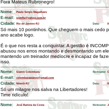
Fora Mateus Rubronegro!
Nome:
Paulo Sergio Magalhaes
E-mail:
psmflu@yahoo.com.br
Cidade:
Rio de Janeiro-RJ
Data:
0
Só mais 10 pontinhos. Que cheguem o mais cedo p
ano acabe logo.
É o que nos resta a conquistar. A gestão é INCO
abusou nos erros montando e desmontando um ele
mantendo um treinador medíocre e incapaz de faze
isso.
Nome:
Gianni Colombara
Nickname:
C
E-mail:
colombaragianni@gmail.com
Cidade:
Niterói-RJ
Data:
0
Só um milagre nos salva na Libertadores!
Time ridículo!
Nome:
José Batista da Costa
Nickname:
J