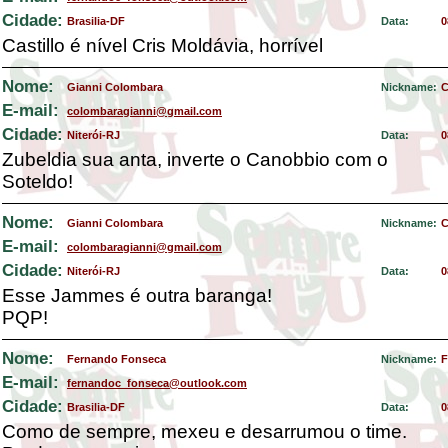
Cidade:
Brasilia-DF
Data:
0
Castillo é nível Cris Moldávia, horrível
Nome:
Gianni Colombara
Nickname:
C
E-mail:
colombaragianni@gmail.com
Cidade:
Niterói-RJ
Data:
0
Zubeldia sua anta, inverte o Canobbio com o
Soteldo!
Nome:
Gianni Colombara
Nickname:
C
E-mail:
colombaragianni@gmail.com
Cidade:
Niterói-RJ
Data:
0
Esse Jammes é outra baranga!
PQP!
Nome:
Fernando Fonseca
Nickname:
F
E-mail:
fernandoc_fonseca@outlook.com
Cidade:
Brasilia-DF
Data:
0
Como de sempre, mexeu e desarrumou o time.