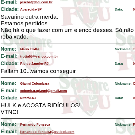
E-mail:
josebat@bol.com.br
Cidade:
Aparecida-SP
Data:
0
Savarino outra merda.
Estamos perdidos.
Não há o que fazer com um elenco desses. Só não
rebaixado.
Nome:
Mário Trotta
Nickname:
T
E-mail:
trotta55@yahoo.com.br
Cidade:
Rio de Janeiro-RJ
Data:
0
Faltam 10...vamos conseguir
Nome:
Gianni Colombara
Nickname:
C
E-mail:
colombaragianni@gmail.com
Cidade:
Niterói-RJ
Data:
0
HULK e ACOSTA RIDÍCULOS!
VTNC!
Nome:
Fernando Fonseca
Nickname:
F
E-mail:
fernandoc_fonseca@outlook.com