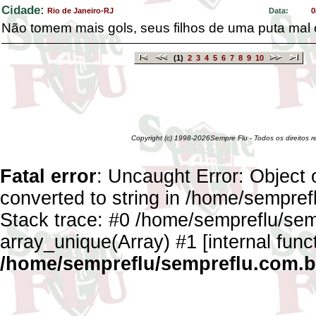
Cidade:
Rio de Janeiro-RJ
Data:
0
Não tomem mais gols, seus filhos de uma puta mal 
(1)
2
3
4
5
6
7
8
9
10
Copyright (c) 1998-2026Sempre Flu - Todos os direitos 
Fatal error
: Uncaught Error: Object 
converted to string in /home/sempref
Stack trace: #0 /home/sempreflu/semp
array_unique(Array) #1 [internal func
/home/sempreflu/sempreflu.com.br