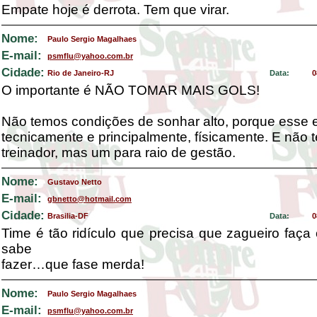
Empate hoje é derrota. Tem que virar.
Nome:
Paulo Sergio Magalhaes
E-mail:
psmflu@yahoo.com.br
Cidade:
Rio de Janeiro-RJ
Data:
0
O importante é NÃO TOMAR MAIS GOLS!
Não temos condições de sonhar alto, porque esse
tecnicamente e principalmente, físicamente. E não
treinador, mas um para raio de gestão.
Nome:
Gustavo Netto
E-mail:
gbnetto@hotmail.com
Cidade:
Brasilia-DF
Data:
0
Time é tão ridículo que precisa que zagueiro faça
sabe
fazer…que fase merda!
Nome:
Paulo Sergio Magalhaes
E-mail:
psmflu@yahoo.com.br