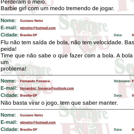
Perderam o meio.
Barbie girl com um medo tremendo de jogar.
Nome:
Gustavo Netto
E-mail:
gbnetto@hotmail.com
Cidade:
Brasilia-DF
Data:
0
Flu não tem saída de bola, não tem velocidade. Ba
peida!
Time que não sabe o que fazer com a bola. A bola
um
problema!
Nome:
Fernando Fonseca
Nickname:
F
E-mail:
fernandoc_fonseca@outlook.com
Cidade:
Brasilia-DF
Data:
0
Não basta virar o jogo, tem que saber manter.
Nome:
Gustavo Netto
E-mail:
gbnetto@hotmail.com
Cidade:
Brasilia-DF
Data:
0