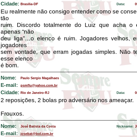
Cidade:
Brasilia-DF
Data:
0
Eu realmente não consigo entender como se conse
tão
ruim. Discordo totalmente do Luiz que acha o
apenas “não
deu liga”…o elenco é ruim. Jogadores velhos, em
jogadores
sem vontade, que erram jogadas simples. Não 
esse elenco
é bom.
Nome:
Paulo Sergio Magalhaes
E-mail:
psmflu@yahoo.com.br
Cidade:
Rio de Janeiro-RJ
Data:
0
2 reposições, 2 bolas pro adversário nos ameaçar.
Frouxos.
Nome:
José Batista da Costa
Nickname:
J
E-mail:
josebat@bol.com.br