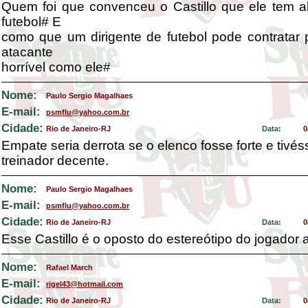
Quem foi que convenceu o Castillo que ele tem a
futebol# E
como que um dirigente de futebol pode contratar
atacante
horrível como ele#
Nome:
Paulo Sergio Magalhaes
E-mail:
psmflu@yahoo.com.br
Cidade:
Rio de Janeiro-RJ
Data:
0
Empate seria derrota se o elenco fosse forte e tiv
treinador decente.
Nome:
Paulo Sergio Magalhaes
E-mail:
psmflu@yahoo.com.br
Cidade:
Rio de Janeiro-RJ
Data:
0
Esse Castillo é o oposto do estereótipo do jogador 
Nome:
Rafael March
E-mail:
rigel43@hotmail.com
Cidade:
Rio de Janeiro-RJ
Data:
0