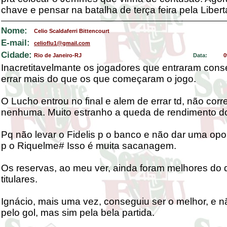
chave e pensar na batalha de terça feira pela Liber
Nome:
Celio Scaldaferri Bittencourt
E-mail:
celioflu1@gmail.com
Cidade:
Rio de Janeiro-RJ
Data:
0
Inacretitavelmante os jogadores que entraram con
errar mais do que os que começaram o jogo.
O Lucho entrou no final e alem de errar td, não corr
nenhuma. Muito estranho a queda de rendimento do
Pq não levar o Fidelis p o banco e não dar uma opo
p o Riquelme# Isso é muita sacanagem.
Os reservas, ao meu ver, ainda foram melhores do 
titulares.
Ignácio, mais uma vez, conseguiu ser o melhor, e n
pelo gol, mas sim pela bela partida.