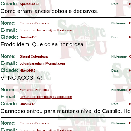
Cidade:
Aparecida-SP
Data:
0
Como erram lances bobos e decisivos.
Nome:
Fernando Fonseca
Nickname:
F
E-mail:
fernandoc_fonseca@outlook.com
Cidade:
Brasilia-DF
Data:
0
Frodo idem. Que coisa horrorosa
Nome:
Gianni Colombara
Nickname:
C
E-mail:
colombaragianni@gmail.com
Cidade:
Niterói-RJ
Data:
0
VTNC ACOSTA!
Nome:
Fernando Fonseca
Nickname:
F
E-mail:
fernandoc_fonseca@outlook.com
Cidade:
Brasilia-DF
Data:
0
Cannobio entrou para manter o nível do Castillo. Hor
Nome:
Fernando Fonseca
Nickname:
F
E-mail:
fernandoc_fonseca@outlook.com