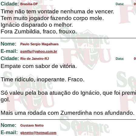
Cidade:
Brasilia-DF
Data:
0
Time não tem vontade nenhuma de vencer.
Tem muito jogador fazendo corpo mole.
Ignácio disparado o melhor.
Fora Zumbildia, fraco, frouxo.
Nome:
Paulo Sergio Magalhaes
E-mail:
psmflu@yahoo.com.br
Cidade:
Rio de Janeiro-RJ
Data:
0
Empate com sabor de vitória.
Time ridículo, inoperante. Fraco.
Só valeu pela boa atuação do Ignácio, que foi pre
gol.
Mais uma rodada com Zumerdinha nos afundando.
Nome:
Gustavo Netto
E-mail:
gbnetto@hotmail.com