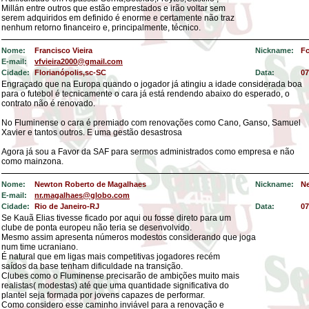
Millán entre outros que estão emprestados e irão voltar sem
serem adquiridos em definido é enorme e certamente não traz
nenhum retorno financeiro e, principalmente, técnico.
Nome:
Francisco Vieira
Nickname:
Fc
E-mail:
vfvieira2000@gmail.com
Cidade:
Florianópolis,sc-SC
Data:
07
Engraçado que na Europa quando o jogador já atingiu a idade considerada boa
para o futebol é tecnicamente o cara já está rendendo abaixo do esperado, o
contrato não é renovado.
No Fluminense o cara é premiado com renovações como Cano, Ganso, Samuel
Xavier e tantos outros. E uma gestão desastrosa
Agora já sou a Favor da SAF para sermos administrados como empresa e não
como mainzona.
Nome:
Newton Roberto de Magalhaes
Nickname:
N
E-mail:
nr.magalhaes@globo.com
Cidade:
Rio de Janeiro-RJ
Data:
07
Se Kauã Elias tivesse ficado por aqui ou fosse direto para um
clube de ponta europeu não teria se desenvolvido.
Mesmo assim apresenta números modestos considerando que joga
num time ucraniano.
É natural que em ligas mais competitivas jogadores recém
saídos da base tenham dificuldade na transição.
Clubes como o Fluminense precisarão de ambições muito mais
realistas( modestas) até que uma quantidade significativa do
plantel seja formada por jovens capazes de performar.
Como considero esse caminho inviável para a renovação e