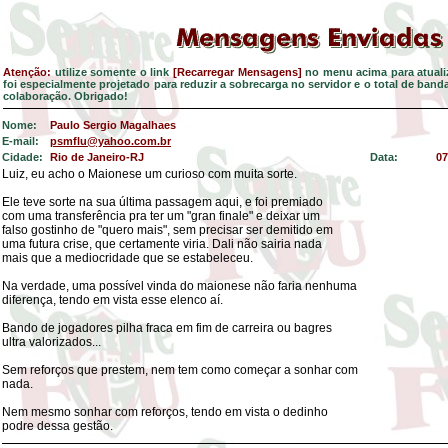
Atenção:
utilize somente o link
[Recarregar Mensagens]
no menu acima para atualiz
foi especialmente projetado para reduzir a sobrecarga no servidor e o total de ban
colaboração. Obrigado!
Nome:
Paulo Sergio Magalhaes
E-mail:
psmflu@yahoo.com.br
Cidade:
Rio de Janeiro-RJ
Data:
07
Luiz, eu acho o Maionese um curioso com muita sorte.
Ele teve sorte na sua última passagem aqui, e foi premiado
com uma transferência pra ter um "gran finale" e deixar um
falso gostinho de "quero mais", sem precisar ser demitido em
uma futura crise, que certamente viria. Dali não sairia nada
mais que a mediocridade que se estabeleceu.
Na verdade, uma possível vinda do maionese não faria nenhuma
diferença, tendo em vista esse elenco aí.
Bando de jogadores pilha fraca em fim de carreira ou bagres
ultra valorizados...
Sem reforços que prestem, nem tem como começar a sonhar com
nada.
Nem mesmo sonhar com reforços, tendo em vista o dedinho
podre dessa gestão.