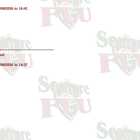
/08/2026
às
14:41
asé
/08/2026
às
14:37