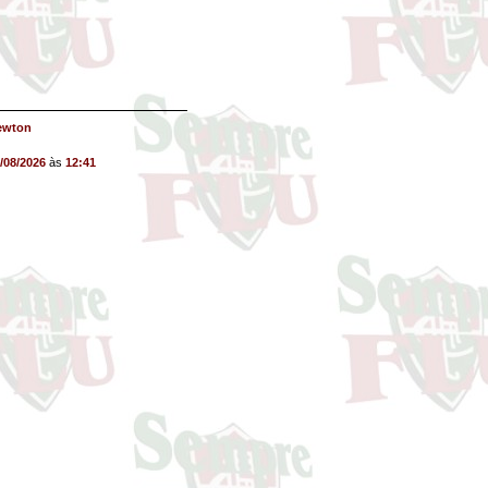
ewton
/08/2026
às
12:41