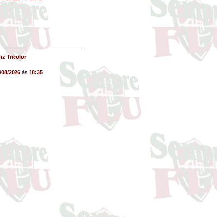
iz Tricolor
/08/2026
às
18:35