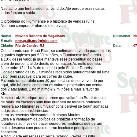
valorizado assim.
Não acho que tenha sido mal vendido. Até porque esses caras
todos forçam a saída.
O problema do Fluminense é o histórico de vendas ruins.
Nenhum comprador oferece o que vale.
Nome:
Newton Roberto de Magalhaes
Nickname:
N
E-mail:
nr.magalhaes@globo.com
Cidade:
Rio de Janeiro-RJ
Data:
07
Continuando com Kauã Elias, se confirmada a venda para um dos
gigantes ingleses por €30 milhões, o Fluminense terá direito
a 10% desse valor, já que manteve esse percentual do passe ,
além do percentual do direito de formação. Acredito que isso
fique entre 13 e 14 % do recebido pelo Shaktar Donetsk.
Considerando os U$ 17 milhões recebidos anteriormente dá uma
valor bem razoável para os cofres do clube.
Fazendo um paralelo com JK ,que está se desenvolvendo por
aqui, não há como comparar os valores projetados ma venda
dos 2 atacantes. É no mínimo € 9 milhões a mais a favor do
KE.
Mesmo Luiz Henrique ,que parece que voltará ao Brasil depois
de mais um fracasso num time europeu de terceira prateleira ,
renderá ao Fluminense um valor considerável se foram somadas
todas as suas transferências.
Idem os reservas Alexsander e Matheus Martins.
Essa é a vantagem da política de priorizar a formação de
jogadores ao invés de trazer jogadores medianos que geram
muita despesa com pouco retorno técnico e principalmente
financeiro.
A dificuldade em repassar Serna,Soteldo,Freytes,Castillo ,