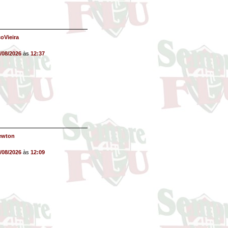
oVieira
/08/2026
às
12:37
ewton
/08/2026
às
12:09