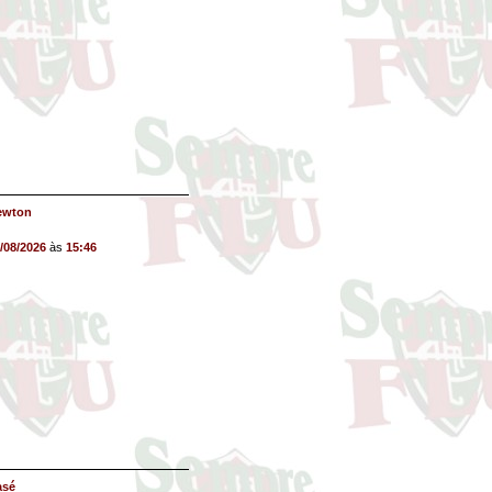
ewton
/08/2026
às
15:46
asé