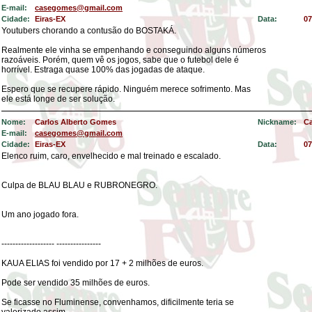
E-mail:
casegomes@gmail.com
Cidade:
Eiras-EX
Data:
07
Youtubers chorando a contusão do BOSTAKÁ.
Realmente ele vinha se empenhando e conseguindo alguns números
razoáveis. Porém, quem vê os jogos, sabe que o futebol dele é
horrível. Estraga quase 100% das jogadas de ataque.
Espero que se recupere rápido. Ninguém merece sofrimento. Mas
ele está longe de ser solução.
Nome:
Carlos Alberto Gomes
Nickname:
C
E-mail:
casegomes@gmail.com
Cidade:
Eiras-EX
Data:
07
Elenco ruim, caro, envelhecido e mal treinado e escalado.
Culpa de BLAU BLAU e RUBRONEGRO.
Um ano jogado fora.
------------------- ----------------
KAUA ELIAS foi vendido por 17 + 2 milhões de euros.
Pode ser vendido 35 milhões de euros.
Se ficasse no Fluminense, convenhamos, dificilmente teria se