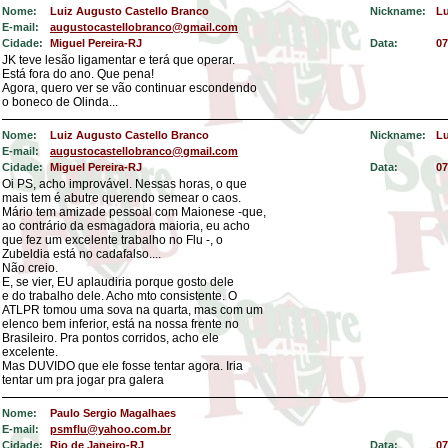
Nome:
Luiz Augusto Castello Branco
Nickname:
Lu
E-mail:
augustocastellobranco@gmail.com
Cidade:
Miguel Pereira-RJ
Data:
07
JK teve lesão ligamentar e terá que operar.
Está fora do ano. Que pena!
Agora, quero ver se vão continuar escondendo
o boneco de Olinda...
Nome:
Luiz Augusto Castello Branco
Nickname:
Lu
E-mail:
augustocastellobranco@gmail.com
Cidade:
Miguel Pereira-RJ
Data:
07
Oi PS, acho improvável. Nessas horas, o que
mais tem é abutre querendo semear o caos.
Mário tem amizade pessoal com Maionese -que,
ao contrário da esmagadora maioria, eu acho
que fez um excelente trabalho no Flu -, o
Zubeldia está no cadafalso....
Não creio.
E, se vier, EU aplaudiria porque gosto dele
e do trabalho dele. Acho mto consistente. O
ATLPR tomou uma sova na quarta, mas com um
elenco bem inferior, está na nossa frente no
Brasileiro. Pra pontos corridos, acho ele
excelente.
Mas DUVIDO que ele fosse tentar agora. Iria
tentar um pra jogar pra galera
Nome:
Paulo Sergio Magalhaes
E-mail:
psmflu@yahoo.com.br
Cidade:
Rio de Janeiro-RJ
Data:
07