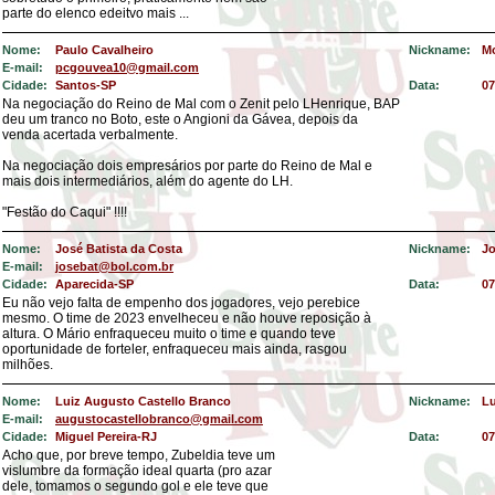
parte do elenco edeitvo mais ...
Nome:
Paulo Cavalheiro
Nickname:
Mo
E-mail:
pcgouvea10@gmail.com
Cidade:
Santos-SP
Data:
07
Na negociação do Reino de Mal com o Zenit pelo LHenrique, BAP
deu um tranco no Boto, este o Angioni da Gávea, depois da
venda acertada verbalmente.
Na negociação dois empresários por parte do Reino de Mal e
mais dois intermediários, além do agente do LH.
"Festão do Caqui" !!!!
Nome:
José Batista da Costa
Nickname:
Jo
E-mail:
josebat@bol.com.br
Cidade:
Aparecida-SP
Data:
07
Eu não vejo falta de empenho dos jogadores, vejo perebice
mesmo. O time de 2023 envelheceu e não houve reposição à
altura. O Mário enfraqueceu muito o time e quando teve
oportunidade de forteler, enfraqueceu mais ainda, rasgou
milhões.
Nome:
Luiz Augusto Castello Branco
Nickname:
Lu
E-mail:
augustocastellobranco@gmail.com
Cidade:
Miguel Pereira-RJ
Data:
07
Acho que, por breve tempo, Zubeldia teve um
vislumbre da formação ideal quarta (pro azar
dele, tomamos o segundo gol e ele teve que