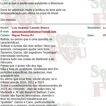
Li por aí que o pavão está sondando o Maionese.
Deve ter admirado muito a postura do time dele na
desclassificação pro vitória na copa do brasil.
Diri-merdas.
Nome:
Luiz Augusto Castello Branco
Nickname:
Lu
E-mail:
augustocastellobranco@gmail.com
Cidade:
Miguel Pereira-RJ
Data:
07
Batista, eu penso que é uma questão de
características.
Sotledo e Acosta são dois anões. Nem que
queiram, conseguem ajudar sem bola.
Savarino, Ganso, são jogadores "molengas",
intensidade nenhuma.
Estoura tudo nas costas do Martinelli e do
Hércules.
Penso que o grupo não deu liga.
Não é falta de qualidade. Qualidade tem! Em
posições específicas, há carências, mas
qualidade tem.
Eu afirmo que esse time, nesse século, só é
inferior aos de 2010, 2012 e 2023.
Sobre o envelhecimento dos remanescentes de
2023, eu concordo....mas de todos eles, só
Martinelli e JK são titulares! Samuel, Cano,
Ganso, são figuras decorativas, vivendo o
final de renovações nababescas por
"gratidão". Ganso e Cano, partícularmente,
sobretudo o primeiro, praticamente nem são