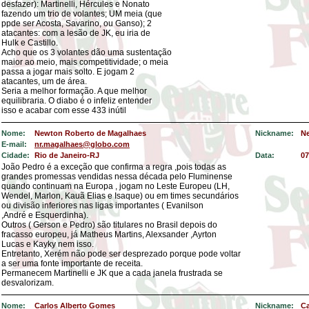
desfazer): Martinelli, Hércules e Nonato
fazendo um trio de volantes; UM meia (que
ppde ser Acosta, Savarino, ou Ganso); 2
atacantes: com a lesão de JK, eu iria de
Hulk e Castillo.
Acho que os 3 volantes dão uma sustentação
maior ao meio, mais competitividade; o meia
passa a jogar mais solto. E jogam 2
atacantes, um de área.
Seria a melhor formação. A que melhor
equilibraria. O diabo é o infeliz entender
isso e acabar com esse 433 inútil
Nome:
Newton Roberto de Magalhaes
Nickname:
N
E-mail:
nr.magalhaes@globo.com
Cidade:
Rio de Janeiro-RJ
Data:
07
João Pedro é a exceção que confirma a regra ,pois todas as
grandes promessas vendidas nessa década pelo Fluminense
quando continuam na Europa , jogam no Leste Europeu (LH,
Wendel, Marlon, Kauã Elias e Isaque) ou em times secundários
ou divisão inferiores nas ligas importantes ( Evanilson
,André e Esquerdinha).
Outros ( Gerson e Pedro) são titulares no Brasil depois do
fracasso europeu, já Matheus Martins, Alexsander ,Ayrton
Lucas e Kayky nem isso.
Entretanto, Xerém não pode ser desprezado porque pode voltar
a ser uma fonte importante de receita.
Permanecem Martinelli e JK que a cada janela frustrada se
desvalorizam.
Nome:
Carlos Alberto Gomes
Nickname:
C