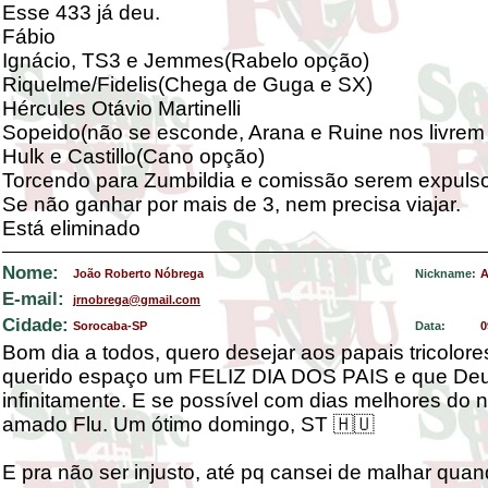
Esse 433 já deu.
Fábio
Ignácio, TS3 e Jemmes(Rabelo opção)
Riquelme/Fidelis(Chega de Guga e SX)
Hércules Otávio Martinelli
Sopeido(não se esconde, Arana e Ruine nos livrem
Hulk e Castillo(Cano opção)
Torcendo para Zumbildia e comissão serem expuls
Se não ganhar por mais de 3, nem precisa viajar.
Está eliminado
Nome:
João Roberto Nóbrega
Nickname:
A
E-mail:
jrnobrega@gmail.com
Cidade:
Sorocaba-SP
Data:
0
Bom dia a todos, quero desejar aos papais tricolor
querido espaço um FELIZ DIA DOS PAIS e que De
infinitamente. E se possível com dias melhores do 
amado Flu. Um ótimo domingo, ST 🇭🇺
E pra não ser injusto, até pq cansei de malhar qua