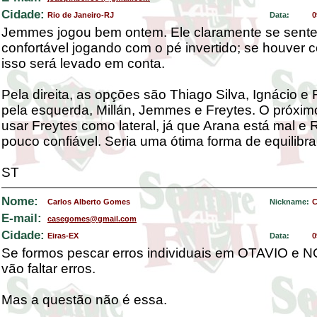
Cidade:
Rio de Janeiro-RJ
Data:
0
Jemmes jogou bem ontem. Ele claramente se sente
confortável jogando com o pé invertido; se houver c
isso será levado em conta.
Pela direita, as opções são Thiago Silva, Ignácio e 
pela esquerda, Millán, Jemmes e Freytes. O próxim
usar Freytes como lateral, já que Arana está mal e
pouco confiável. Seria uma ótima forma de equilibrar
ST
Nome:
Carlos Alberto Gomes
Nickname:
C
E-mail:
casegomes@gmail.com
Cidade:
Eiras-EX
Data:
0
Se formos pescar erros individuais em OTAVIO e
vão faltar erros.
Mas a questão não é essa.