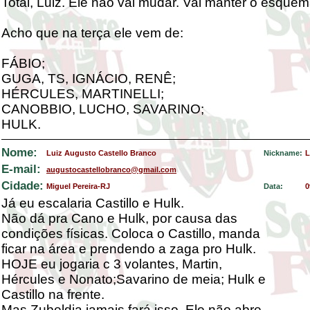
Total, Luiz. Ele não vai mudar. Vai manter o esquem
Acho que na terça ele vem de:
FÁBIO;
GUGA, TS, IGNÁCIO, RENÊ;
HÉRCULES, MARTINELLI;
CANOBBIO, LUCHO, SAVARINO;
HULK.
Nome:
Luiz Augusto Castello Branco
Nickname:
L
E-mail:
augustocastellobranco@gmail.com
Cidade:
Miguel Pereira-RJ
Data:
0
Já eu escalaria Castillo e Hulk.
Não dá pra Cano e Hulk, por causa das
condições físicas. Coloca o Castillo, manda
ficar na área e prendendo a zaga pro Hulk.
HOJE eu jogaria c 3 volantes, Martin,
Hércules e Nonato;Savarino de meia; Hulk e
Castillo na frente.
Mas Zubeldia jamais fará isso. Ele não abre