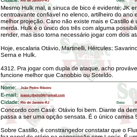
Cidade:
Rio de Janeiro-RJ
Data:
0
Mesmo Hulk mal, a sinuca de bico é evidente; JK er
centroavante confiável no elenco, artilheiro do ano
melhor projeção. Cano não existe mais e Castillo é
merda. Hulk é o único dos três com alguma possibi
render, mas isso torna necessário jogar com dois a
Hoje, escalaria Otávio, Martinelli, Hércules; Savarino
Serna e Hulk.
4312. Pra jogar com dupla de ataque, acho prováve
funcione melhor que Canobbio ou Soteldo.
Nome:
João Pedro Ribeiro
E-mail:
joaop.ribeiro94@gmail.com
Cidade:
Rio de Janeiro-RJ
Data:
0
Concordo com Casé: Otávio foi bem. Diante da dem
passa a ser uma opção sensata. É o único camisa 5
Sobre Castillo, é constrangedor constatar que o Fl
fez papel de otário na negociação com Lanús. É u