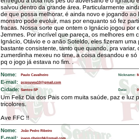
entregou a bola nos pés do adversário e o Ignácio 
salvou dentro da grande área. Particularmente ainda
de que possa melhorar, é ainda novo e jogando ao 
monstro pode evoluir, mas por enquanto só fez part
fracas. Nossa sorte que ontem o Ignácio jogou por e
Jemmes. Por incrível que pareça, os melhores em
Ignácio, Otávio e o anão Soteldo, eles fizeram uma 
bastante consistente, tanto que quando, pra variar, 
zumerdinha mexeu no time, a coisa desandou e s
pq o jogo já estava no fim. .
Nome:
Paulo Cavalheiro
Nickname:
M
E-mail:
pcgouvea10@gmail.com
Cidade:
Santos-SP
Data:
0
Um Feliz Dia dos Pais com muita saúde, paz e luz 
tricolores.
Ave FFC !!
Nome:
João Pedro Ribeiro
E-mail:
joaop.ribeiro94@gmail.com