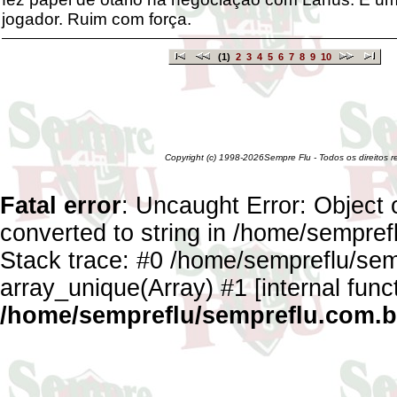
jogador. Ruim com força.
(1)
2
3
4
5
6
7
8
9
10
Copyright (c) 1998-2026Sempre Flu - Todos os direitos 
Fatal error
: Uncaught Error: Object 
converted to string in /home/sempref
Stack trace: #0 /home/sempreflu/semp
array_unique(Array) #1 [internal func
/home/sempreflu/sempreflu.com.br