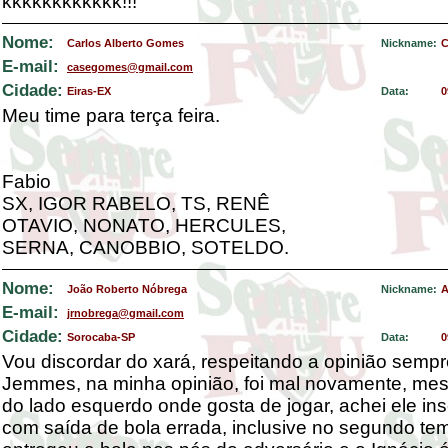
kkkkkkkkkkkk!!!
Nome:
Carlos Alberto Gomes
Nickname:
C
E-mail:
casegomes@gmail.com
Cidade:
Eiras-EX
Data:
0
Meu time para terça feira.
Fabio
SX, IGOR RABELO, TS, RENÊ
OTAVIO, NONATO, HERCULES,
SERNA, CANOBBIO, SOTELDO.
Nome:
João Roberto Nóbrega
Nickname:
A
E-mail:
jrnobrega@gmail.com
Cidade:
Sorocaba-SP
Data:
0
Vou discordar do xará, respeitando a opinião sempr
Jemmes, na minha opinião, foi mal novamente, me
do lado esquerdo onde gosta de jogar, achei ele in
com saída de bola errada, inclusive no segundo te