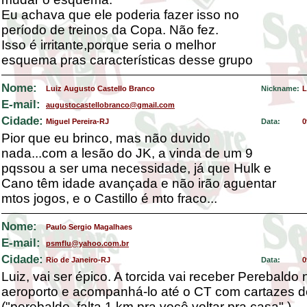
Eu achava que ele poderia fazer isso no
período de treinos da Copa. Não fez.
Isso é irritante,porque seria o melhor
esquema pras características desse grupo
Nome:
Luiz Augusto Castello Branco
Nickname:
L
E-mail:
augustocastellobranco@gmail.com
Cidade:
Miguel Pereira-RJ
Data:
0
Pior que eu brinco, mas não duvido
nada...com a lesão do JK, a vinda de um 9
pqssou a ser uma necessidade, já que Hulk e
Cano têm idade avançada e não irão aguentar
mtos jogos, e o Castillo é mto fraco...
Nome:
Paulo Sergio Magalhaes
E-mail:
psmflu@yahoo.com.br
Cidade:
Rio de Janeiro-RJ
Data:
0
Luiz, vai ser épico. A torcida vai receber Perebaldo 
aeroporto e acompanhá-lo até o CT com cartazes d
("perebaldo, falta 1 km pra você voltar pra casa".)