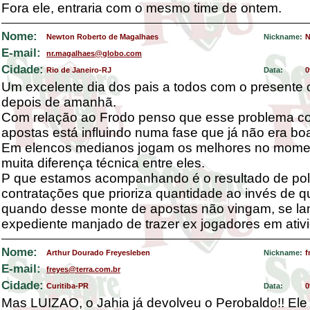
Fora ele, entraria com o mesmo time de ontem.
Nome:
Newton Roberto de Magalhaes
Nickname:
N
E-mail:
nr.magalhaes@globo.com
Cidade:
Rio de Janeiro-RJ
Data:
0
Um excelente dia dos pais a todos com o presente
depois de amanhã.
Com relação ao Frodo penso que esse problema c
apostas está influindo numa fase que já não era bo
Em elencos medianos jogam os melhores no momen
muita diferença técnica entre eles.
P que estamos acompanhando é o resultado de polí
contratações que prioriza quantidade ao invés de q
quando desse monte de apostas não vingam, se l
expediente manjado de trazer ex jogadores em ativ
Nome:
Arthur Dourado Freyesleben
Nickname:
f
E-mail:
freyes@terra.com.br
Cidade:
Curitiba-PR
Data:
0
Mas LUIZAO, o Jahia já devolveu o Perobaldo!! Ele 