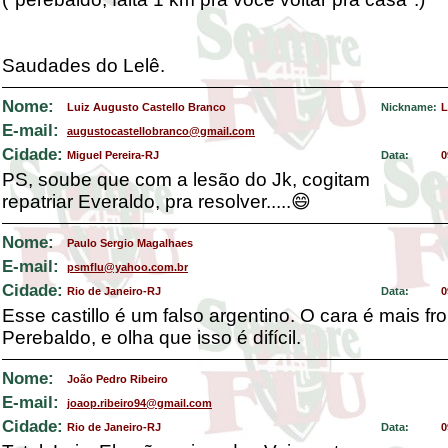
Saudades do Lelê.
Nome:
Luiz Augusto Castello Branco
Nickname:
L
E-mail:
augustocastellobranco@gmail.com
Cidade:
Miguel Pereira-RJ
Data:
0
PS, soube que com a lesão do Jk, cogitam
repatriar Everaldo, pra resolver.....😄
Nome:
Paulo Sergio Magalhaes
E-mail:
psmflu@yahoo.com.br
Cidade:
Rio de Janeiro-RJ
Data:
0
Esse castillo é um falso argentino. O cara é mais f
Perebaldo, e olha que isso é difícil.
Nome:
João Pedro Ribeiro
E-mail:
joaop.ribeiro94@gmail.com
Cidade:
Rio de Janeiro-RJ
Data:
0