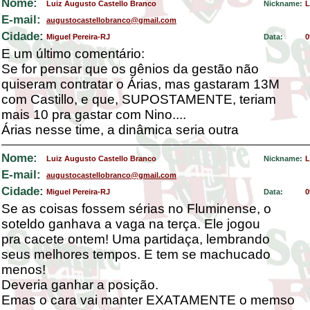
Nome:
Luiz Augusto Castello Branco
Nickname:
L
E-mail:
augustocastellobranco@gmail.com
Cidade:
Miguel Pereira-RJ
Data:
0
E um último comentário:
Se for pensar que os gênios da gestão não
quiseram contratar o Árias, mas gastaram 13M
com Castillo, e que, SUPOSTAMENTE, teriam
mais 10 pra gastar com Nino....
Árias nesse time, a dinâmica seria outra
Nome:
Luiz Augusto Castello Branco
Nickname:
L
E-mail:
augustocastellobranco@gmail.com
Cidade:
Miguel Pereira-RJ
Data:
0
Se as coisas fossem sérias no Fluminense, o
soteldo ganhava a vaga na terça. Ele jogou
pra cacete ontem! Uma partidaça, lembrando
seus melhores tempos. E tem se machucado
menos!
Deveria ganhar a posição.
Emas o cara vai manter EXATAMENTE o memso