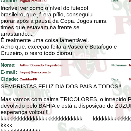
Cidade:
Miguel Pereira-RJ
Data:
0
Incrível ver como o nível do futebol
brasileiro, que já era pífio, conseguiu
piorar após a pausa da Copa. Jogos ruins,
times que estavam na frente se
arrastando....
É realmente uma coisa lamentável.
Acho que, exceção feita a Vasco e Botafogo e
Cruzeiro, o resro todo piorou
Nome:
Arthur Dourado Freyesleben
Nickname:
f
E-mail:
freyes@terra.com.br
Cidade:
Curitiba-PR
Data:
0
SEMPRISTAS FELIZ DIA DOS PAIS A TODOS!!
Mas vamos com calma TRICOLORES, o intrépido 
devolvido pelo BAHIA e está a disposição de ZUZ
esperança voltou!!!
kkkkkkkkkkkkkkkkkkkkkkkkkkkk kkkkkkkkkkkkk
kkkk