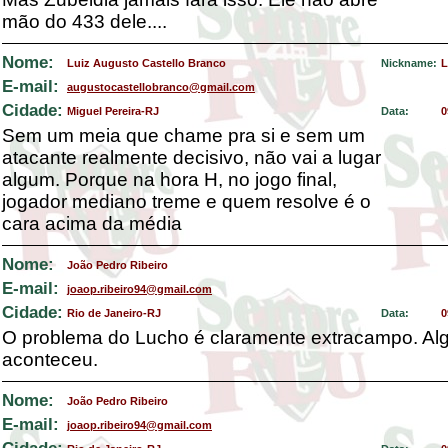
mão do 433 dele....
Nome:
Luiz Augusto Castello Branco
Nickname:
L
E-mail:
augustocastellobranco@gmail.com
Cidade:
Miguel Pereira-RJ
Data:
0
Sem um meia que chame pra si e sem um
atacante realmente decisivo, não vai a lugar
algum. Porque na hora H, no jogo final,
jogador mediano treme e quem resolve é o
cara acima da média
Nome:
João Pedro Ribeiro
E-mail:
joaop.ribeiro94@gmail.com
Cidade:
Rio de Janeiro-RJ
Data:
0
O problema do Lucho é claramente extracampo. Al
aconteceu.
Nome:
João Pedro Ribeiro
E-mail:
joaop.ribeiro94@gmail.com