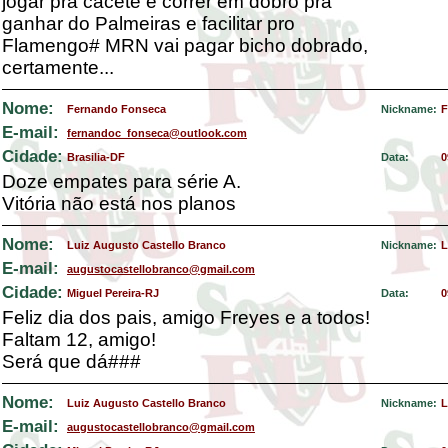
jogar pra cacete e correr em dobro pra
ganhar do Palmeiras e facilitar pro
Flamengo# MRN vai pagar bicho dobrado,
certamente...
Nome:
Fernando Fonseca
Nickname:
F
E-mail:
fernandoc_fonseca@outlook.com
Cidade:
Brasilia-DF
Data:
0
Doze empates para série A.
Vitória não está nos planos
Nome:
Luiz Augusto Castello Branco
Nickname:
L
E-mail:
augustocastellobranco@gmail.com
Cidade:
Miguel Pereira-RJ
Data:
0
Feliz dia dos pais, amigo Freyes e a todos!
Faltam 12, amigo!
Será que dá###
Nome:
Luiz Augusto Castello Branco
Nickname:
L
E-mail:
augustocastellobranco@gmail.com