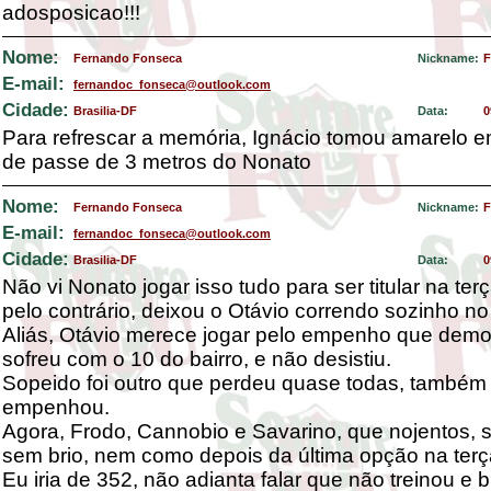
adosposicao!!!
Nome:
Fernando Fonseca
Nickname:
F
E-mail:
fernandoc_fonseca@outlook.com
Cidade:
Brasilia-DF
Data:
0
Para refrescar a memória, Ignácio tomou amarelo 
de passe de 3 metros do Nonato
Nome:
Fernando Fonseca
Nickname:
F
E-mail:
fernandoc_fonseca@outlook.com
Cidade:
Brasilia-DF
Data:
0
Não vi Nonato jogar isso tudo para ser titular na terç
pelo contrário, deixou o Otávio correndo sozinho no
Aliás, Otávio merece jogar pelo empenho que demo
sofreu com o 10 do bairro, e não desistiu.
Sopeido foi outro que perdeu quase todas, também
empenhou.
Agora, Frodo, Cannobio e Savarino, que nojentos,
sem brio, nem como depois da última opção na terç
Eu iria de 352, não adianta falar que não treinou e b