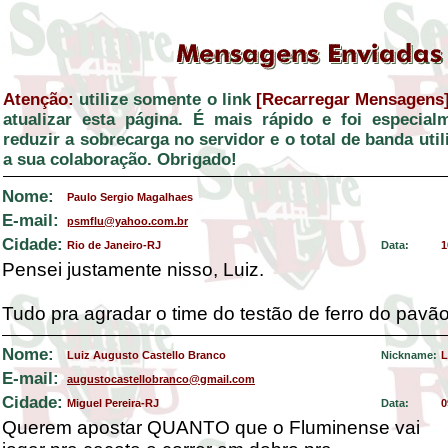
Atenção:
utilize somente o link
[Recarregar Mensagens
atualizar esta página. É mais rápido e foi especial
reduzir a sobrecarga no servidor e o total de banda ut
a sua colaboração. Obrigado!
Nome:
Paulo Sergio Magalhaes
E-mail:
psmflu@yahoo.com.br
Cidade:
Rio de Janeiro-RJ
Data:
1
Pensei justamente nisso, Luiz.
Tudo pra agradar o time do testão de ferro do pavão
Nome:
Luiz Augusto Castello Branco
Nickname:
L
E-mail:
augustocastellobranco@gmail.com
Cidade:
Miguel Pereira-RJ
Data:
0
Querem apostar QUANTO que o Fluminense vai