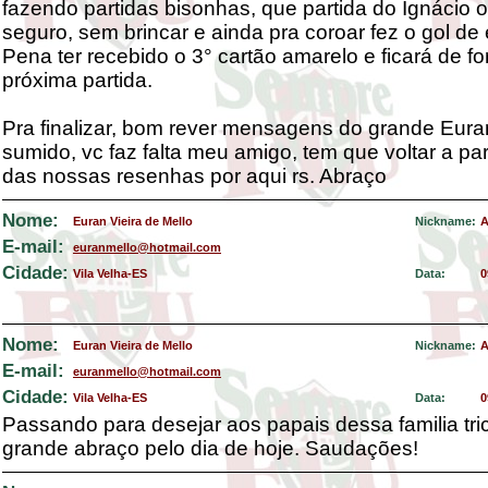
fazendo partidas bisonhas, que partida do Ignácio 
seguro, sem brincar e ainda pra coroar fez o gol de
Pena ter recebido o 3° cartão amarelo e ficará de fo
próxima partida.
Pra finalizar, bom rever mensagens do grande Eura
sumido, vc faz falta meu amigo, tem que voltar a par
das nossas resenhas por aqui rs. Abraço
Nome:
Euran Vieira de Mello
Nickname:
A
E-mail:
euranmello@hotmail.com
Cidade:
Vila Velha-ES
Data:
0
Nome:
Euran Vieira de Mello
Nickname:
A
E-mail:
euranmello@hotmail.com
Cidade:
Vila Velha-ES
Data:
0
Passando para desejar aos papais dessa familia tri
grande abraço pelo dia de hoje. Saudações!