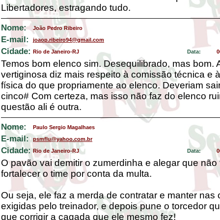
Libertadores, estragando tudo.
Nome:
João Pedro Ribeiro
E-mail:
joaop.ribeiro94@gmail.com
Cidade:
Rio de Janeiro-RJ
Data:
0
Temos bom elenco sim. Desequilibrado, mas bom. 
vertiginosa diz mais respeito à comissão técnica e à
física do que propriamente ao elenco. Deveriam sai
cinco# Com certeza, mas isso não faz do elenco ru
questão ali é outra.
Nome:
Paulo Sergio Magalhaes
E-mail:
psmflu@yahoo.com.br
Cidade:
Rio de Janeiro-RJ
Data:
0
O pavão vai demitir o zumerdinha e alegar que nã
fortalecer o time por conta da multa.
Ou seja, ele faz a merda de contratar e manter nas
exigidas pelo treinador, e depois pune o torcedor 
que corrigir a cagada que ele mesmo fez!