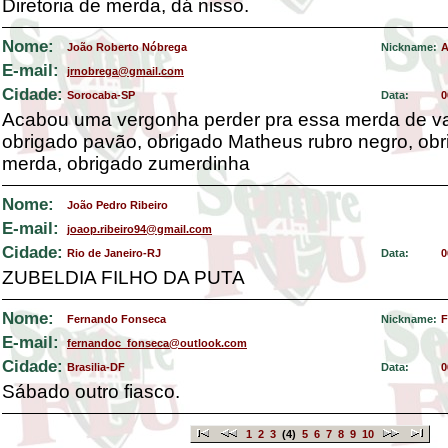
Diretoria de merda, dá nisso.
Nome:
João Roberto Nóbrega
Nickname:
A
E-mail:
jrnobrega@gmail.com
Cidade:
Sorocaba-SP
Data:
0
Acabou uma vergonha perder pra essa merda de v
obrigado pavão, obrigado Matheus rubro negro, obr
merda, obrigado zumerdinha
Nome:
João Pedro Ribeiro
E-mail:
joaop.ribeiro94@gmail.com
Cidade:
Rio de Janeiro-RJ
Data:
0
ZUBELDIA FILHO DA PUTA
Nome:
Fernando Fonseca
Nickname:
F
E-mail:
fernandoc_fonseca@outlook.com
Cidade:
Brasilia-DF
Data:
0
Sábado outro fiasco.
1
2
3
(4)
5
6
7
8
9
10