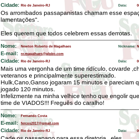
Cidade:
Rio de Janeiro-RJ
Data:
0
Os arrombados passapanistas chamam esse espaç
lamentações".
Eles querem que todos celebrem essas derrotas.
Nome:
Newton Roberto de Magalhaes
Nickname:
N
E-mail:
nr.magalhaes@globo.com
Cidade:
Rio de Janeiro-RJ
Data:
0
Mais uma vergonha de um time ridículo, covarde ,c
veteranos e principalmente superestimado.
Hulk,Cano,Ganso jogaram 15 minutos e pareciam q
jogado 120 minutos.
Infelizmente na minha velhice tenho que engolir q
time de VIADOS!!! Freguês do caralho!
Nome:
Fernando Costa
E-mail:
fercos2017@gmail.com
Cidade:
Rio de Janeiro-RJ
Data:
0
Cade os passapano para essa diretoria...eles