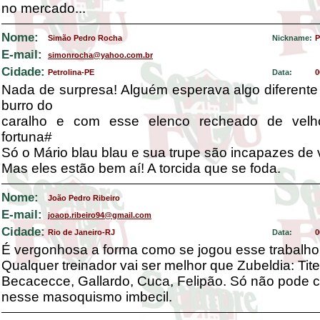
no mercado...
Nome:
Simão Pedro Rocha
Nickname:
P
E-mail:
simonrocha@yahoo.com.br
Cidade:
Petrolina-PE
Data:
0
Nada de surpresa! Alguém esperava algo diferente
burro do
caralho e com esse elenco recheado de vel
fortuna#
Só o Mário blau blau e sua trupe são incapazes de v
Mas eles estão bem aí! A torcida que se foda.
Nome:
João Pedro Ribeiro
E-mail:
joaop.ribeiro94@gmail.com
Cidade:
Rio de Janeiro-RJ
Data:
0
É vergonhosa a forma como se jogou esse trabalho 
Qualquer treinador vai ser melhor que Zubeldia: Tite
Becacecce, Gallardo, Cuca, Felipão. Só não pode c
nesse masoquismo imbecil.