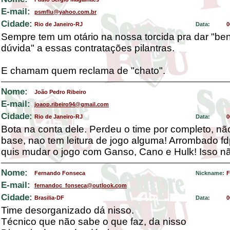
E-mail:
psmflu@yahoo.com.br
Cidade:
Rio de Janeiro-RJ
Data:
0
Sempre tem um otário na nossa torcida pra dar "ben
dúvida" a essas contratações pilantras.
E chamam quem reclama de "chato".
Nome:
João Pedro Ribeiro
E-mail:
joaop.ribeiro94@gmail.com
Cidade:
Rio de Janeiro-RJ
Data:
0
Bota na conta dele. Perdeu o time por completo, nã
base, nao tem leitura de jogo alguma! Arrombado fd
quis mudar o jogo com Ganso, Cano e Hulk! Isso nã
Nome:
Fernando Fonseca
Nickname:
F
E-mail:
fernandoc_fonseca@outlook.com
Cidade:
Brasilia-DF
Data:
0
Time desorganizado dá nisso.
Técnico que não sabe o que faz, da nisso