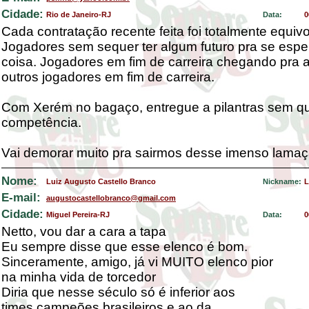
Cidade:
Rio de Janeiro-RJ
Data:
0
Cada contratação recente feita foi totalmente equiv
Jogadores sem sequer ter algum futuro pra se espe
coisa. Jogadores em fim de carreira chegando pra
outros jogadores em fim de carreira.
Com Xerém no bagaço, entregue a pilantras sem q
competência.
Vai demorar muito pra sairmos desse imenso lamaç
Nome:
Luiz Augusto Castello Branco
Nickname:
L
E-mail:
augustocastellobranco@gmail.com
Cidade:
Miguel Pereira-RJ
Data:
0
Netto, vou dar a cara a tapa
Eu sempre disse que esse elenco é bom.
Sinceramente, amigo, já vi MUITO elenco pior
na minha vida de torcedor
Diria que nesse século só é inferior aos
times campeões brasileiros e ao da