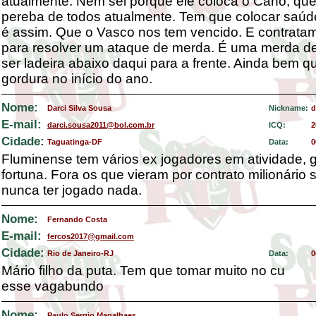
atualmente. Nem sei porque ele coloca o Cano, que
pereba de todos atualmente. Tem que colocar saú
é assim. Que o Vasco nos tem vencido. E contrata
para resolver um ataque de merda. É uma merda de
ser ladeira abaixo daqui para a frente. Ainda bem q
gordura no início do ano.
Nome:
Darci Silva Sousa
Nickname:
d
E-mail:
darci.sousa2011@bol.com.br
ICQ:
2
Cidade:
Taguatinga-DF
Data:
0
Fluminense tem vários ex jogadores em atividade,
fortuna. Fora os que vieram por contrato milionário
nunca ter jogado nada.
Nome:
Fernando Costa
E-mail:
fercos2017@gmail.com
Cidade:
Rio de Janeiro-RJ
Data:
0
Mário filho da puta. Tem que tomar muito no cu
esse vagabundo
Nome:
Paulo Sergio Magalhaes