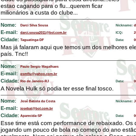
estao cagando para o flu...querem ficar
milionários a custa do clube...
Nome:
Darci Silva Sousa
Nickname:
d
E-mail:
darci.sousa2011@bol.com.br
ICQ:
2
Cidade:
Taguatinga-DF
Data:
0
Mas já falaram aqui que temos um dos melhores el
país. Tnc!!
Nome:
Paulo Sergio Magalhaes
E-mail:
psmflu@yahoo.com.br
Cidade:
Rio de Janeiro-RJ
Data:
0
A Novela Hulk só podia ter esse final tosco.
Nome:
José Batista da Costa
Nickname:
J
E-mail:
josebat@bol.com.br
Cidade:
Aparecida-SP
Data:
0
Esse time está com performance de rebaixado. Os
jogando um pouco de bola no começo do ano estão