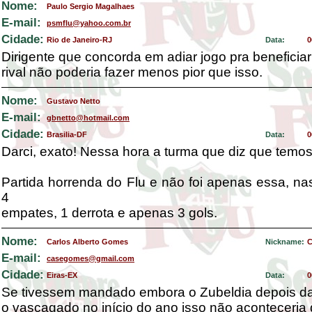
Nome:
Paulo Sergio Magalhaes
E-mail:
psmflu@yahoo.com.br
Cidade:
Rio de Janeiro-RJ
Data:
0
Dirigente que concorda em adiar jogo pra beneficiar
rival não poderia fazer menos pior que isso.
Nome:
Gustavo Netto
E-mail:
gbnetto@hotmail.com
Cidade:
Brasilia-DF
Data:
0
Darci, exato! Nessa hora a turma que diz que tem
Partida horrenda do Flu e não foi apenas essa, nas
4
empates, 1 derrota e apenas 3 gols.
Nome:
Carlos Alberto Gomes
Nickname:
C
E-mail:
casegomes@gmail.com
Cidade:
Eiras-EX
Data:
0
Se tivessem mandado embora o Zubeldia depois da
o vascagado no início do ano isso não aconteceria