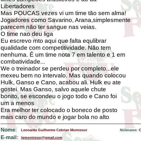
Libertadores
Mas POUCAS vezes vi um time tão sem alma!
Jogadores como Savarino, Arana,simplesmente
parecem não ter sangue nas veias.
O time nao deu liga
Eu escrevo mto aqui que falta equlibrar
qualidade com competitividade. Não tem
nenhuma. É um time nota 7 em talento e 1 em
combatividade...
We o treinador se perdeu por completo...ele
mexeu bem no intervalo. Mas quando colocou
Hulk, Ganso e Cano, acabou ali. Hulk eu ate
gostei. Mas Ganso, salvo aquele chute
bonito, se escondeu o jogo todo e Cano foi
um a menos
Era melhor ter colocado o boneco de posto
mais caro do mundo e jogar bola no alto
Nome:
Leonardo Guilherme Cebrian Montresor
Nickname:
C
E-mail:
lgmontresor@gmail.com