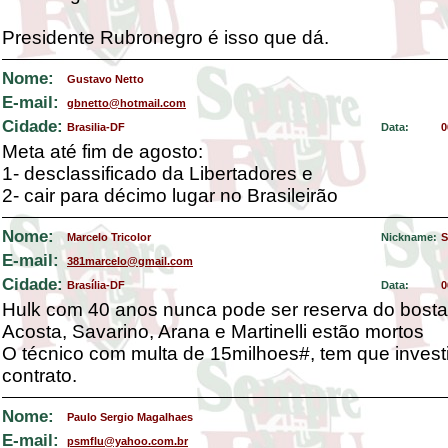
Presidente Rubronegro é isso que dá.
Nome:
Gustavo Netto
E-mail:
gbnetto@hotmail.com
Cidade:
Brasilia-DF
Data:
0
Meta até fim de agosto:
1- desclassificado da Libertadores e
2- cair para décimo lugar no Brasileirão
Nome:
Marcelo Tricolor
Nickname:
S
E-mail:
381marcelo@gmail.com
Cidade:
Brasília-DF
Data:
0
Hulk com 40 anos nunca pode ser reserva do bosta
Acosta, Savarino, Arana e Martinelli estão mortos
O técnico com multa de 15milhoes#, tem que invest
contrato.
Nome:
Paulo Sergio Magalhaes
E-mail:
psmflu@yahoo.com.br