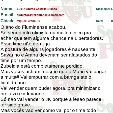
Nome:
Luiz Augusto Castello Branco
Nickname:
L
E-mail:
augustocastellobranco@gmail.com
Cidade:
Miguel Pereira-RJ
Data:
0
O ano do Fluminense acabou.
Só sendo mto otimista ou muito cínico pra
achar que tem alguma chance na Libertadores.
Esse time não deu liga.
A postura de alguns jogadores é nauseante
Savarino e Arana deveriam ser afastados do
time por um tempo.
Zubeldia está completamente perdido.
Mas vocês acham mesmo que o Mario vai pagar
a multa# Vai empurrar com a barriga até o
final do ano
Vai vender quem puder agora, pra minimizar o
prejuízo e ir levando.
Só não vai vender o JK porque a lesão parece
ter sido grave.
Mas vocês vão ver como vai por o time todo