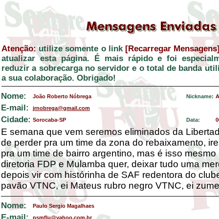
Atenção:
utilize somente o link
[Recarregar Mensagens
atualizar esta página. É mais rápido e foi especial
reduzir a sobrecarga no servidor e o total de banda ut
a sua colaboração. Obrigado!
Nome:
João Roberto Nóbrega
Nickname:
A
E-mail:
jrnobrega@gmail.com
Cidade:
Sorocaba-SP
Data:
0
E semana que vem seremos eliminados da Libertad
de perder pra um time da zona do rebaixamento, ir
pra um time de bairro argentino, mas é isso mesmo
diretoria FDP e Mulamba quer, deixar tudo uma mer
depois vir com histórinha de SAF redentora do clube
pavão VTNC, ei Mateus rubro negro VTNC, ei zum
Nome:
Paulo Sergio Magalhaes
E-mail:
psmflu@yahoo.com.br