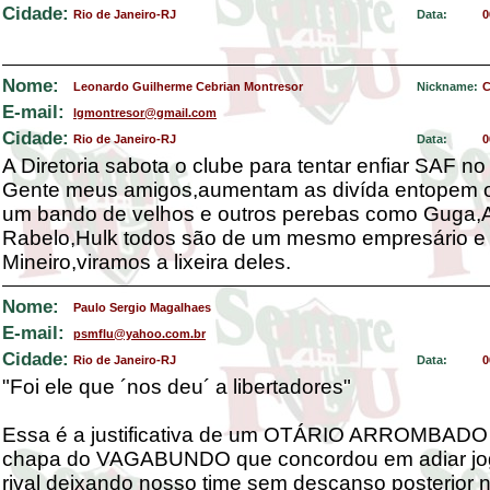
Cidade:
Rio de Janeiro-RJ
Data:
0
Nome:
Leonardo Guilherme Cebrian Montresor
Nickname:
C
E-mail:
lgmontresor@gmail.com
Cidade:
Rio de Janeiro-RJ
Data:
0
A Diretoria sabota o clube para tentar enfiar SAF no
Gente meus amigos,aumentam as divída entopem 
um bando de velhos e outros perebas como Guga,A
Rabelo,Hulk todos são de um mesmo empresário e 
Mineiro,viramos a lixeira deles.
Nome:
Paulo Sergio Magalhaes
E-mail:
psmflu@yahoo.com.br
Cidade:
Rio de Janeiro-RJ
Data:
0
"Foi ele que ´nos deu´ a libertadores"
Essa é a justificativa de um OTÁRIO ARROMBADO 
chapa do VAGABUNDO que concordou em adiar jog
rival deixando nosso time sem descanso posterior 