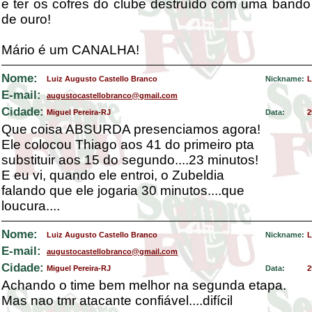
e ter os cofres do clube destruído com uma band
de ouro!
Mário é um CANALHA!
Nome:
Luiz Augusto Castello Branco
Nickname:
L
E-mail:
augustocastellobranco@gmail.com
Cidade:
Miguel Pereira-RJ
Data:
2
Que coisa ABSURDA presenciamos agora!
Ele colocou Thiago aos 41 do primeiro pta
substituir aos 15 do segundo....23 minutos!
E eu vi, quando ele entroi, o Zubeldia
falando que ele jogaria 30 minutos....que
loucura....
Nome:
Luiz Augusto Castello Branco
Nickname:
L
E-mail:
augustocastellobranco@gmail.com
Cidade:
Miguel Pereira-RJ
Data:
2
Achando o time bem melhor na segunda etapa.
Mas nao tmr atacante confiável....difícil