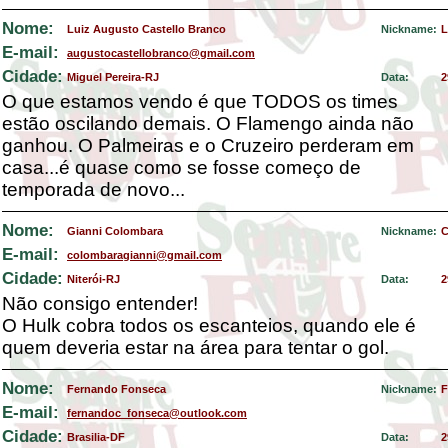
Nome:
Luiz Augusto Castello Branco
Nickname:
L
E-mail:
augustocastellobranco@gmail.com
Cidade:
Miguel Pereira-RJ
Data:
2
O que estamos vendo é que TODOS os times
estão oscilando demais. O Flamengo ainda não
ganhou. O Palmeiras e o Cruzeiro perderam em
casa...é quase como se fosse começo de
temporada de novo...
Nome:
Gianni Colombara
Nickname:
C
E-mail:
colombaragianni@gmail.com
Cidade:
Niterói-RJ
Data:
2
Não consigo entender!
O Hulk cobra todos os escanteios, quando ele é
quem deveria estar na área para tentar o gol.
Nome:
Fernando Fonseca
Nickname:
F
E-mail:
fernandoc_fonseca@outlook.com
Cidade:
Brasilia-DF
Data:
2