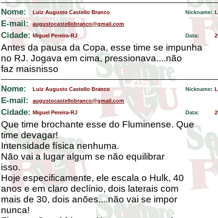
Nome:
Luiz Augusto Castello Branco
Nickname:
L
E-mail:
augustocastellobranco@gmail.com
Cidade:
Miguel Pereira-RJ
Data:
2
Antes da pausa da Copa, esse time se impunha
no RJ. Jogava em cima, pressionava....não
faz maisnisso
Nome:
Luiz Augusto Castello Branco
Nickname:
L
E-mail:
augustocastellobranco@gmail.com
Cidade:
Miguel Pereira-RJ
Data:
2
Que time brochante esse do Fluminense. Que
time devagar!
Intensidade física nenhuma.
Não vai a lugar algum se não equilibrar
isso.
Hoje especificamente, ele escala o Hulk, 40
anos e em claro declínio, dois laterais com
mais de 30, dois anões....não vai se impor
nunca!