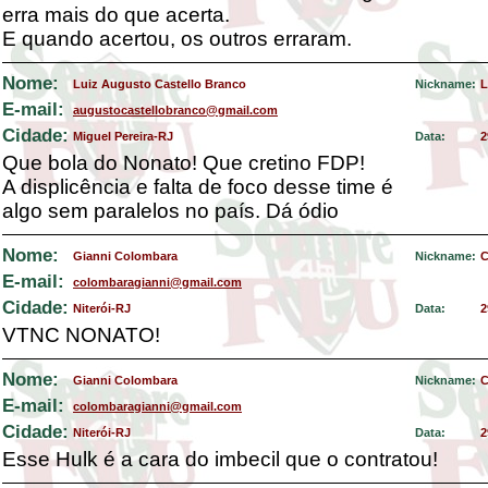
erra mais do que acerta.
E quando acertou, os outros erraram.
Nome:
Luiz Augusto Castello Branco
Nickname:
L
E-mail:
augustocastellobranco@gmail.com
Cidade:
Miguel Pereira-RJ
Data:
2
Que bola do Nonato! Que cretino FDP!
A displicência e falta de foco desse time é
algo sem paralelos no país. Dá ódio
Nome:
Gianni Colombara
Nickname:
C
E-mail:
colombaragianni@gmail.com
Cidade:
Niterói-RJ
Data:
2
VTNC NONATO!
Nome:
Gianni Colombara
Nickname:
C
E-mail:
colombaragianni@gmail.com
Cidade:
Niterói-RJ
Data:
2
Esse Hulk é a cara do imbecil que o contratou!