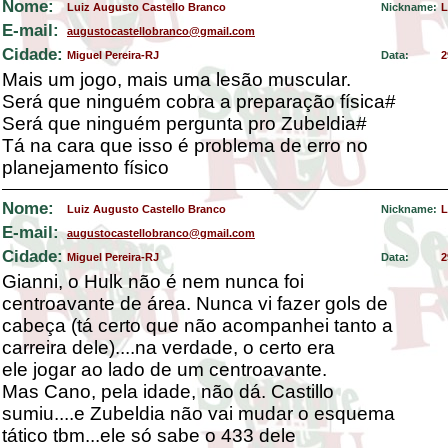
Nome:
Luiz Augusto Castello Branco
Nickname:
L
E-mail:
augustocastellobranco@gmail.com
Cidade:
Miguel Pereira-RJ
Data:
2
Mais um jogo, mais uma lesão muscular.
Será que ninguém cobra a preparação física#
Será que ninguém pergunta pro Zubeldia#
Tá na cara que isso é problema de erro no
planejamento físico
Nome:
Luiz Augusto Castello Branco
Nickname:
L
E-mail:
augustocastellobranco@gmail.com
Cidade:
Miguel Pereira-RJ
Data:
2
Gianni, o Hulk não é nem nunca foi
centroavante de área. Nunca vi fazer gols de
cabeça (tá certo que não acompanhei tanto a
carreira dele)....na verdade, o certo era
ele jogar ao lado de um centroavante.
Mas Cano, pela idade, não dá. Castillo
sumiu....e Zubeldia não vai mudar o esquema
tático tbm...ele só sabe o 433 dele