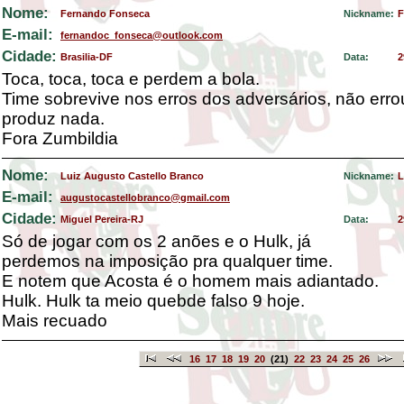
Nome:
Fernando Fonseca
Nickname:
F
E-mail:
fernandoc_fonseca@outlook.com
Cidade:
Brasilia-DF
Data:
2
Toca, toca, toca e perdem a bola.
Time sobrevive nos erros dos adversários, não erro
produz nada.
Fora Zumbildia
Nome:
Luiz Augusto Castello Branco
Nickname:
L
E-mail:
augustocastellobranco@gmail.com
Cidade:
Miguel Pereira-RJ
Data:
2
Só de jogar com os 2 anões e o Hulk, já
perdemos na imposição pra qualquer time.
E notem que Acosta é o homem mais adiantado.
Hulk. Hulk ta meio quebde falso 9 hoje.
Mais recuado
16
17
18
19
20
(21)
22
23
24
25
26