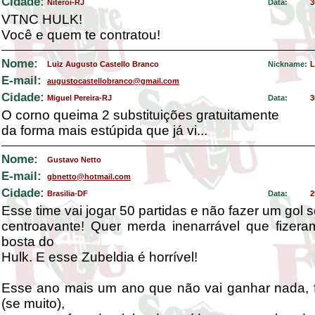
Cidade:
Niterói-RJ
Data:
3
VTNC HULK!
Você e quem te contratou!
Nome:
Luiz Augusto Castello Branco
Nickname:
L
E-mail:
augustocastellobranco@gmail.com
Cidade:
Miguel Pereira-RJ
Data:
3
O corno queima 2 substituições gratuitamente
da forma mais estúpida que já vi...
Nome:
Gustavo Netto
E-mail:
gbnetto@hotmail.com
Cidade:
Brasilia-DF
Data:
2
Esse time vai jogar 50 partidas e não fazer um gol
centroavante! Quer merda inenarrável que fizera
bosta do
Hulk. E esse Zubeldia é horrível!
Esse ano mais um ano que não vai ganhar nada, f
(se muito),