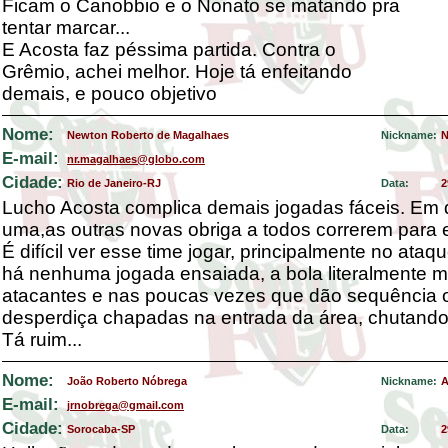
Ficam o Canobbio e o Nonato se matando pra
tentar marcar...
E Acosta faz péssima partida. Contra o
Grêmio, achei melhor. Hoje tá enfeitando
demais, e pouco objetivo
Nome:
Newton Roberto de Magalhaes
Nickname:
N
E-mail:
nr.magalhaes@globo.com
Cidade:
Rio de Janeiro-RJ
Data:
2
Lucho Acosta complica demais jogadas fáceis. Em 
uma,as outras novas obriga a todos correrem para e
É difícil ver esse time jogar, principalmente no ataq
há nenhuma jogada ensaiada, a bola literalmente ma
atacantes e nas poucas vezes que dão sequência o 
desperdiça chapadas na entrada da área, chutando
Tá ruim...
Nome:
João Roberto Nóbrega
Nickname:
A
E-mail:
jrnobrega@gmail.com
Cidade:
Sorocaba-SP
Data:
2