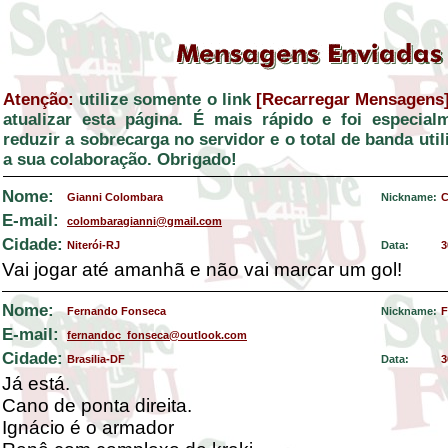
Atenção:
utilize somente o link
[Recarregar Mensagens
atualizar esta página. É mais rápido e foi especial
reduzir a sobrecarga no servidor e o total de banda ut
a sua colaboração. Obrigado!
Nome:
Gianni Colombara
Nickname:
C
E-mail:
colombaragianni@gmail.com
Cidade:
Niterói-RJ
Data:
3
Vai jogar até amanhã e não vai marcar um gol!
Nome:
Fernando Fonseca
Nickname:
F
E-mail:
fernandoc_fonseca@outlook.com
Cidade:
Brasilia-DF
Data:
3
Já está.
Cano de ponta direita.
Ignácio é o armador