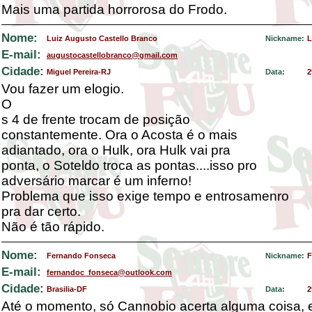
Mais uma partida horrorosa do Frodo.
Nome:
Luiz Augusto Castello Branco
Nickname:
L
E-mail:
augustocastellobranco@gmail.com
Cidade:
Miguel Pereira-RJ
Data:
2
Vou fazer um elogio.
O
s 4 de frente trocam de posição
constantemente. Ora o Acosta é o mais
adiantado, ora o Hulk, ora Hulk vai pra
ponta, o Soteldo troca as pontas....isso pro
adversário marcar é um inferno!
Problema que isso exige tempo e entrosamenro
pra dar certo.
Não é tão rápido.
Nome:
Fernando Fonseca
Nickname:
F
E-mail:
fernandoc_fonseca@outlook.com
Cidade:
Brasilia-DF
Data:
2
Até o momento, só Cannobio acerta alguma coisa, 