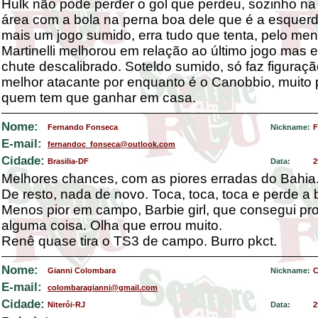
Hulk não pode perder o gol que perdeu, sozinho n
área com a bola na perna boa dele que é a esquerd
mais um jogo sumido, erra tudo que tenta, pelo me
Martinelli melhorou em relação ao último jogo mas 
chute descalibrado. Soteldo sumido, só faz figuraçã
melhor atacante por enquanto é o Canobbio, muito
quem tem que ganhar em casa.
Nome:
Fernando Fonseca
Nickname:
F
E-mail:
fernandoc_fonseca@outlook.com
Cidade:
Brasilia-DF
Data:
2
Melhores chances, com as piores erradas do Bahia
De resto, nada de novo. Toca, toca, toca e perde a 
Menos pior em campo, Barbie girl, que consegui pro
alguma coisa. Olha que errou muito.
Renê quase tira o TS3 de campo. Burro pkct.
Nome:
Gianni Colombara
Nickname:
C
E-mail:
colombaragianni@gmail.com
Cidade:
Niterói-RJ
Data:
2