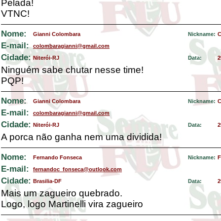
Pelada!
VTNC!
Nome:
Gianni Colombara
Nickname:
C
E-mail:
colombaragianni@gmail.com
Cidade:
Niterói-RJ
Data:
2
Ninguém sabe chutar nesse time!
PQP!
Nome:
Gianni Colombara
Nickname:
C
E-mail:
colombaragianni@gmail.com
Cidade:
Niterói-RJ
Data:
2
A porca não ganha nem uma dividida!
Nome:
Fernando Fonseca
Nickname:
F
E-mail:
fernandoc_fonseca@outlook.com
Cidade:
Brasilia-DF
Data:
2
Mais um zagueiro quebrado.
Logo, logo Martinelli vira zagueiro