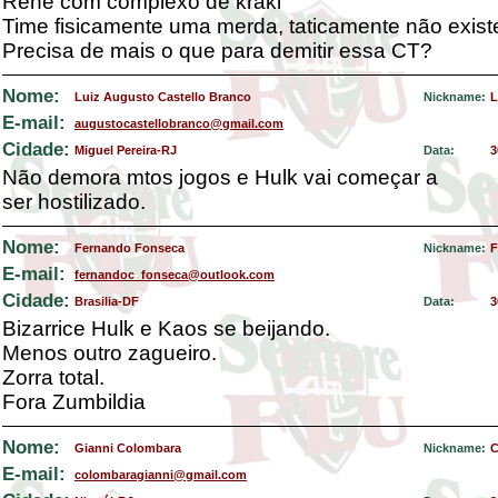
Renê com complexo de kraki
Time fisicamente uma merda, taticamente não exist
Precisa de mais o que para demitir essa CT?
Nome:
Luiz Augusto Castello Branco
Nickname:
L
E-mail:
augustocastellobranco@gmail.com
Cidade:
Miguel Pereira-RJ
Data:
3
Não demora mtos jogos e Hulk vai começar a
ser hostilizado.
Nome:
Fernando Fonseca
Nickname:
F
E-mail:
fernandoc_fonseca@outlook.com
Cidade:
Brasilia-DF
Data:
3
Bizarrice Hulk e Kaos se beijando.
Menos outro zagueiro.
Zorra total.
Fora Zumbildia
Nome:
Gianni Colombara
Nickname:
C
E-mail:
colombaragianni@gmail.com