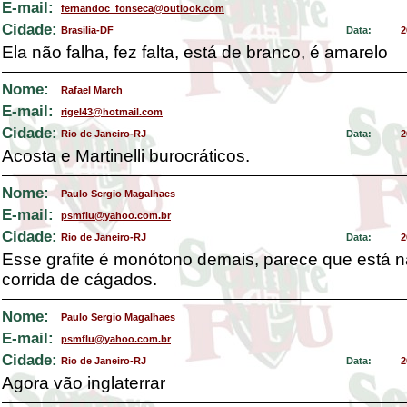
E-mail:
fernandoc_fonseca@outlook.com
Cidade:
Brasilia-DF
Data:
2
Ela não falha, fez falta, está de branco, é amarelo
Nome:
Rafael March
E-mail:
rigel43@hotmail.com
Cidade:
Rio de Janeiro-RJ
Data:
2
Acosta e Martinelli burocráticos.
Nome:
Paulo Sergio Magalhaes
E-mail:
psmflu@yahoo.com.br
Cidade:
Rio de Janeiro-RJ
Data:
2
Esse grafite é monótono demais, parece que está 
corrida de cágados.
Nome:
Paulo Sergio Magalhaes
E-mail:
psmflu@yahoo.com.br
Cidade:
Rio de Janeiro-RJ
Data:
2
Agora vão inglaterrar