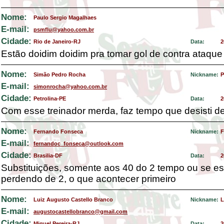
Nome:
Paulo Sergio Magalhaes
E-mail:
psmflu@yahoo.com.br
Cidade:
Rio de Janeiro-RJ
Data:
2
Estão doidim doidim pra tomar gol de contra ataque
Nome:
Simão Pedro Rocha
Nickname:
P
E-mail:
simonrocha@yahoo.com.br
Cidade:
Petrolina-PE
Data:
2
Com esse treinador merda, faz tempo que desisti 
Nome:
Fernando Fonseca
Nickname:
F
E-mail:
fernandoc_fonseca@outlook.com
Cidade:
Brasilia-DF
Data:
2
Substituições, somente aos 40 do 2 tempo ou se es
perdendo de 2, o que acontecer primeiro
Nome:
Luiz Augusto Castello Branco
Nickname:
L
E-mail:
augustocastellobranco@gmail.com
Cidade:
Miguel Pereira-RJ
Data:
2