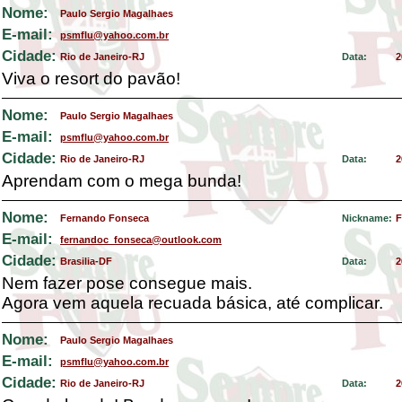
Nome:
Paulo Sergio Magalhaes
E-mail:
psmflu@yahoo.com.br
Cidade:
Rio de Janeiro-RJ
Data:
2
Viva o resort do pavão!
Nome:
Paulo Sergio Magalhaes
E-mail:
psmflu@yahoo.com.br
Cidade:
Rio de Janeiro-RJ
Data:
2
Aprendam com o mega bunda!
Nome:
Fernando Fonseca
Nickname:
F
E-mail:
fernandoc_fonseca@outlook.com
Cidade:
Brasilia-DF
Data:
2
Nem fazer pose consegue mais.
Agora vem aquela recuada básica, até complicar.
Nome:
Paulo Sergio Magalhaes
E-mail:
psmflu@yahoo.com.br
Cidade:
Rio de Janeiro-RJ
Data:
2