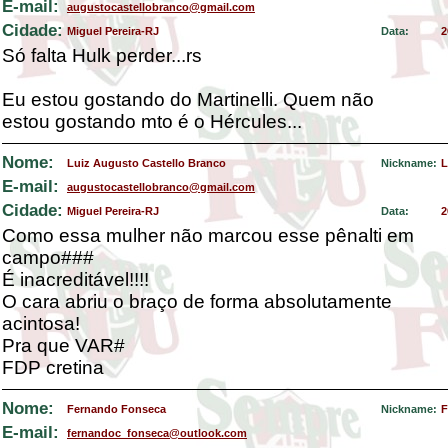
E-mail:
augustocastellobranco@gmail.com
Cidade:
Miguel Pereira-RJ
Data:
2
Só falta Hulk perder...rs
Eu estou gostando do Martinelli. Quem não
estou gostando mto é o Hércules...
Nome:
Luiz Augusto Castello Branco
Nickname:
L
E-mail:
augustocastellobranco@gmail.com
Cidade:
Miguel Pereira-RJ
Data:
2
Como essa mulher não marcou esse pênalti em
campo###
É inacreditável!!!!
O cara abriu o braço de forma absolutamente
acintosa!
Pra que VAR#
FDP cretina
Nome:
Fernando Fonseca
Nickname:
F
E-mail:
fernandoc_fonseca@outlook.com