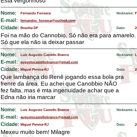
Está vergonhoso
Nome:
Fernando Fonseca
Nickname:
F
E-mail:
fernandoc_fonseca@outlook.com
Cidade:
Brasilia-DF
Data:
2
Foi na mão do Cannobio. Só não era para amarelo.
Só que ela não ia deixar passar
Nome:
Luiz Augusto Castello Branco
Nickname:
L
E-mail:
augustocastellobranco@gmail.com
Cidade:
Miguel Pereira-RJ
Data:
2
Que lambança do Renê jogando essa bola pra
frenre da área. Eu achei que Canobbio NÃO
fez falta, mas é mta ingenuidade achar que a
Edna não iria marcar
Nome:
Luiz Augusto Castello Branco
Nickname:
L
E-mail:
augustocastellobranco@gmail.com
Cidade:
Miguel Pereira-RJ
Data:
2
Mexeu muito bem! Milagre