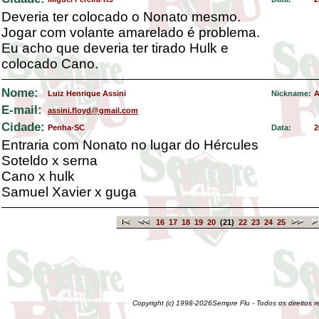
Deveria ter colocado o Nonato mesmo.
Jogar com volante amarelado é problema.
Eu acho que deveria ter tirado Hulk e
colocado Cano.
Nome:
Luiz Henrique Assini
Nickname:
A
E-mail:
assini.floyd@gmail.com
Cidade:
Penha-SC
Data:
2
Entraria com Nonato no lugar do Hércules
Soteldo x serna
Cano x hulk
Samuel Xavier x guga
16
17
18
19
20
(21)
22
23
24
25
Copyright (c) 1998-2026Sempre Flu - Todos os direitos 