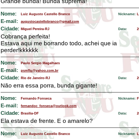
Grande bunda! Bunda suprema!
Nome:
Luiz Augusto Castello Branco
Nickname:
L
E-mail:
augustocastellobranco@gmail.com
Cidade:
Miguel Pereira-RJ
Data:
2
Cobrança perfeita!
Estava aqui me borrando todo, achei que ia
perder!kkkkkk
Nome:
Paulo Sergio Magalhaes
E-mail:
psmflu@yahoo.com.br
Cidade:
Rio de Janeiro-RJ
Data:
2
Não erra essa porra, bunda gigante!
Nome:
Fernando Fonseca
Nickname:
F
E-mail:
fernandoc_fonseca@outlook.com
Cidade:
Brasilia-DF
Data:
2
Ela estava de frente. E o amarelo?
Nome:
Luiz Augusto Castello Branco
Nickname:
L