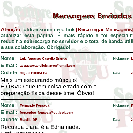
Atenção:
utilize somente o link
[Recarregar Mensagens
atualizar esta página. É mais rápido e foi especial
reduzir a sobrecarga no servidor e o total de banda ut
a sua colaboração. Obrigado!
Nome:
Luiz Augusto Castello Branco
Nickname:
L
E-mail:
augustocastellobranco@gmail.com
Cidade:
Miguel Pereira-RJ
Data:
2
Mais um estourando músculo!
É ÓBVIO que tem coisa errada com a
preparação física desse time! Óbvio!
Nome:
Fernando Fonseca
Nickname:
F
E-mail:
fernandoc_fonseca@outlook.com
Cidade:
Brasilia-DF
Data:
2
Recuada clara, é a Edna nada.