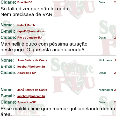
Cidade:
Brasilia-DF
Data:
2
Só falta dizer que não foi nada.
Nem precisava de VAR
Nome:
Rafael March
E-mail:
rigel43@hotmail.com
Cidade:
Rio de Janeiro-RJ
Data:
2
Martinelli é outro com péssima atuação
neste jogo. O que está acontecendo#
Nome:
José Batista da Costa
Nickname:
J
E-mail:
josebat@bol.com.br
Cidade:
Aparecida-SP
Data:
2
Nome:
José Batista da Costa
Nickname:
J
E-mail:
josebat@bol.com.br
Cidade:
Aparecida-SP
Data:
2
Esse maldito time quer marcar gol tabelando dentr
área.