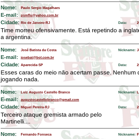
Nome:
Paulo Sergio Magalhaes
E-mail:
psmflu@yahoo.com.br
Cidade:
Rio de Janeiro-RJ
Data:
2
Time morreu ofensivamente. Está repetindo a inglat
a argentina.
Nome:
José Batista da Costa
Nickname:
J
E-mail:
josebat@bol.com.br
Cidade:
Aparecida-SP
Data:
2
Esses caras do meio não acertam passe. Nenhum d
jogando nada.
Nome:
Luiz Augusto Castello Branco
Nickname:
L
E-mail:
augustocastellobranco@gmail.com
Cidade:
Miguel Pereira-RJ
Data:
2
Terceiro ataque gremista armado pelo
Martinelli....
Nome:
Fernando Fonseca
Nickname:
F