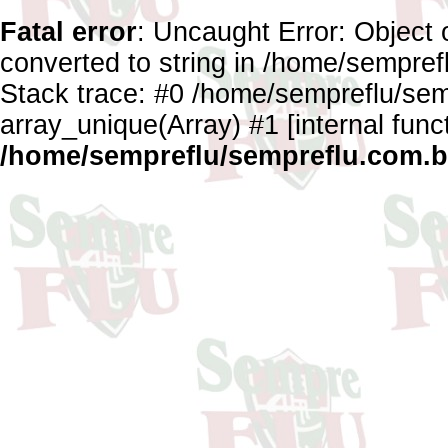
Fatal error
: Uncaught Error: Object 
converted to string in /home/sempref
Stack trace: #0 /home/sempreflu/semp
array_unique(Array) #1 [internal func
/home/sempreflu/sempreflu.com.br